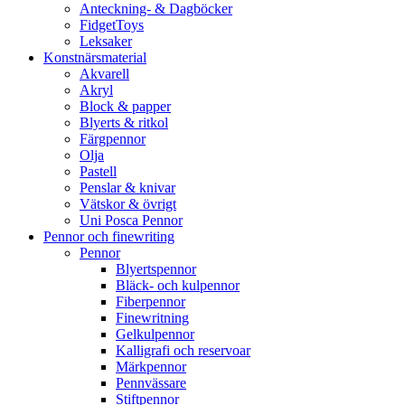
Anteckning- & Dagböcker
FidgetToys
Leksaker
Konstnärsmaterial
Akvarell
Akryl
Block & papper
Blyerts & ritkol
Färgpennor
Olja
Pastell
Penslar & knivar
Vätskor & övrigt
Uni Posca Pennor
Pennor och finewriting
Pennor
Blyertspennor
Bläck- och kulpennor
Fiberpennor
Finewritning
Gelkulpennor
Kalligrafi och reservoar
Märkpennor
Pennvässare
Stiftpennor