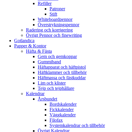
Refiller
Patroner
Stift
Whiteboardpennor
Överstrykningspennor
Radering och korrigering
Övrigt Pennor och finewriting
Gotlandica
Papper & Kontor
Häfta & Fästa
Gem och gemkoppar
Gummiband
Häftapparat och häftpistol
Häftklammer och tillbehör
Häftmassa och fästkuddar
Lim och klister
Tejp och tejphållare
Kalendrar
Årsbundet
Bordskalender
Fickkalender
Väggkalender
Filofax
Systemkalendrar och tillbehör
Övrigt Kalendrar