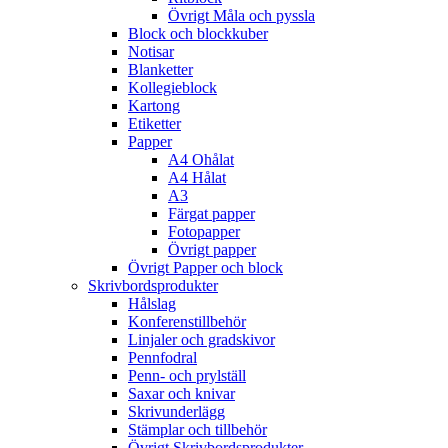
Övrigt Måla och pyssla
Block och blockkuber
Notisar
Blanketter
Kollegieblock
Kartong
Etiketter
Papper
A4 Ohålat
A4 Hålat
A3
Färgat papper
Fotopapper
Övrigt papper
Övrigt Papper och block
Skrivbordsprodukter
Hålslag
Konferenstillbehör
Linjaler och gradskivor
Pennfodral
Penn- och prylställ
Saxar och knivar
Skrivunderlägg
Stämplar och tillbehör
Övrigt Skrivbordsprodukter