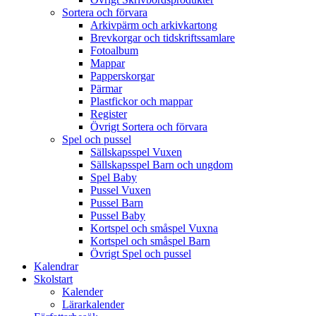
Sortera och förvara
Arkivpärm och arkivkartong
Brevkorgar och tidskriftssamlare
Fotoalbum
Mappar
Papperskorgar
Pärmar
Plastfickor och mappar
Register
Övrigt Sortera och förvara
Spel och pussel
Sällskapsspel Vuxen
Sällskapsspel Barn och ungdom
Spel Baby
Pussel Vuxen
Pussel Barn
Pussel Baby
Kortspel och småspel Vuxna
Kortspel och småspel Barn
Övrigt Spel och pussel
Kalendrar
Skolstart
Kalender
Lärarkalender