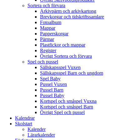
Sortera och förvara
Arkivpärm och arkivkartong
Brevkorgar och tidskriftssamlare
Fotoalbum
Mappar
Papperskorgar
Pärmar
Plastfickor och mappar
Register
Övrigt Sortera och förvara
Spel och pussel
Sällskapsspel Vuxen
Sällskapsspel Barn och ungdom
Spel Baby
Pussel Vuxen
Pussel Barn
Pussel Baby
Kortspel och småspel Vuxna
Kortspel och småspel Barn
Övrigt Spel och pussel
Kalendrar
Skolstart
Kalender
Lärarkalender