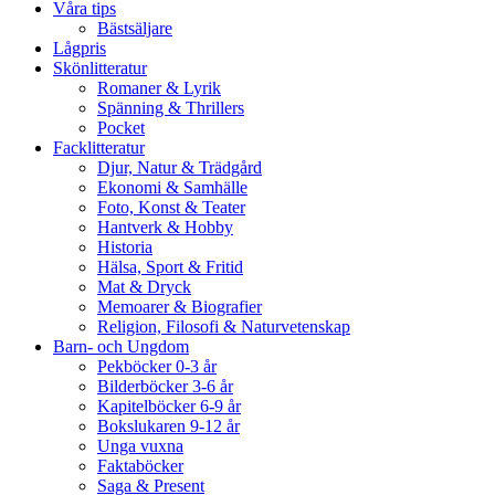
Våra tips
Bästsäljare
Lågpris
Skönlitteratur
Romaner & Lyrik
Spänning & Thrillers
Pocket
Facklitteratur
Djur, Natur & Trädgård
Ekonomi & Samhälle
Foto, Konst & Teater
Hantverk & Hobby
Historia
Hälsa, Sport & Fritid
Mat & Dryck
Memoarer & Biografier
Religion, Filosofi & Naturvetenskap
Barn- och Ungdom
Pekböcker 0-3 år
Bilderböcker 3-6 år
Kapitelböcker 6-9 år
Bokslukaren 9-12 år
Unga vuxna
Faktaböcker
Saga & Present