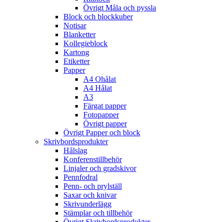
Övrigt Måla och pyssla
Block och blockkuber
Notisar
Blanketter
Kollegieblock
Kartong
Etiketter
Papper
A4 Ohålat
A4 Hålat
A3
Färgat papper
Fotopapper
Övrigt papper
Övrigt Papper och block
Skrivbordsprodukter
Hålslag
Konferenstillbehör
Linjaler och gradskivor
Pennfodral
Penn- och prylställ
Saxar och knivar
Skrivunderlägg
Stämplar och tillbehör
Övrigt Skrivbordsprodukter