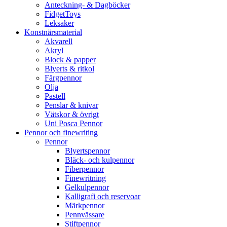
Anteckning- & Dagböcker
FidgetToys
Leksaker
Konstnärsmaterial
Akvarell
Akryl
Block & papper
Blyerts & ritkol
Färgpennor
Olja
Pastell
Penslar & knivar
Vätskor & övrigt
Uni Posca Pennor
Pennor och finewriting
Pennor
Blyertspennor
Bläck- och kulpennor
Fiberpennor
Finewritning
Gelkulpennor
Kalligrafi och reservoar
Märkpennor
Pennvässare
Stiftpennor