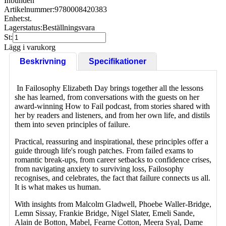
Inbunden
Artikelnummer:
9780008420383
Enhet:
st.
Lagerstatus:
Beställningsvara
St:
Lägg i varukorg
Beskrivning
Specifikationer
In Failosophy Elizabeth Day brings together all the lessons
she has learned, from conversations with the guests on her
award-winning How to Fail podcast, from stories shared with
her by readers and listeners, and from her own life, and distils
them into seven principles of failure.
Practical, reassuring and inspirational, these principles offer a
guide through life's rough patches. From failed exams to
romantic break-ups, from career setbacks to confidence crises,
from navigating anxiety to surviving loss, Failosophy
recognises, and celebrates, the fact that failure connects us all.
It is what makes us human.
With insights from Malcolm Gladwell, Phoebe Waller-Bridge,
Lemn Sissay, Frankie Bridge, Nigel Slater, Emeli Sande,
Alain de Botton, Mabel, Fearne Cotton, Meera Syal, Dame