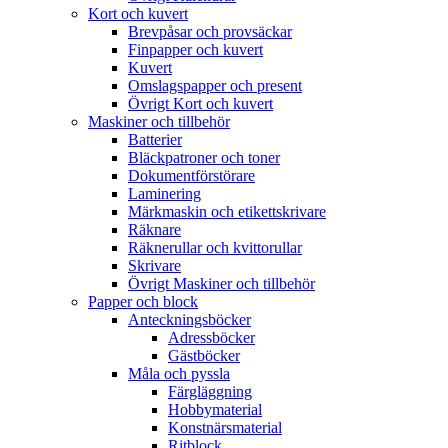
Kort och kuvert
Brevpåsar och provsäckar
Finpapper och kuvert
Kuvert
Omslagspapper och present
Övrigt Kort och kuvert
Maskiner och tillbehör
Batterier
Bläckpatroner och toner
Dokumentförstörare
Laminering
Märkmaskin och etikettskrivare
Räknare
Räknerullar och kvittorullar
Skrivare
Övrigt Maskiner och tillbehör
Papper och block
Anteckningsböcker
Adressböcker
Gästböcker
Måla och pyssla
Färgläggning
Hobbymaterial
Konstnärsmaterial
Ritblock