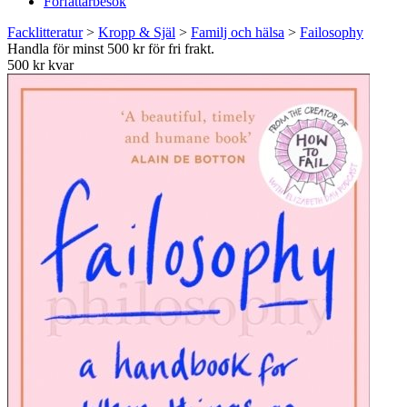
Författarbesök
Facklitteratur
>
Kropp & Själ
>
Familj och hälsa
>
Failosophy
Handla för minst 500 kr för fri frakt.
500 kr kvar