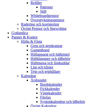
Refiller
Patroner
Stift
Whiteboardpennor
Överstrykningspennor
Radering och korrigering
Övrigt Pennor och finewriting
Gotlandica
Papper & Kontor
Häfta & Fästa
Gem och gemkoppar
Gummiband
Häftapparat och häftpistol
Häftklammer och tillbehör
Häftmassa och fästkuddar
Lim och klister
Tejp och tejphållare
Kalendrar
Årsbundet
Bordskalender
Fickkalender
Väggkalender
Filofax
Systemkalendrar och tillbehör
Övrigt Kalendrar