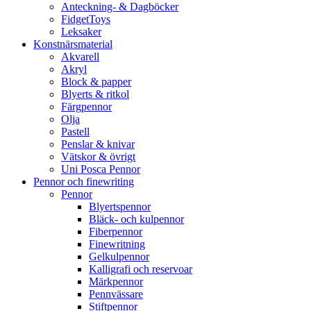
Anteckning- & Dagböcker
FidgetToys
Leksaker
Konstnärsmaterial
Akvarell
Akryl
Block & papper
Blyerts & ritkol
Färgpennor
Olja
Pastell
Penslar & knivar
Vätskor & övrigt
Uni Posca Pennor
Pennor och finewriting
Pennor
Blyertspennor
Bläck- och kulpennor
Fiberpennor
Finewritning
Gelkulpennor
Kalligrafi och reservoar
Märkpennor
Pennvässare
Stiftpennor