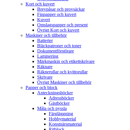
Kort och kuvert
Brevpåsar och provsäckar
Finpapper och kuvert
Kuvert
Omslagspapper och present
Övrigt Kort och kuvert
Maskiner och tillbehör
Batterier
Bläckpatroner och toner
Dokumentförstörare
Laminering
Märkmaskin och etikettskrivare
Räknare
Räknerullar och kvittorullar
Skrivare
Övrigt Maskiner och tillbehör
Papper och block
Anteckningsböcker
Adressböcker
Gästböcker
Måla och pyssla
Färgläggning
Hobbymaterial
Konstnärsmaterial
Ritblock