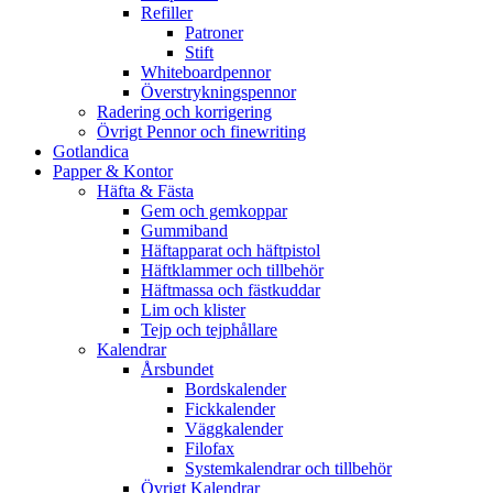
Refiller
Patroner
Stift
Whiteboardpennor
Överstrykningspennor
Radering och korrigering
Övrigt Pennor och finewriting
Gotlandica
Papper & Kontor
Häfta & Fästa
Gem och gemkoppar
Gummiband
Häftapparat och häftpistol
Häftklammer och tillbehör
Häftmassa och fästkuddar
Lim och klister
Tejp och tejphållare
Kalendrar
Årsbundet
Bordskalender
Fickkalender
Väggkalender
Filofax
Systemkalendrar och tillbehör
Övrigt Kalendrar