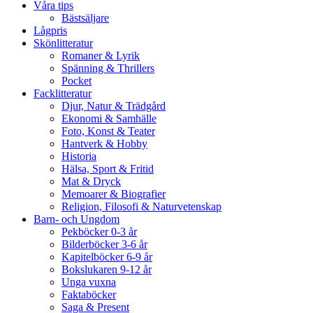
Våra tips
Bästsäljare
Lågpris
Skönlitteratur
Romaner & Lyrik
Spänning & Thrillers
Pocket
Facklitteratur
Djur, Natur & Trädgård
Ekonomi & Samhälle
Foto, Konst & Teater
Hantverk & Hobby
Historia
Hälsa, Sport & Fritid
Mat & Dryck
Memoarer & Biografier
Religion, Filosofi & Naturvetenskap
Barn- och Ungdom
Pekböcker 0-3 år
Bilderböcker 3-6 år
Kapitelböcker 6-9 år
Bokslukaren 9-12 år
Unga vuxna
Faktaböcker
Saga & Present