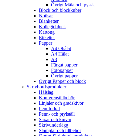
Övrigt Måla och pyssla
Block och blockkuber
Notisar
Blanketter
Kollegieblock
Kartong
Etiketter
Papper
A4 Ohålat
A4 Hålat
A3
Färgat papper
Fotopapper
Övrigt papper
Övrigt Papper och block
Skrivbordsprodukter
Hålslag
Konferenstillbehör
Linjaler och gradskivor
Pennfodral
Penn- och prylställ
Saxar och knivar
Skrivunderlägg
Stämplar och tillbehör
Övrigt Skrivbordsprodukter