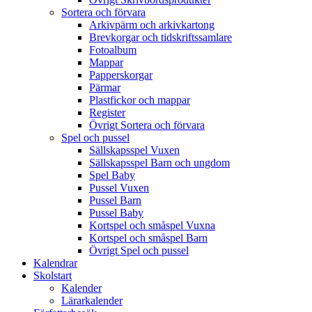
Sortera och förvara
Arkivpärm och arkivkartong
Brevkorgar och tidskriftssamlare
Fotoalbum
Mappar
Papperskorgar
Pärmar
Plastfickor och mappar
Register
Övrigt Sortera och förvara
Spel och pussel
Sällskapsspel Vuxen
Sällskapsspel Barn och ungdom
Spel Baby
Pussel Vuxen
Pussel Barn
Pussel Baby
Kortspel och småspel Vuxna
Kortspel och småspel Barn
Övrigt Spel och pussel
Kalendrar
Skolstart
Kalender
Lärarkalender