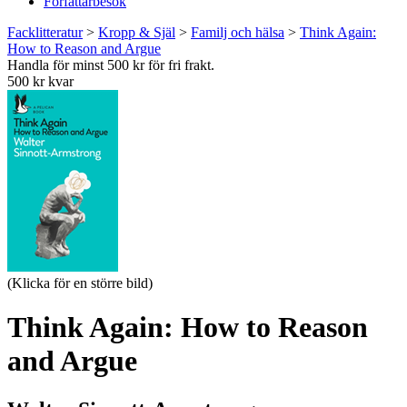
Författarbesök
Facklitteratur
>
Kropp & Själ
>
Familj och hälsa
>
Think Again:
How to Reason and Argue
Handla för minst 500 kr för fri frakt.
500 kr kvar
(Klicka för en större bild)
Think Again: How to Reason
and Argue