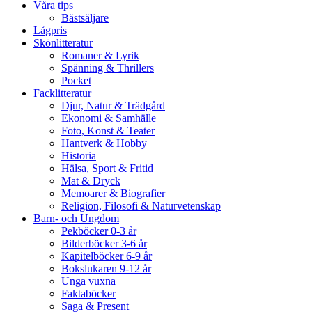
Våra tips
Bästsäljare
Lågpris
Skönlitteratur
Romaner & Lyrik
Spänning & Thrillers
Pocket
Facklitteratur
Djur, Natur & Trädgård
Ekonomi & Samhälle
Foto, Konst & Teater
Hantverk & Hobby
Historia
Hälsa, Sport & Fritid
Mat & Dryck
Memoarer & Biografier
Religion, Filosofi & Naturvetenskap
Barn- och Ungdom
Pekböcker 0-3 år
Bilderböcker 3-6 år
Kapitelböcker 6-9 år
Bokslukaren 9-12 år
Unga vuxna
Faktaböcker
Saga & Present