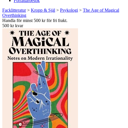
Författarbesök
Facklitteratur
>
Kropp & Själ
>
Psykologi
>
The Age of Magical
Overthinking
Handla för minst 500 kr för fri frakt.
500 kr kvar