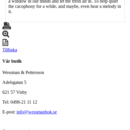
a window in our minds and let the fresh air in. To help quiet
the cacophony for a while, and maybe, even hear a melody in
it.
Tillbaka
Vår butik
Wessman & Pettersson
Adelsgatan 5
621 57 Visby
Tel: 0498-21 11 12
E-post:
info@wessmanbok.se