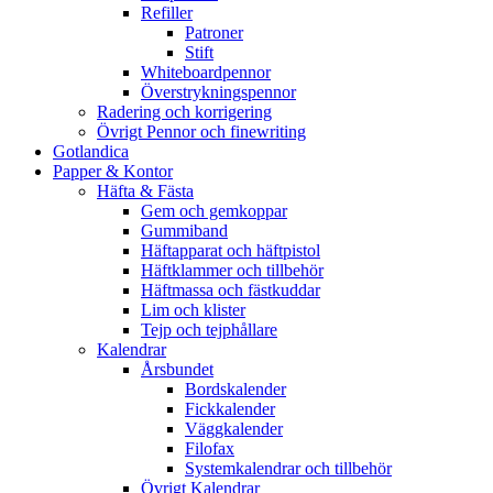
Refiller
Patroner
Stift
Whiteboardpennor
Överstrykningspennor
Radering och korrigering
Övrigt Pennor och finewriting
Gotlandica
Papper & Kontor
Häfta & Fästa
Gem och gemkoppar
Gummiband
Häftapparat och häftpistol
Häftklammer och tillbehör
Häftmassa och fästkuddar
Lim och klister
Tejp och tejphållare
Kalendrar
Årsbundet
Bordskalender
Fickkalender
Väggkalender
Filofax
Systemkalendrar och tillbehör
Övrigt Kalendrar