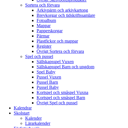
Sortera och förvara
Arkivpärm och arkivkartong
Brevkorgar och tidskriftssamlare
Fotoalbum
Mappar
Papperskorgar
Pärmar
Plastfickor och mappar
Register
Övrigt Sortera och förvara
Spel och pussel
Sällskapsspel Vuxen
Sällskapsspel Barn och ungdom
Spel Baby
Pussel Vuxen
Pussel Barn
Pussel Baby
Kortspel och småspel Vuxna
Kortspel och småspel Barn
Övrigt Spel och pussel
Kalendrar
Skolstart
Kalender
Lärarkalender