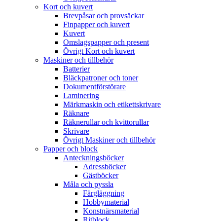
Kort och kuvert
Brevpåsar och provsäckar
Finpapper och kuvert
Kuvert
Omslagspapper och present
Övrigt Kort och kuvert
Maskiner och tillbehör
Batterier
Bläckpatroner och toner
Dokumentförstörare
Laminering
Märkmaskin och etikettskrivare
Räknare
Räknerullar och kvittorullar
Skrivare
Övrigt Maskiner och tillbehör
Papper och block
Anteckningsböcker
Adressböcker
Gästböcker
Måla och pyssla
Färgläggning
Hobbymaterial
Konstnärsmaterial
Ritblock