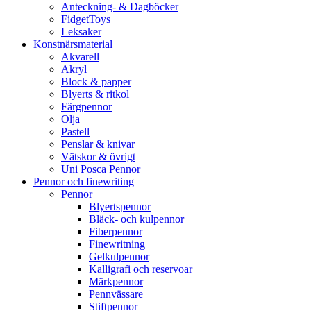
Anteckning- & Dagböcker
FidgetToys
Leksaker
Konstnärsmaterial
Akvarell
Akryl
Block & papper
Blyerts & ritkol
Färgpennor
Olja
Pastell
Penslar & knivar
Vätskor & övrigt
Uni Posca Pennor
Pennor och finewriting
Pennor
Blyertspennor
Bläck- och kulpennor
Fiberpennor
Finewritning
Gelkulpennor
Kalligrafi och reservoar
Märkpennor
Pennvässare
Stiftpennor