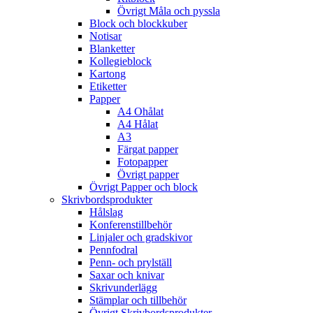
Övrigt Måla och pyssla
Block och blockkuber
Notisar
Blanketter
Kollegieblock
Kartong
Etiketter
Papper
A4 Ohålat
A4 Hålat
A3
Färgat papper
Fotopapper
Övrigt papper
Övrigt Papper och block
Skrivbordsprodukter
Hålslag
Konferenstillbehör
Linjaler och gradskivor
Pennfodral
Penn- och prylställ
Saxar och knivar
Skrivunderlägg
Stämplar och tillbehör
Övrigt Skrivbordsprodukter