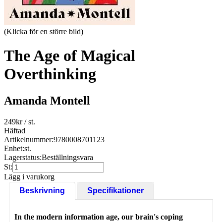
(Klicka för en större bild)
The Age of Magical
Overthinking
Amanda Montell
249
kr
/ st.
Häftad
Artikelnummer:
9780008701123
Enhet:
st.
Lagerstatus:
Beställningsvara
St:
Lägg i varukorg
Beskrivning
Specifikationer
In the modern information age, our brain's coping