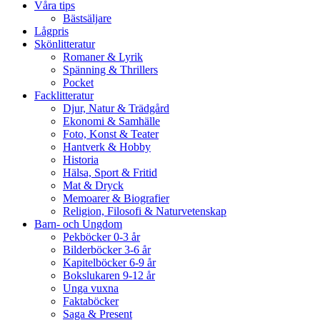
Våra tips
Bästsäljare
Lågpris
Skönlitteratur
Romaner & Lyrik
Spänning & Thrillers
Pocket
Facklitteratur
Djur, Natur & Trädgård
Ekonomi & Samhälle
Foto, Konst & Teater
Hantverk & Hobby
Historia
Hälsa, Sport & Fritid
Mat & Dryck
Memoarer & Biografier
Religion, Filosofi & Naturvetenskap
Barn- och Ungdom
Pekböcker 0-3 år
Bilderböcker 3-6 år
Kapitelböcker 6-9 år
Bokslukaren 9-12 år
Unga vuxna
Faktaböcker
Saga & Present