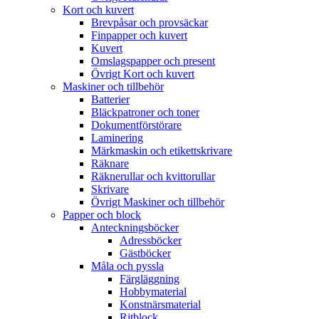
Kort och kuvert
Brevpåsar och provsäckar
Finpapper och kuvert
Kuvert
Omslagspapper och present
Övrigt Kort och kuvert
Maskiner och tillbehör
Batterier
Bläckpatroner och toner
Dokumentförstörare
Laminering
Märkmaskin och etikettskrivare
Räknare
Räknerullar och kvittorullar
Skrivare
Övrigt Maskiner och tillbehör
Papper och block
Anteckningsböcker
Adressböcker
Gästböcker
Måla och pyssla
Färgläggning
Hobbymaterial
Konstnärsmaterial
Ritblock