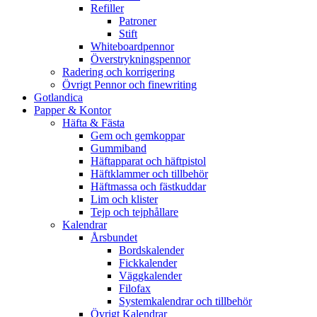
Refiller
Patroner
Stift
Whiteboardpennor
Överstrykningspennor
Radering och korrigering
Övrigt Pennor och finewriting
Gotlandica
Papper & Kontor
Häfta & Fästa
Gem och gemkoppar
Gummiband
Häftapparat och häftpistol
Häftklammer och tillbehör
Häftmassa och fästkuddar
Lim och klister
Tejp och tejphållare
Kalendrar
Årsbundet
Bordskalender
Fickkalender
Väggkalender
Filofax
Systemkalendrar och tillbehör
Övrigt Kalendrar