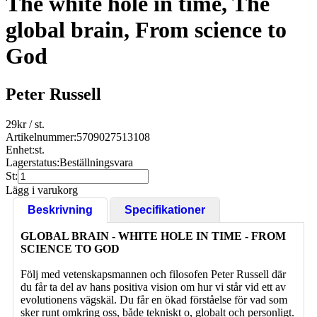
The white hole in time, The
global brain, From science to
God
Peter Russell
29
kr
/ st.
Artikelnummer:
5709027513108
Enhet:
st.
Lagerstatus:
Beställningsvara
St:
Lägg i varukorg
Beskrivning
Specifikationer
GLOBAL BRAIN - WHITE HOLE IN TIME - FROM
SCIENCE TO GOD
Följ med vetenskapsmannen och filosofen Peter Russell där
du får ta del av hans positiva vision om hur vi står vid ett av
evolutionens vägskäl. Du får en ökad förståelse för vad som
sker runt omkring oss, både tekniskt o, globalt och personligt.