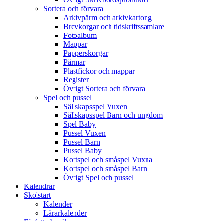
Sortera och förvara
Arkivpärm och arkivkartong
Brevkorgar och tidskriftssamlare
Fotoalbum
Mappar
Papperskorgar
Pärmar
Plastfickor och mappar
Register
Övrigt Sortera och förvara
Spel och pussel
Sällskapsspel Vuxen
Sällskapsspel Barn och ungdom
Spel Baby
Pussel Vuxen
Pussel Barn
Pussel Baby
Kortspel och småspel Vuxna
Kortspel och småspel Barn
Övrigt Spel och pussel
Kalendrar
Skolstart
Kalender
Lärarkalender