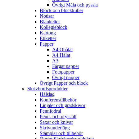
Övrigt Måla och pyssla
Block och blockkuber
Notisar
Blanketter
Kollegieblock
Kartong
Etiketter
Papper
A4 Ohålat
A4 Hålat
A3
Färgat papper
Fotopapper
Övrigt papper
Övrigt Papper och block
Skrivbordsprodukter
Hålslag
Konferenstillbehör
Linjaler och gradskivor
Pennfodral
Penn- och prylställ
Saxar och knivar
Skrivunderlägg
Stämplar och tillbehör
Övrigt Skrivbordsprodukter