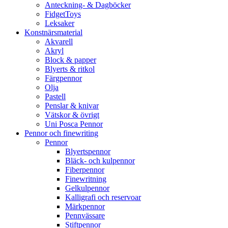
Anteckning- & Dagböcker
FidgetToys
Leksaker
Konstnärsmaterial
Akvarell
Akryl
Block & papper
Blyerts & ritkol
Färgpennor
Olja
Pastell
Penslar & knivar
Vätskor & övrigt
Uni Posca Pennor
Pennor och finewriting
Pennor
Blyertspennor
Bläck- och kulpennor
Fiberpennor
Finewritning
Gelkulpennor
Kalligrafi och reservoar
Märkpennor
Pennvässare
Stiftpennor