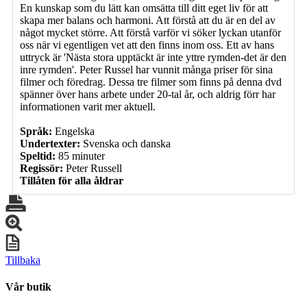
En kunskap som du lätt kan omsätta till ditt eget liv för att
skapa mer balans och harmoni. Att förstå att du är en del av
något mycket större. Att förstå varför vi söker lyckan utanför
oss när vi egentligen vet att den finns inom oss. Ett av hans
uttryck är 'Nästa stora upptäckt är inte yttre rymden-det är den
inre rymden'. Peter Russel har vunnit många priser för sina
filmer och föredrag. Dessa tre filmer som finns på denna dvd
spänner över hans arbete under 20-tal år, och aldrig förr har
informationen varit mer aktuell.
Språk:
Engelska
Undertexter:
Svenska och danska
Speltid:
85 minuter
Regissör:
Peter Russell
Tillåten för alla åldrar
Tillbaka
Vår butik