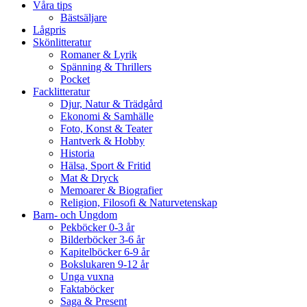
Våra tips
Bästsäljare
Lågpris
Skönlitteratur
Romaner & Lyrik
Spänning & Thrillers
Pocket
Facklitteratur
Djur, Natur & Trädgård
Ekonomi & Samhälle
Foto, Konst & Teater
Hantverk & Hobby
Historia
Hälsa, Sport & Fritid
Mat & Dryck
Memoarer & Biografier
Religion, Filosofi & Naturvetenskap
Barn- och Ungdom
Pekböcker 0-3 år
Bilderböcker 3-6 år
Kapitelböcker 6-9 år
Bokslukaren 9-12 år
Unga vuxna
Faktaböcker
Saga & Present