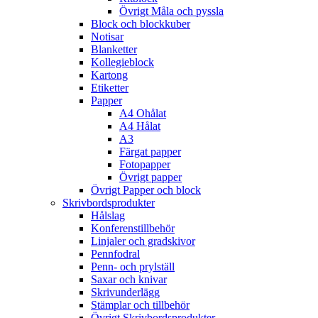
Övrigt Måla och pyssla
Block och blockkuber
Notisar
Blanketter
Kollegieblock
Kartong
Etiketter
Papper
A4 Ohålat
A4 Hålat
A3
Färgat papper
Fotopapper
Övrigt papper
Övrigt Papper och block
Skrivbordsprodukter
Hålslag
Konferenstillbehör
Linjaler och gradskivor
Pennfodral
Penn- och prylställ
Saxar och knivar
Skrivunderlägg
Stämplar och tillbehör
Övrigt Skrivbordsprodukter