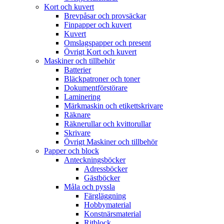
Kort och kuvert
Brevpåsar och provsäckar
Finpapper och kuvert
Kuvert
Omslagspapper och present
Övrigt Kort och kuvert
Maskiner och tillbehör
Batterier
Bläckpatroner och toner
Dokumentförstörare
Laminering
Märkmaskin och etikettskrivare
Räknare
Räknerullar och kvittorullar
Skrivare
Övrigt Maskiner och tillbehör
Papper och block
Anteckningsböcker
Adressböcker
Gästböcker
Måla och pyssla
Färgläggning
Hobbymaterial
Konstnärsmaterial
Ritblock