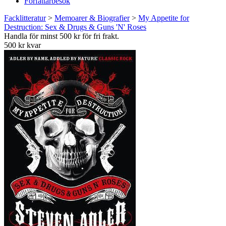
Författarbesök
Facklitteratur
>
Memoarer & Biografier
>
My Appetite for
Destruction: Sex & Drugs & Guns 'N' Roses
Handla för minst 500 kr för fri frakt.
500 kr kvar