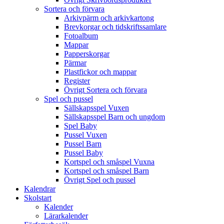
Sortera och förvara
Arkivpärm och arkivkartong
Brevkorgar och tidskriftssamlare
Fotoalbum
Mappar
Papperskorgar
Pärmar
Plastfickor och mappar
Register
Övrigt Sortera och förvara
Spel och pussel
Sällskapsspel Vuxen
Sällskapsspel Barn och ungdom
Spel Baby
Pussel Vuxen
Pussel Barn
Pussel Baby
Kortspel och småspel Vuxna
Kortspel och småspel Barn
Övrigt Spel och pussel
Kalendrar
Skolstart
Kalender
Lärarkalender