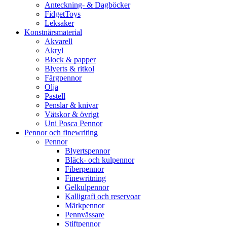
Anteckning- & Dagböcker
FidgetToys
Leksaker
Konstnärsmaterial
Akvarell
Akryl
Block & papper
Blyerts & ritkol
Färgpennor
Olja
Pastell
Penslar & knivar
Vätskor & övrigt
Uni Posca Pennor
Pennor och finewriting
Pennor
Blyertspennor
Bläck- och kulpennor
Fiberpennor
Finewritning
Gelkulpennor
Kalligrafi och reservoar
Märkpennor
Pennvässare
Stiftpennor