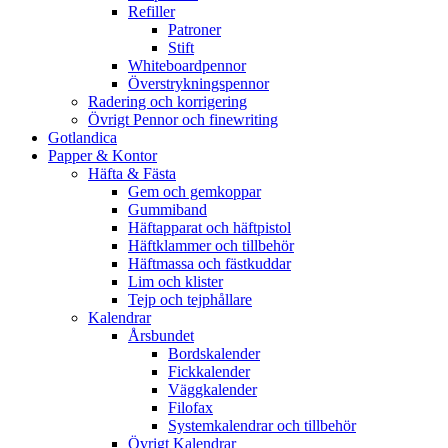
Refiller
Patroner
Stift
Whiteboardpennor
Överstrykningspennor
Radering och korrigering
Övrigt Pennor och finewriting
Gotlandica
Papper & Kontor
Häfta & Fästa
Gem och gemkoppar
Gummiband
Häftapparat och häftpistol
Häftklammer och tillbehör
Häftmassa och fästkuddar
Lim och klister
Tejp och tejphållare
Kalendrar
Årsbundet
Bordskalender
Fickkalender
Väggkalender
Filofax
Systemkalendrar och tillbehör
Övrigt Kalendrar