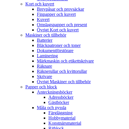
Kort och kuvert
Brevpåsar och provsäckar
Finpapper och kuvert
Kuvert
Omslagspapper och present
Övrigt Kort och kuvert
Maskiner och tillbehör
Batterier
Bläckpatroner och toner
Dokumentförstörare
Laminering
Märkmaskin och etikettskrivare
Räknare
Räknerullar och kvittorullar
Skrivare
Övrigt Maskiner och tillbehör
Papper och block
Anteckningsböcker
Adressböcker
Gästböcker
Måla och pyssla
Färgläggning
Hobbymaterial
Konstnärsmaterial
Ritblock