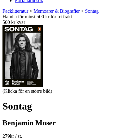
Författarbesök
Facklitteratur
>
Memoarer & Biografier
>
Sontag
Handla för minst 500 kr för fri frakt.
500 kr kvar
(Klicka för en större bild)
Sontag
Benjamin Moser
279
kr
/ st.