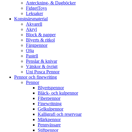
Anteckning- & Dagböcker
FidgetToys
Leksaker
Konstnärsmaterial
Akvarell
Akryl
Block & papper
Blyerts & ritkol
Färgpennor
Olja
Pastell
Penslar & knivar
Vätskor & övrigt
Uni Posca Pennor
Pennor och finewriting
Pennor
Blyertspennor
Bläck- och kulpennor
Fiberpennor
Finewritning
Gelkulpennor
Kalligrafi och reservoar
Märkpennor
Pennvässare
Stiftpennor