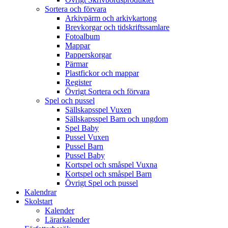
Sortera och förvara
Arkivpärm och arkivkartong
Brevkorgar och tidskriftssamlare
Fotoalbum
Mappar
Papperskorgar
Pärmar
Plastfickor och mappar
Register
Övrigt Sortera och förvara
Spel och pussel
Sällskapsspel Vuxen
Sällskapsspel Barn och ungdom
Spel Baby
Pussel Vuxen
Pussel Barn
Pussel Baby
Kortspel och småspel Vuxna
Kortspel och småspel Barn
Övrigt Spel och pussel
Kalendrar
Skolstart
Kalender
Lärarkalender