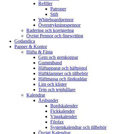
Refiller
Patroner
Stift
Whiteboardpennor
Överstrykningspennor
Radering och korrigering
Övrigt Pennor och finewriting
Gotlandica
Papper & Kontor
Häfta & Fästa
Gem och gemkoppar
Gummiband
Häftapparat och häftpistol
Häftklammer och tillbehör
Häftmassa och fästkuddar
Lim och klister
Tejp och tejphållare
Kalendrar
Årsbundet
Bordskalender
Fickkalender
Väggkalender
Filofax
Systemkalendrar och tillbehör
Övrigt Kalendrar