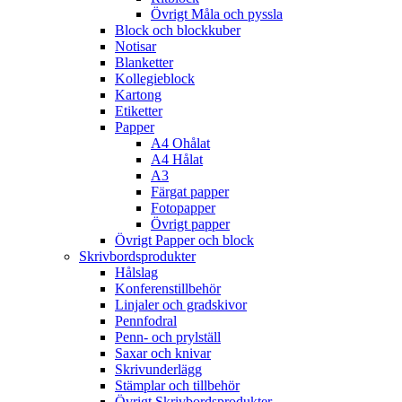
Övrigt Måla och pyssla
Block och blockkuber
Notisar
Blanketter
Kollegieblock
Kartong
Etiketter
Papper
A4 Ohålat
A4 Hålat
A3
Färgat papper
Fotopapper
Övrigt papper
Övrigt Papper och block
Skrivbordsprodukter
Hålslag
Konferenstillbehör
Linjaler och gradskivor
Pennfodral
Penn- och prylställ
Saxar och knivar
Skrivunderlägg
Stämplar och tillbehör
Övrigt Skrivbordsprodukter