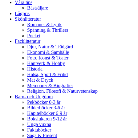
Våra tips
Bästsäljare
Lågpris
Skönlitteratur
Romaner & Lyrik
Spänning & Thrillers
Pocket
Facklitteratur
Djur, Natur & Trädgård
Ekonomi & Samhälle
Foto, Konst & Teater
Hantverk & Hobby
Historia
Hälsa, Sport & Fritid
Mat & Dryck
Memoarer & Biografier
Religion, Filosofi & Naturvetenskap
Barn- och Ungdom
Pekböcker 0-3 år
Bilderböcker 3-6 år
Kapitelböcker 6-9 år
Bokslukaren 9-12 år
Unga vuxna
Faktaböcker
Saga & Present