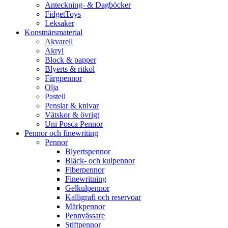
Anteckning- & Dagböcker
FidgetToys
Leksaker
Konstnärsmaterial
Akvarell
Akryl
Block & papper
Blyerts & ritkol
Färgpennor
Olja
Pastell
Penslar & knivar
Vätskor & övrigt
Uni Posca Pennor
Pennor och finewriting
Pennor
Blyertspennor
Bläck- och kulpennor
Fiberpennor
Finewritning
Gelkulpennor
Kalligrafi och reservoar
Märkpennor
Pennvässare
Stiftpennor