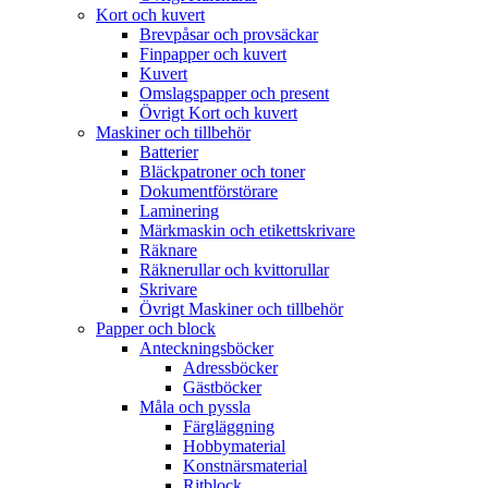
Kort och kuvert
Brevpåsar och provsäckar
Finpapper och kuvert
Kuvert
Omslagspapper och present
Övrigt Kort och kuvert
Maskiner och tillbehör
Batterier
Bläckpatroner och toner
Dokumentförstörare
Laminering
Märkmaskin och etikettskrivare
Räknare
Räknerullar och kvittorullar
Skrivare
Övrigt Maskiner och tillbehör
Papper och block
Anteckningsböcker
Adressböcker
Gästböcker
Måla och pyssla
Färgläggning
Hobbymaterial
Konstnärsmaterial
Ritblock