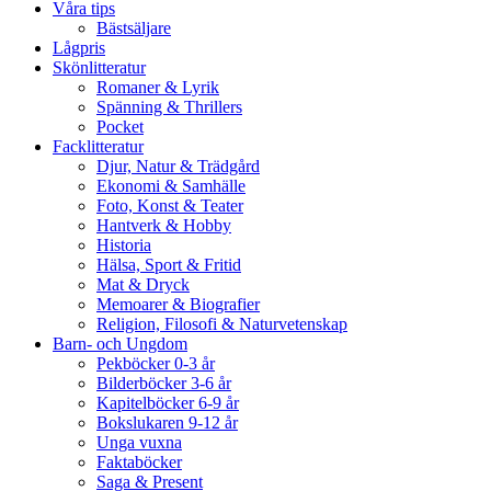
Våra tips
Bästsäljare
Lågpris
Skönlitteratur
Romaner & Lyrik
Spänning & Thrillers
Pocket
Facklitteratur
Djur, Natur & Trädgård
Ekonomi & Samhälle
Foto, Konst & Teater
Hantverk & Hobby
Historia
Hälsa, Sport & Fritid
Mat & Dryck
Memoarer & Biografier
Religion, Filosofi & Naturvetenskap
Barn- och Ungdom
Pekböcker 0-3 år
Bilderböcker 3-6 år
Kapitelböcker 6-9 år
Bokslukaren 9-12 år
Unga vuxna
Faktaböcker
Saga & Present