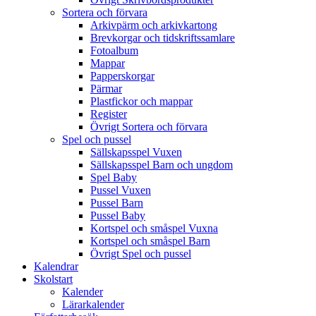
Sortera och förvara
Arkivpärm och arkivkartong
Brevkorgar och tidskriftssamlare
Fotoalbum
Mappar
Papperskorgar
Pärmar
Plastfickor och mappar
Register
Övrigt Sortera och förvara
Spel och pussel
Sällskapsspel Vuxen
Sällskapsspel Barn och ungdom
Spel Baby
Pussel Vuxen
Pussel Barn
Pussel Baby
Kortspel och småspel Vuxna
Kortspel och småspel Barn
Övrigt Spel och pussel
Kalendrar
Skolstart
Kalender
Lärarkalender