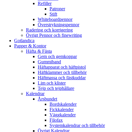
Refiller
Patroner
Stift
Whiteboardpennor
Överstrykningspennor
Radering och korrigering
Övrigt Pennor och finewriting
Gotlandica
Papper & Kontor
Häfta & Fästa
Gem och gemkoppar
Gummiband
Häftapparat och häftpistol
Häftklammer och tillbehör
Häftmassa och fästkuddar
Lim och klister
Tejp och tejphållare
Kalendrar
Årsbundet
Bordskalender
Fickkalender
Väggkalender
Filofax
Systemkalendrar och tillbehör
Övrigt Kalendrar