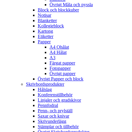
Övrigt Måla och pyssla
Block och blockkuber
Notisar
Blanketter
Kollegieblock
Kartong
Etiketter
Papper
A4 Ohålat
A4 Hålat
A3
Färgat papper
Fotopapper
Övrigt papper
Övrigt Papper och block
Skrivbordsprodukter
Hålslag
Konferenstillbehör
Linjaler och gradskivor
Pennfodral
Penn- och prylställ
Saxar och knivar
Skrivunderlägg
Stämplar och tillbehör
Övrigt Skrivbordsprodukter