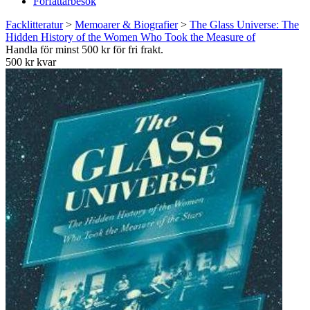
Författarbesök
Facklitteratur
>
Memoarer & Biografier
>
The Glass Universe: The
Hidden History of the Women Who Took the Measure of
Handla för minst 500 kr för fri frakt.
500 kr kvar