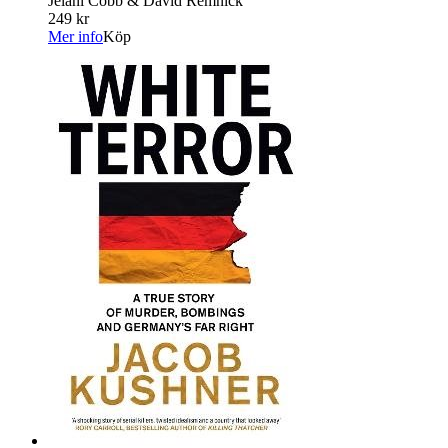
Jelani Cobb & David Remnick
249 kr
Mer info
Köp