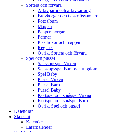
Sortera och förvara
Arkivpärm och arkivkartong
Brevkorgar och tidskriftssamlare
Fotoalbum
Mappar
Papperskorgar
Pärmar
Plastfickor och mappar
Register
Övrigt Sortera och förvara
Spel och pussel
Sällskapsspel Vuxen
Sällskapsspel Barn och ungdom
Spel Baby
Pussel Vuxen
Pussel Barn
Pussel Baby
Kortspel och småspel Vuxna
Kortspel och småspel Barn
Övrigt Spel och pussel
Kalendrar
Skolstart
Kalender
Lärarkalender