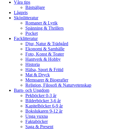
Våra tips
Bästsäljare
Lågpris
Skönlitteratur
Romaner & Lyrik
Spänning & Thrillers
Pocket
Facklitteratur
Djur, Natur & Trädgård
Ekonomi & Samhälle
Foto, Konst & Teater
Hantverk & Hobby
Historia
Hälsa, Sport & Fritid
Mat & Dryck
Memoarer & Biografier
Religion, Filosofi & Naturvetenskap
Barn- och Ungdom
Pekböcker 0-3 år
Bilderböcker 3-6 år
Kapitelböcker 6-9 år
Bokslukaren 9-12 år
Unga vuxna
Faktaböcker
Saga & Present