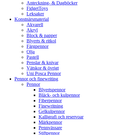
Anteckning- & Dagböcker
FidgetToys
Leksaker
Konstnärsmaterial
Akvarell
Akryl
Block & papper
Blyerts & ritkol
Färgpennor
Olja
Pastell
Penslar & knivar
Vätskor & övrigt
Uni Posca Pennor
Pennor och finewriting
Pennor
Blyertspennor
Bläck- och kulpennor
Fiberpennor
Finewritning
Gelkulpennor
Kalligrafi och reservoar
Märkpennor
Pennvässare
Stiftpennor