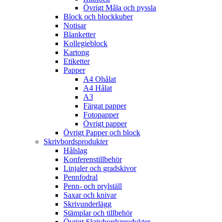
Övrigt Måla och pyssla
Block och blockkuber
Notisar
Blanketter
Kollegieblock
Kartong
Etiketter
Papper
A4 Ohålat
A4 Hålat
A3
Färgat papper
Fotopapper
Övrigt papper
Övrigt Papper och block
Skrivbordsprodukter
Hålslag
Konferenstillbehör
Linjaler och gradskivor
Pennfodral
Penn- och prylställ
Saxar och knivar
Skrivunderlägg
Stämplar och tillbehör
Övrigt Skrivbordsprodukter