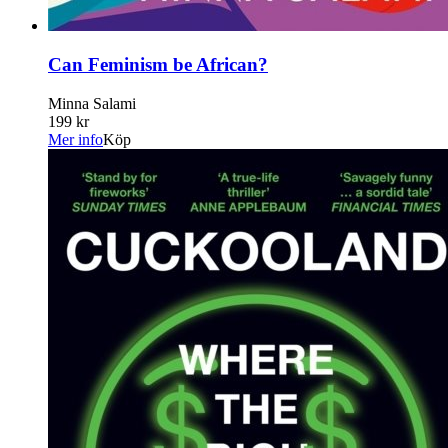
Can Feminism be African?
Minna Salami
199 kr
Mer info
Köp