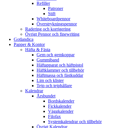
Refiller
Patroner
Stift
Whiteboardpennor
Överstrykningspennor
Radering och korrigering
Övrigt Pennor och finewriting
Gotlandica
Papper & Kontor
Häfta & Fästa
Gem och gemkoppar
Gummiband
Häftapparat och häftpistol
Häftklammer och tillbehör
Häftmassa och fästkuddar
Lim och klister
Tejp och tejphållare
Kalendrar
Årsbundet
Bordskalender
Fickkalender
Väggkalender
Filofax
Systemkalendrar och tillbehör
Övrigt Kalendrar