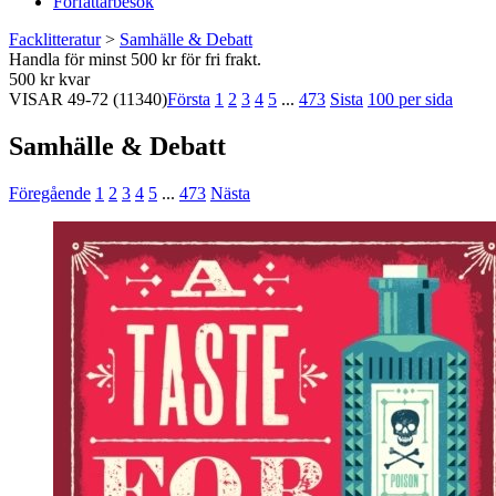
Författarbesök
Facklitteratur
>
Samhälle & Debatt
Handla för minst 500 kr för fri frakt.
500 kr kvar
VISAR
49-72
(11340)
Första
1
2
3
4
5
...
473
Sista
100 per sida
Samhälle & Debatt
Föregående
1
2
3
4
5
...
473
Nästa