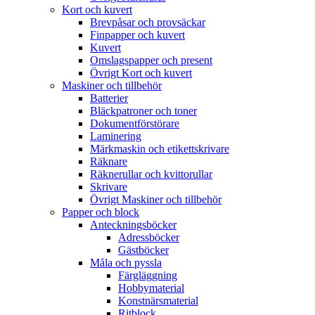
Kort och kuvert
Brevpåsar och provsäckar
Finpapper och kuvert
Kuvert
Omslagspapper och present
Övrigt Kort och kuvert
Maskiner och tillbehör
Batterier
Bläckpatroner och toner
Dokumentförstörare
Laminering
Märkmaskin och etikettskrivare
Räknare
Räknerullar och kvittorullar
Skrivare
Övrigt Maskiner och tillbehör
Papper och block
Anteckningsböcker
Adressböcker
Gästböcker
Måla och pyssla
Färgläggning
Hobbymaterial
Konstnärsmaterial
Ritblock