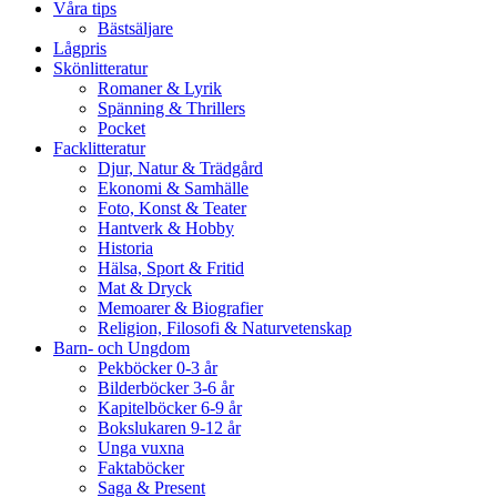
Våra tips
Bästsäljare
Lågpris
Skönlitteratur
Romaner & Lyrik
Spänning & Thrillers
Pocket
Facklitteratur
Djur, Natur & Trädgård
Ekonomi & Samhälle
Foto, Konst & Teater
Hantverk & Hobby
Historia
Hälsa, Sport & Fritid
Mat & Dryck
Memoarer & Biografier
Religion, Filosofi & Naturvetenskap
Barn- och Ungdom
Pekböcker 0-3 år
Bilderböcker 3-6 år
Kapitelböcker 6-9 år
Bokslukaren 9-12 år
Unga vuxna
Faktaböcker
Saga & Present