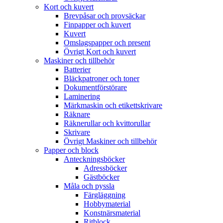
Kort och kuvert
Brevpåsar och provsäckar
Finpapper och kuvert
Kuvert
Omslagspapper och present
Övrigt Kort och kuvert
Maskiner och tillbehör
Batterier
Bläckpatroner och toner
Dokumentförstörare
Laminering
Märkmaskin och etikettskrivare
Räknare
Räknerullar och kvittorullar
Skrivare
Övrigt Maskiner och tillbehör
Papper och block
Anteckningsböcker
Adressböcker
Gästböcker
Måla och pyssla
Färgläggning
Hobbymaterial
Konstnärsmaterial
Ritblock