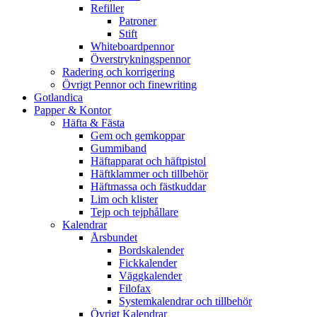
Refiller
Patroner
Stift
Whiteboardpennor
Överstrykningspennor
Radering och korrigering
Övrigt Pennor och finewriting
Gotlandica
Papper & Kontor
Häfta & Fästa
Gem och gemkoppar
Gummiband
Häftapparat och häftpistol
Häftklammer och tillbehör
Häftmassa och fästkuddar
Lim och klister
Tejp och tejphållare
Kalendrar
Årsbundet
Bordskalender
Fickkalender
Väggkalender
Filofax
Systemkalendrar och tillbehör
Övrigt Kalendrar