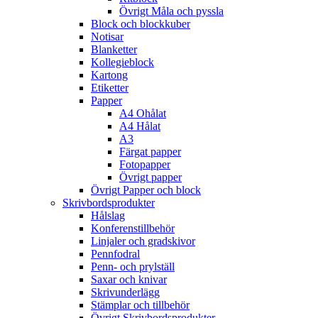
Övrigt Måla och pyssla
Block och blockkuber
Notisar
Blanketter
Kollegieblock
Kartong
Etiketter
Papper
A4 Ohålat
A4 Hålat
A3
Färgat papper
Fotopapper
Övrigt papper
Övrigt Papper och block
Skrivbordsprodukter
Hålslag
Konferenstillbehör
Linjaler och gradskivor
Pennfodral
Penn- och prylställ
Saxar och knivar
Skrivunderlägg
Stämplar och tillbehör
Övrigt Skrivbordsprodukter