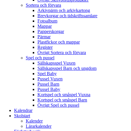
Sortera och förvara
Arkivpärm och arkivkartong
Brevkorgar och tidskriftssamlare
Fotoalbum
Mappar
Papperskorgar
Pärmar
Plastfickor och mappar
Register
Övrigt Sortera och förvara
Spel och pussel
Sällskapsspel Vuxen
Sällskapsspel Barn och ungdom
Spel Baby
Pussel Vuxen
Pussel Barn
Pussel Baby
Kortspel och småspel Vuxna
Kortspel och småspel Barn
Övrigt Spel och pussel
Kalendrar
Skolstart
Kalender
Lärarkalender