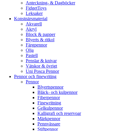
Anteckning- & Dagböcker
FidgetToys
Leksaker
Konstnärsmaterial
Akvarell
Akryl
Block & papper
Blyerts & ritkol
Färgpennor
Olja
Pastell
Penslar & knivar
Vätskor & övrigt
Uni Posca Pennor
Pennor och finewriting
Pennor
Blyertspennor
Bläck- och kulpennor
Fiberpennor
Finewritning
Gelkulpennor
Kalligrafi och reservoar
Märkpennor
Pennvässare
Stiftpennor