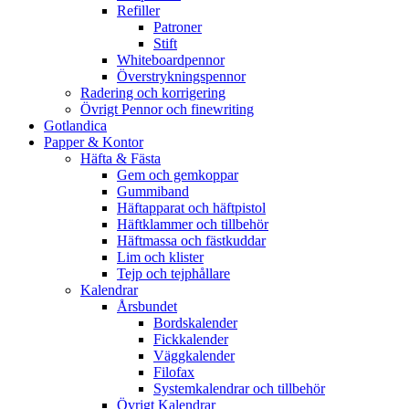
Refiller
Patroner
Stift
Whiteboardpennor
Överstrykningspennor
Radering och korrigering
Övrigt Pennor och finewriting
Gotlandica
Papper & Kontor
Häfta & Fästa
Gem och gemkoppar
Gummiband
Häftapparat och häftpistol
Häftklammer och tillbehör
Häftmassa och fästkuddar
Lim och klister
Tejp och tejphållare
Kalendrar
Årsbundet
Bordskalender
Fickkalender
Väggkalender
Filofax
Systemkalendrar och tillbehör
Övrigt Kalendrar