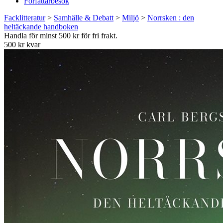
Författarbesök
Facklitteratur
>
Samhälle & Debatt
>
Miljö
>
Norrsken : den
heltäckande handboken
Handla för minst 500 kr för fri frakt.
500 kr kvar