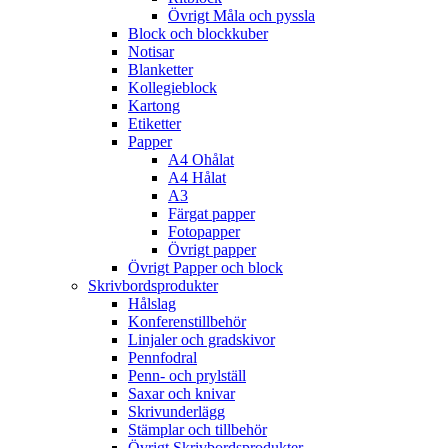
Övrigt Måla och pyssla
Block och blockkuber
Notisar
Blanketter
Kollegieblock
Kartong
Etiketter
Papper
A4 Ohålat
A4 Hålat
A3
Färgat papper
Fotopapper
Övrigt papper
Övrigt Papper och block
Skrivbordsprodukter
Hålslag
Konferenstillbehör
Linjaler och gradskivor
Pennfodral
Penn- och prylställ
Saxar och knivar
Skrivunderlägg
Stämplar och tillbehör
Övrigt Skrivbordsprodukter