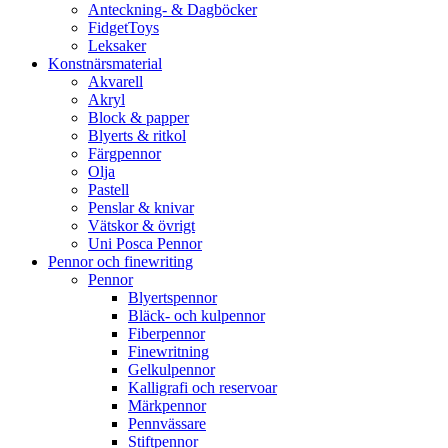
Anteckning- & Dagböcker
FidgetToys
Leksaker
Konstnärsmaterial
Akvarell
Akryl
Block & papper
Blyerts & ritkol
Färgpennor
Olja
Pastell
Penslar & knivar
Vätskor & övrigt
Uni Posca Pennor
Pennor och finewriting
Pennor
Blyertspennor
Bläck- och kulpennor
Fiberpennor
Finewritning
Gelkulpennor
Kalligrafi och reservoar
Märkpennor
Pennvässare
Stiftpennor