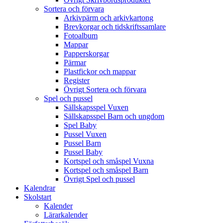
Sortera och förvara
Arkivpärm och arkivkartong
Brevkorgar och tidskriftssamlare
Fotoalbum
Mappar
Papperskorgar
Pärmar
Plastfickor och mappar
Register
Övrigt Sortera och förvara
Spel och pussel
Sällskapsspel Vuxen
Sällskapsspel Barn och ungdom
Spel Baby
Pussel Vuxen
Pussel Barn
Pussel Baby
Kortspel och småspel Vuxna
Kortspel och småspel Barn
Övrigt Spel och pussel
Kalendrar
Skolstart
Kalender
Lärarkalender