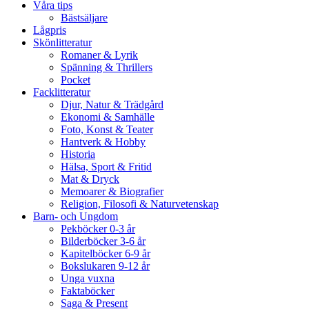
Våra tips
Bästsäljare
Lågpris
Skönlitteratur
Romaner & Lyrik
Spänning & Thrillers
Pocket
Facklitteratur
Djur, Natur & Trädgård
Ekonomi & Samhälle
Foto, Konst & Teater
Hantverk & Hobby
Historia
Hälsa, Sport & Fritid
Mat & Dryck
Memoarer & Biografier
Religion, Filosofi & Naturvetenskap
Barn- och Ungdom
Pekböcker 0-3 år
Bilderböcker 3-6 år
Kapitelböcker 6-9 år
Bokslukaren 9-12 år
Unga vuxna
Faktaböcker
Saga & Present