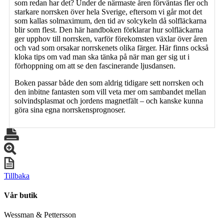
som redan har det? Under de närmaste åren förväntas fler och
starkare norrsken över hela Sverige, eftersom vi går mot det
som kallas solmaximum, den tid av solcykeln då solfläckarna
blir som flest. Den här handboken förklarar hur solfläckarna
ger upphov till norrsken, varför förekomsten växlar över åren
och vad som orsakar norrskenets olika färger. Här finns också
kloka tips om vad man ska tänka på när man ger sig ut i
förhoppning om att se den fascinerande ljusdansen.
Boken passar både den som aldrig tidigare sett norrsken och
den inbitne fantasten som vill veta mer om sambandet mellan
solvindsplasmat och jordens magnetfält – och kanske kunna
göra sina egna norrskensprognoser.
Tillbaka
Vår butik
Wessman & Pettersson