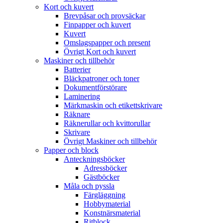
Kort och kuvert
Brevpåsar och provsäckar
Finpapper och kuvert
Kuvert
Omslagspapper och present
Övrigt Kort och kuvert
Maskiner och tillbehör
Batterier
Bläckpatroner och toner
Dokumentförstörare
Laminering
Märkmaskin och etikettskrivare
Räknare
Räknerullar och kvittorullar
Skrivare
Övrigt Maskiner och tillbehör
Papper och block
Anteckningsböcker
Adressböcker
Gästböcker
Måla och pyssla
Färgläggning
Hobbymaterial
Konstnärsmaterial
Ritblock