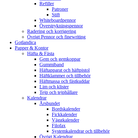
Refiller
Patroner
Stift
Whiteboardpennor
Överstrykningspennor
Radering och korrigering
Övrigt Pennor och finewriting
Gotlandica
Papper & Kontor
Häfta & Fästa
Gem och gemkoppar
Gummiband
Häftapparat och häftpistol
Häftklammer och tillbehör
Häftmassa och fästkuddar
Lim och klister
Tejp och tejphållare
Kalendrar
Årsbundet
Bordskalender
Fickkalender
Väggkalender
Filofax
Systemkalendrar och tillbehör
Övrigt Kalendrar