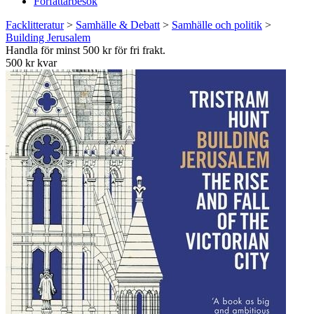
Författarbesök
Facklitteratur
>
Samhälle & Debatt
>
Samhälle och politik
>
Building Jerusalem
Handla för minst 500 kr för fri frakt.
500 kr kvar