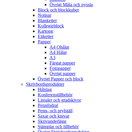
Övrigt Måla och pyssla
Block och blockkuber
Notisar
Blanketter
Kollegieblock
Kartong
Etiketter
Papper
A4 Ohålat
A4 Hålat
A3
Färgat papper
Fotopapper
Övrigt papper
Övrigt Papper och block
Skrivbordsprodukter
Hålslag
Konferenstillbehör
Linjaler och gradskivor
Pennfodral
Penn- och prylställ
Saxar och knivar
Skrivunderlägg
Stämplar och tillbehör
Övrigt Skrivbordsprodukter