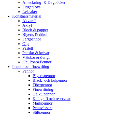
Anteckning- & Dagböcker
FidgetToys
Leksaker
Konstnärsmaterial
Akvarell
Akryl
Block & papper
Blyerts & ritkol
Färgpennor
Olja
Pastell
Penslar & knivar
Vätskor & övrigt
Uni Posca Pennor
Pennor och finewriting
Pennor
Blyertspennor
Bläck- och kulpennor
Fiberpennor
Finewritning
Gelkulpennor
Kalligrafi och reservoar
Märkpennor
Pennvässare
Stiftpennor