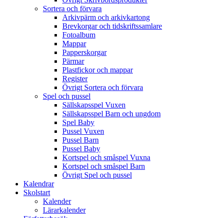
Sortera och förvara
Arkivpärm och arkivkartong
Brevkorgar och tidskriftssamlare
Fotoalbum
Mappar
Papperskorgar
Pärmar
Plastfickor och mappar
Register
Övrigt Sortera och förvara
Spel och pussel
Sällskapsspel Vuxen
Sällskapsspel Barn och ungdom
Spel Baby
Pussel Vuxen
Pussel Barn
Pussel Baby
Kortspel och småspel Vuxna
Kortspel och småspel Barn
Övrigt Spel och pussel
Kalendrar
Skolstart
Kalender
Lärarkalender