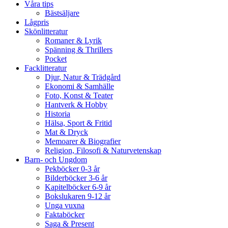
Våra tips
Bästsäljare
Lågpris
Skönlitteratur
Romaner & Lyrik
Spänning & Thrillers
Pocket
Facklitteratur
Djur, Natur & Trädgård
Ekonomi & Samhälle
Foto, Konst & Teater
Hantverk & Hobby
Historia
Hälsa, Sport & Fritid
Mat & Dryck
Memoarer & Biografier
Religion, Filosofi & Naturvetenskap
Barn- och Ungdom
Pekböcker 0-3 år
Bilderböcker 3-6 år
Kapitelböcker 6-9 år
Bokslukaren 9-12 år
Unga vuxna
Faktaböcker
Saga & Present