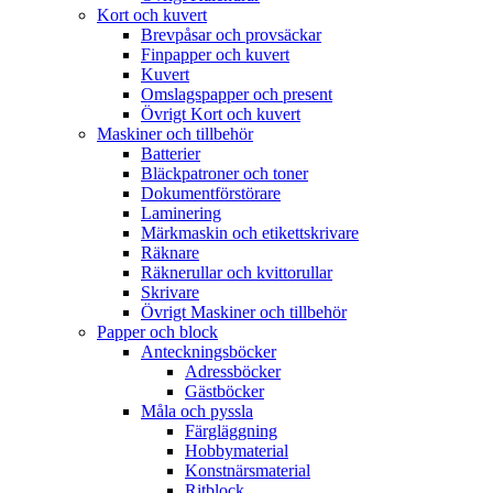
Kort och kuvert
Brevpåsar och provsäckar
Finpapper och kuvert
Kuvert
Omslagspapper och present
Övrigt Kort och kuvert
Maskiner och tillbehör
Batterier
Bläckpatroner och toner
Dokumentförstörare
Laminering
Märkmaskin och etikettskrivare
Räknare
Räknerullar och kvittorullar
Skrivare
Övrigt Maskiner och tillbehör
Papper och block
Anteckningsböcker
Adressböcker
Gästböcker
Måla och pyssla
Färgläggning
Hobbymaterial
Konstnärsmaterial
Ritblock