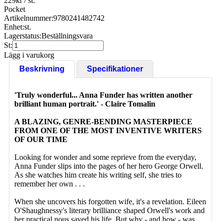
229
kr
/ st.
Pocket
Artikelnummer:
9780241482742
Enhet:
st.
Lagerstatus:
Beställningsvara
St:
Lägg i varukorg
Beskrivning
Specifikationer
'Truly wonderful... Anna Funder has written another
brilliant human portrait.' - Claire Tomalin
A BLAZING, GENRE-BENDING MASTERPIECE
FROM ONE OF THE MOST INVENTIVE WRITERS
OF OUR TIME
Looking for wonder and some reprieve from the everyday,
Anna Funder slips into the pages of her hero George Orwell.
As she watches him create his writing self, she tries to
remember her own . . .
When she uncovers his forgotten wife, it's a revelation. Eileen
O'Shaughnessy's literary brilliance shaped Orwell's work and
her practical nous saved his life. But why - and how - was