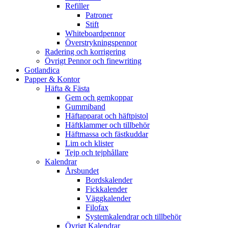
Refiller
Patroner
Stift
Whiteboardpennor
Överstrykningspennor
Radering och korrigering
Övrigt Pennor och finewriting
Gotlandica
Papper & Kontor
Häfta & Fästa
Gem och gemkoppar
Gummiband
Häftapparat och häftpistol
Häftklammer och tillbehör
Häftmassa och fästkuddar
Lim och klister
Tejp och tejphållare
Kalendrar
Årsbundet
Bordskalender
Fickkalender
Väggkalender
Filofax
Systemkalendrar och tillbehör
Övrigt Kalendrar