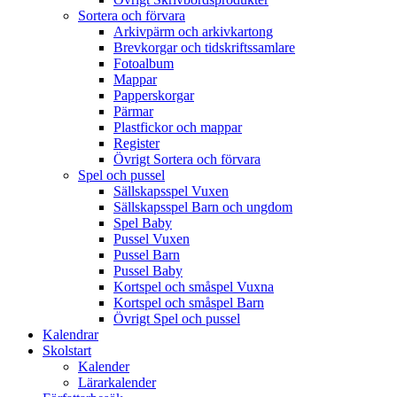
Sortera och förvara
Arkivpärm och arkivkartong
Brevkorgar och tidskriftssamlare
Fotoalbum
Mappar
Papperskorgar
Pärmar
Plastfickor och mappar
Register
Övrigt Sortera och förvara
Spel och pussel
Sällskapsspel Vuxen
Sällskapsspel Barn och ungdom
Spel Baby
Pussel Vuxen
Pussel Barn
Pussel Baby
Kortspel och småspel Vuxna
Kortspel och småspel Barn
Övrigt Spel och pussel
Kalendrar
Skolstart
Kalender
Lärarkalender