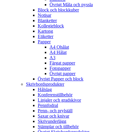
Övrigt Måla och pyssla
Block och blockkuber
Notisar
Blanketter
Kollegieblock
Kartong
Etiketter
Papper
A4 Ohålat
A4 Hålat
A3
Färgat papper
Fotopapper
Övrigt papper
Övrigt Papper och block
Skrivbordsprodukter
Hålslag
Konferenstillbehör
Linjaler och gradskivor
Pennfodral
Penn- och prylställ
Saxar och knivar
Skrivunderlägg
Stämplar och tillbehör
Övrigt Skrivbordsprodukter