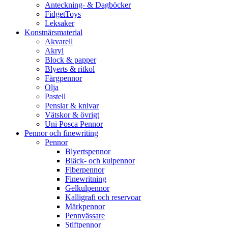
Anteckning- & Dagböcker
FidgetToys
Leksaker
Konstnärsmaterial
Akvarell
Akryl
Block & papper
Blyerts & ritkol
Färgpennor
Olja
Pastell
Penslar & knivar
Vätskor & övrigt
Uni Posca Pennor
Pennor och finewriting
Pennor
Blyertspennor
Bläck- och kulpennor
Fiberpennor
Finewritning
Gelkulpennor
Kalligrafi och reservoar
Märkpennor
Pennvässare
Stiftpennor