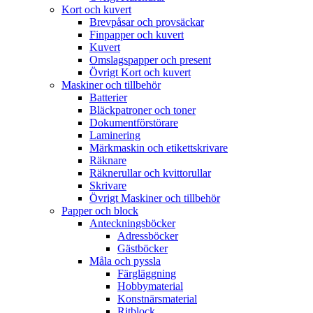
Kort och kuvert
Brevpåsar och provsäckar
Finpapper och kuvert
Kuvert
Omslagspapper och present
Övrigt Kort och kuvert
Maskiner och tillbehör
Batterier
Bläckpatroner och toner
Dokumentförstörare
Laminering
Märkmaskin och etikettskrivare
Räknare
Räknerullar och kvittorullar
Skrivare
Övrigt Maskiner och tillbehör
Papper och block
Anteckningsböcker
Adressböcker
Gästböcker
Måla och pyssla
Färgläggning
Hobbymaterial
Konstnärsmaterial
Ritblock