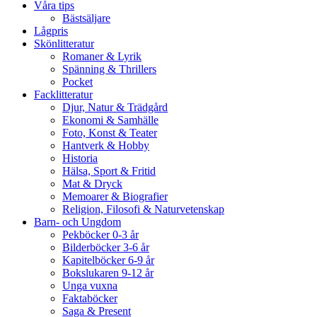
Våra tips
Bästsäljare
Lågpris
Skönlitteratur
Romaner & Lyrik
Spänning & Thrillers
Pocket
Facklitteratur
Djur, Natur & Trädgård
Ekonomi & Samhälle
Foto, Konst & Teater
Hantverk & Hobby
Historia
Hälsa, Sport & Fritid
Mat & Dryck
Memoarer & Biografier
Religion, Filosofi & Naturvetenskap
Barn- och Ungdom
Pekböcker 0-3 år
Bilderböcker 3-6 år
Kapitelböcker 6-9 år
Bokslukaren 9-12 år
Unga vuxna
Faktaböcker
Saga & Present