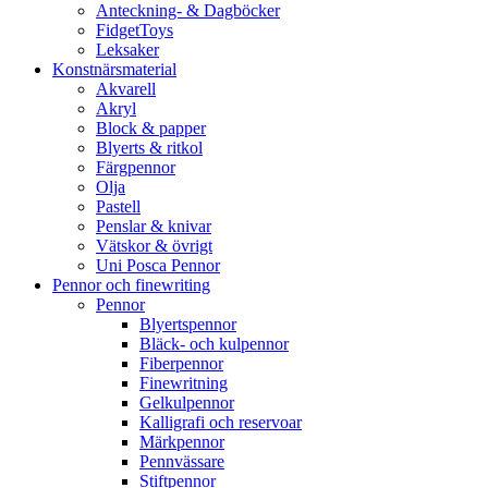
Anteckning- & Dagböcker
FidgetToys
Leksaker
Konstnärsmaterial
Akvarell
Akryl
Block & papper
Blyerts & ritkol
Färgpennor
Olja
Pastell
Penslar & knivar
Vätskor & övrigt
Uni Posca Pennor
Pennor och finewriting
Pennor
Blyertspennor
Bläck- och kulpennor
Fiberpennor
Finewritning
Gelkulpennor
Kalligrafi och reservoar
Märkpennor
Pennvässare
Stiftpennor