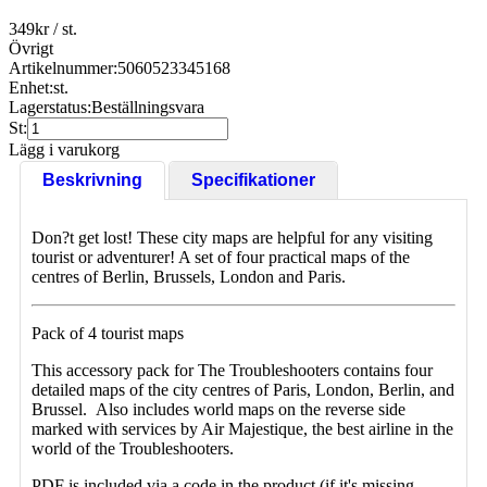
349
kr
/ st.
Övrigt
Artikelnummer:
5060523345168
Enhet:
st.
Lagerstatus:
Beställningsvara
St:
Lägg i varukorg
Beskrivning
Specifikationer
Don?t get lost! These city maps are helpful for any visiting
tourist or adventurer! A set of four practical maps of the
centres of Berlin, Brussels, London and Paris.
Pack of 4 tourist maps
This accessory pack for The Troubleshooters contains four
detailed maps of the city centres of Paris, London, Berlin, and
Brussel. Also includes world maps on the reverse side
marked with services by Air Majestique, the best airline in the
world of the Troubleshooters.
PDF is included via a code in the product (if it's missing,