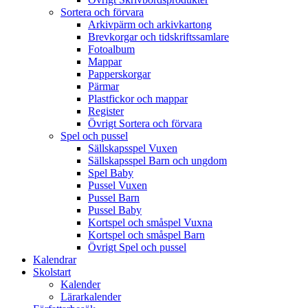
Sortera och förvara
Arkivpärm och arkivkartong
Brevkorgar och tidskriftssamlare
Fotoalbum
Mappar
Papperskorgar
Pärmar
Plastfickor och mappar
Register
Övrigt Sortera och förvara
Spel och pussel
Sällskapsspel Vuxen
Sällskapsspel Barn och ungdom
Spel Baby
Pussel Vuxen
Pussel Barn
Pussel Baby
Kortspel och småspel Vuxna
Kortspel och småspel Barn
Övrigt Spel och pussel
Kalendrar
Skolstart
Kalender
Lärarkalender