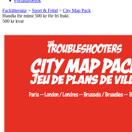
Författarbesök
Facklitteratur
>
Sport & Fritid
>
City Map Pack
Handla för minst 500 kr för fri frakt.
500 kr kvar