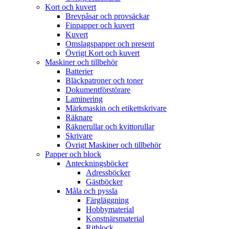
Kort och kuvert
Brevpåsar och provsäckar
Finpapper och kuvert
Kuvert
Omslagspapper och present
Övrigt Kort och kuvert
Maskiner och tillbehör
Batterier
Bläckpatroner och toner
Dokumentförstörare
Laminering
Märkmaskin och etikettskrivare
Räknare
Räknerullar och kvittorullar
Skrivare
Övrigt Maskiner och tillbehör
Papper och block
Anteckningsböcker
Adressböcker
Gästböcker
Måla och pyssla
Färgläggning
Hobbymaterial
Konstnärsmaterial
Ritblock