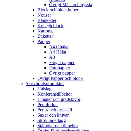
Övrigt Måla och pyssla
Block och blockkuber
Notisar
Blanketter
Kollegieblock
Kartong
Etiketter
Papper
A4 Ohålat
A4 Hålat
A3
Färgat papper
Fotopapper
Övrigt papper
Övrigt Papper och block
Skrivbordsprodukter
Hålslag
Konferenstillbehör
Linjaler och gradskivor
Pennfodral
Penn- och prylställ
Saxar och knivar
Skrivunderlägg
Stämplar och tillbehör
Övrigt Skrivbordsprodukter