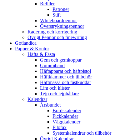
Refiller
Patroner
Stift
Whiteboardpennor
Överstrykningspennor
Radering och korrigering
Övrigt Pennor och finewriting
Gotlandica
Papper & Kontor
Häfta & Fästa
Gem och gemkoppar
Gummiband
Häftapparat och häftpistol
Häftklammer och tillbehör
Häftmassa och fästkuddar
Lim och klister
Tejp och tejphållare
Kalendrar
Årsbundet
Bordskalender
Fickkalender
Väggkalender
Filofax
Systemkalendrar och tillbehör
Övrigt Kalendrar