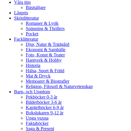
Våra tips
Bästsäljare
Lågpris
Skönlitteratur
Romaner & Lyrik
Spänning & Thrillers
Pocket
Facklitteratur
Djur, Natur & Trädgård
Ekonomi & Samhälle
Foto, Konst & Teater
Hantverk & Hobby
Historia
Hälsa, Sport & Fritid
Mat & Dryck
Memoarer & Biografier
Religion, Filosofi & Naturvetenskap
Barn- och Ungdom
Pekböcker 0-3 år
Bilderböcker 3-6 år
Kapitelböcker 6-9 år
Bokslukaren 9-12 år
Unga vuxna
Faktaböcker
Saga & Present