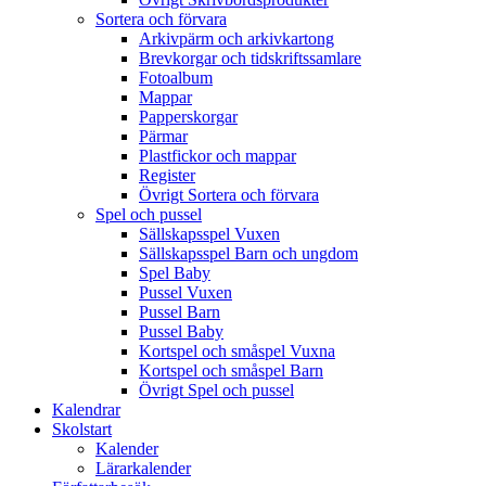
Sortera och förvara
Arkivpärm och arkivkartong
Brevkorgar och tidskriftssamlare
Fotoalbum
Mappar
Papperskorgar
Pärmar
Plastfickor och mappar
Register
Övrigt Sortera och förvara
Spel och pussel
Sällskapsspel Vuxen
Sällskapsspel Barn och ungdom
Spel Baby
Pussel Vuxen
Pussel Barn
Pussel Baby
Kortspel och småspel Vuxna
Kortspel och småspel Barn
Övrigt Spel och pussel
Kalendrar
Skolstart
Kalender
Lärarkalender