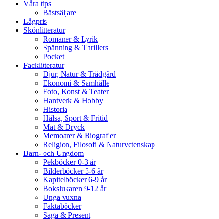
Våra tips
Bästsäljare
Lågpris
Skönlitteratur
Romaner & Lyrik
Spänning & Thrillers
Pocket
Facklitteratur
Djur, Natur & Trädgård
Ekonomi & Samhälle
Foto, Konst & Teater
Hantverk & Hobby
Historia
Hälsa, Sport & Fritid
Mat & Dryck
Memoarer & Biografier
Religion, Filosofi & Naturvetenskap
Barn- och Ungdom
Pekböcker 0-3 år
Bilderböcker 3-6 år
Kapitelböcker 6-9 år
Bokslukaren 9-12 år
Unga vuxna
Faktaböcker
Saga & Present