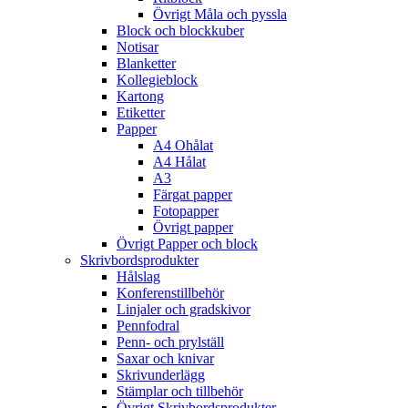
Övrigt Måla och pyssla
Block och blockkuber
Notisar
Blanketter
Kollegieblock
Kartong
Etiketter
Papper
A4 Ohålat
A4 Hålat
A3
Färgat papper
Fotopapper
Övrigt papper
Övrigt Papper och block
Skrivbordsprodukter
Hålslag
Konferenstillbehör
Linjaler och gradskivor
Pennfodral
Penn- och prylställ
Saxar och knivar
Skrivunderlägg
Stämplar och tillbehör
Övrigt Skrivbordsprodukter