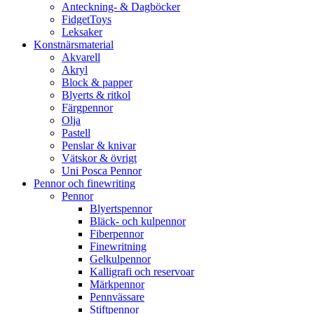
Anteckning- & Dagböcker
FidgetToys
Leksaker
Konstnärsmaterial
Akvarell
Akryl
Block & papper
Blyerts & ritkol
Färgpennor
Olja
Pastell
Penslar & knivar
Vätskor & övrigt
Uni Posca Pennor
Pennor och finewriting
Pennor
Blyertspennor
Bläck- och kulpennor
Fiberpennor
Finewritning
Gelkulpennor
Kalligrafi och reservoar
Märkpennor
Pennvässare
Stiftpennor