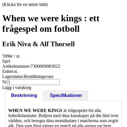
(Klicka för en större bild)
When we were kings : ett
frågespel om fotboll
Erik Niva & Alf Thorsell
599
kr
/ st.
Spel
Artikelnummer:
7300009083022
Enhet:
st.
Lagerstatus:
Beställningsvara
St:
Lägg i varukorg
Beskrivning
Specifikationer
WHEN WE WERE KINGS
är frågespelet för alla
fotbollsfantaster. Briljera med dina kunskaper på din färd över
världen, och besegra dina motståndare i matcherna som avgör
allt. Den som först vinner en match på alla arenor ror hem