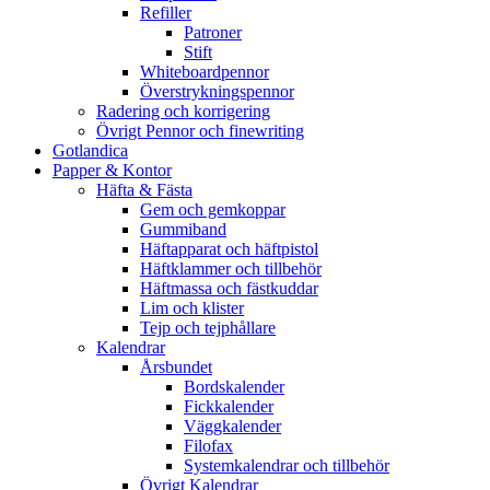
Refiller
Patroner
Stift
Whiteboardpennor
Överstrykningspennor
Radering och korrigering
Övrigt Pennor och finewriting
Gotlandica
Papper & Kontor
Häfta & Fästa
Gem och gemkoppar
Gummiband
Häftapparat och häftpistol
Häftklammer och tillbehör
Häftmassa och fästkuddar
Lim och klister
Tejp och tejphållare
Kalendrar
Årsbundet
Bordskalender
Fickkalender
Väggkalender
Filofax
Systemkalendrar och tillbehör
Övrigt Kalendrar