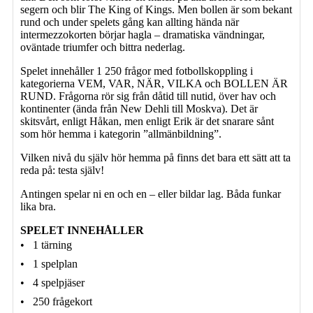
segern och blir The King of Kings. Men bollen är som bekant
rund och under spelets gång kan allting hända när
intermezzokorten börjar hagla – dramatiska vändningar,
oväntade triumfer och bittra nederlag.
Spelet innehåller 1 250 frågor med fotbollskoppling i
kategorierna VEM, VAR, NÄR, VILKA och BOLLEN ÄR
RUND. Frågorna rör sig från dåtid till nutid, över hav och
kontinenter (ända från New Dehli till Moskva). Det är
skitsvårt, enligt Håkan, men enligt Erik är det snarare sånt
som hör hemma i kategorin ”allmänbildning”.
Vilken nivå du själv hör hemma på finns det bara ett sätt att ta
reda på: testa själv!
Antingen spelar ni en och en – eller bildar lag. Båda funkar
lika bra.
SPELET INNEHÅLLER
•  1 tärning
•  1 spelplan
•  4 spelpjäser
•  250 frågekort