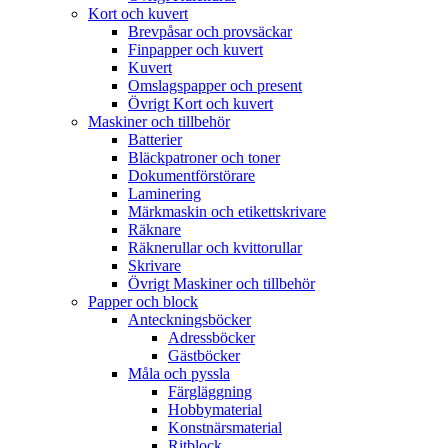
Kort och kuvert
Brevpåsar och provsäckar
Finpapper och kuvert
Kuvert
Omslagspapper och present
Övrigt Kort och kuvert
Maskiner och tillbehör
Batterier
Bläckpatroner och toner
Dokumentförstörare
Laminering
Märkmaskin och etikettskrivare
Räknare
Räknerullar och kvittorullar
Skrivare
Övrigt Maskiner och tillbehör
Papper och block
Anteckningsböcker
Adressböcker
Gästböcker
Måla och pyssla
Färgläggning
Hobbymaterial
Konstnärsmaterial
Ritblock