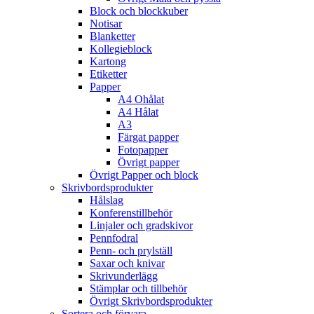
Block och blockkuber
Notisar
Blanketter
Kollegieblock
Kartong
Etiketter
Papper
A4 Ohålat
A4 Hålat
A3
Färgat papper
Fotopapper
Övrigt papper
Övrigt Papper och block
Skrivbordsprodukter
Hålslag
Konferenstillbehör
Linjaler och gradskivor
Pennfodral
Penn- och prylställ
Saxar och knivar
Skrivunderlägg
Stämplar och tillbehör
Övrigt Skrivbordsprodukter
Sortera och förvara