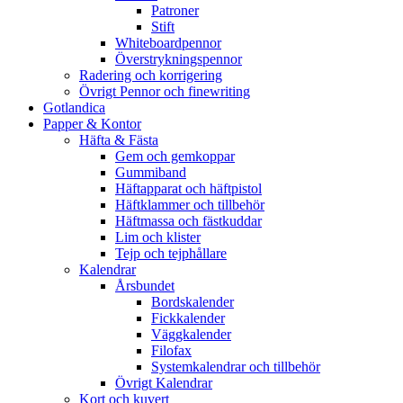
Patroner
Stift
Whiteboardpennor
Överstrykningspennor
Radering och korrigering
Övrigt Pennor och finewriting
Gotlandica
Papper & Kontor
Häfta & Fästa
Gem och gemkoppar
Gummiband
Häftapparat och häftpistol
Häftklammer och tillbehör
Häftmassa och fästkuddar
Lim och klister
Tejp och tejphållare
Kalendrar
Årsbundet
Bordskalender
Fickkalender
Väggkalender
Filofax
Systemkalendrar och tillbehör
Övrigt Kalendrar
Kort och kuvert