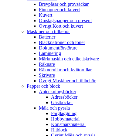
Brevpåsar och provsäckar
Finpapper och kuvert
Kuvert
Omslagspapper och present
Övrigt Kort och kuvert
Maskiner och tillbehör
Batterier
Bläckpatroner och toner
Dokumentförstörare
Laminering
Märkmaskin och etikettskrivare
Räknare
Räknerullar och kvittorullar
Skrivare
Övrigt Maskiner och tillbehör
Papper och block
Anteckningsböcker
Adressböcker
Gästböcker
Måla och pyssla
Färgläggning
Hobbymaterial
Konstnärsmaterial
Ritblock
Övrigt Måla och pyssla