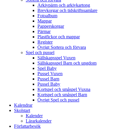
Arkivpärm och arkivkartong
Brevkorgar och tidskriftssamlare
Fotoalbum
Mappar
Papperskorgar
Pärmar
Plastfickor och mappar
Register
Övrigt Sortera och förvara
Spel och pussel
Sällskapsspel Vuxen
Sällskapsspel Barn och ungdom
Spel Baby
Pussel Vuxen
Pussel Barn
Pussel Baby
Kortspel och småspel Vuxna
Kortspel och småspel Barn
Övrigt Spel och pussel
Kalendrar
Skolstart
Kalender
Lärarkalender
Författarbesök