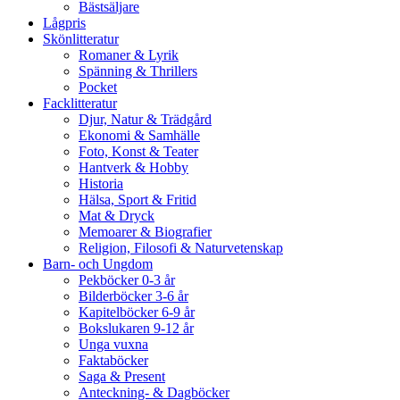
Bästsäljare
Lågpris
Skönlitteratur
Romaner & Lyrik
Spänning & Thrillers
Pocket
Facklitteratur
Djur, Natur & Trädgård
Ekonomi & Samhälle
Foto, Konst & Teater
Hantverk & Hobby
Historia
Hälsa, Sport & Fritid
Mat & Dryck
Memoarer & Biografier
Religion, Filosofi & Naturvetenskap
Barn- och Ungdom
Pekböcker 0-3 år
Bilderböcker 3-6 år
Kapitelböcker 6-9 år
Bokslukaren 9-12 år
Unga vuxna
Faktaböcker
Saga & Present
Anteckning- & Dagböcker