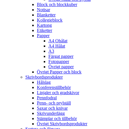
Block och blockkuber
Notisar
Blanketter
Kollegieblock
Kartong
Etiketter
Papper
A4 Ohålat
A4 Hålat
A3
Färgat papper
Fotopapper
Övrigt papper
Övrigt Papper och block
Skrivbordsprodukter
Hålslag
Konferenstillbehör
Linjaler och gradskivor
Pennfodral
Penn- och prylställ
Saxar och knivar
Skrivunderlägg
Stämplar och tillbehör
Övrigt Skrivbordsprodukter
Sortera och förvara