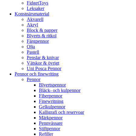
FidgetToys
Leksaker
Konstnärsmaterial
Akvarell
Akryl
Block & papper
Blyerts & ritkol
Färgpennor
Olja
Pastell
Penslar & knivar
Vätskor & övrigt
Uni Posca Pennor
Pennor och finewriting
Pennor
Blyertspennor
Bläck- och kulpennor
Fiberpennor
Finewritning
Gelkulpennor
Kalligrafi och reservoar
Märkpennor
Pennvässare
Stiftpennor
Refiller