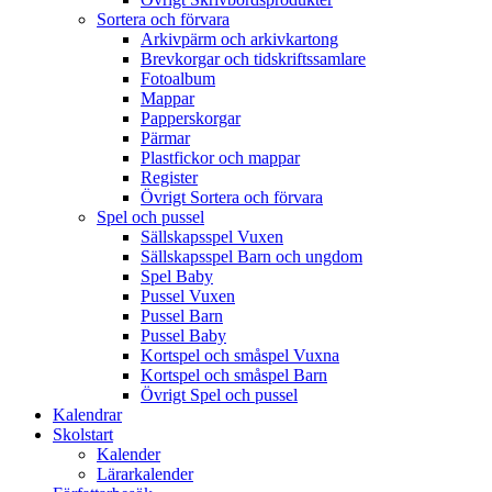
Sortera och förvara
Arkivpärm och arkivkartong
Brevkorgar och tidskriftssamlare
Fotoalbum
Mappar
Papperskorgar
Pärmar
Plastfickor och mappar
Register
Övrigt Sortera och förvara
Spel och pussel
Sällskapsspel Vuxen
Sällskapsspel Barn och ungdom
Spel Baby
Pussel Vuxen
Pussel Barn
Pussel Baby
Kortspel och småspel Vuxna
Kortspel och småspel Barn
Övrigt Spel och pussel
Kalendrar
Skolstart
Kalender
Lärarkalender