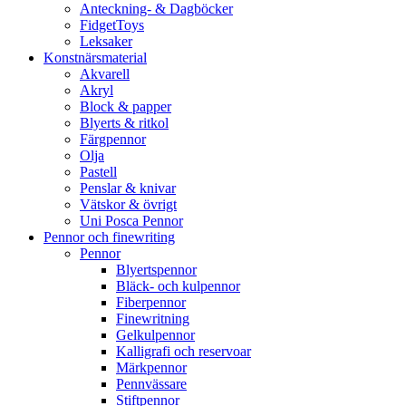
Anteckning- & Dagböcker
FidgetToys
Leksaker
Konstnärsmaterial
Akvarell
Akryl
Block & papper
Blyerts & ritkol
Färgpennor
Olja
Pastell
Penslar & knivar
Vätskor & övrigt
Uni Posca Pennor
Pennor och finewriting
Pennor
Blyertspennor
Bläck- och kulpennor
Fiberpennor
Finewritning
Gelkulpennor
Kalligrafi och reservoar
Märkpennor
Pennvässare
Stiftpennor