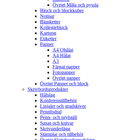
Övrigt Måla och pyssla
Block och blockkuber
Notisar
Blanketter
Kollegieblock
Kartong
Etiketter
Papper
A4 Ohålat
A4 Hålat
A3
Färgat papper
Fotopapper
Övrigt papper
Övrigt Papper och block
Skrivbordsprodukter
Hålslag
Konferenstillbehör
Linjaler och gradskivor
Pennfodral
Penn- och prylställ
Saxar och knivar
Skrivunderlägg
Stämplar och tillbehör
Övrigt Skrivbordsprodukter