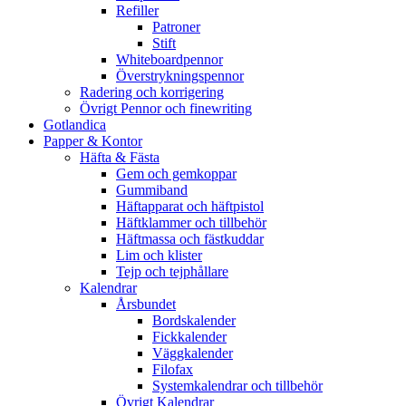
Refiller
Patroner
Stift
Whiteboardpennor
Överstrykningspennor
Radering och korrigering
Övrigt Pennor och finewriting
Gotlandica
Papper & Kontor
Häfta & Fästa
Gem och gemkoppar
Gummiband
Häftapparat och häftpistol
Häftklammer och tillbehör
Häftmassa och fästkuddar
Lim och klister
Tejp och tejphållare
Kalendrar
Årsbundet
Bordskalender
Fickkalender
Väggkalender
Filofax
Systemkalendrar och tillbehör
Övrigt Kalendrar