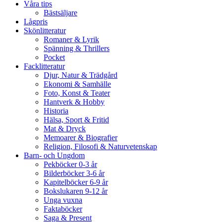
Våra tips
Bästsäljare
Lågpris
Skönlitteratur
Romaner & Lyrik
Spänning & Thrillers
Pocket
Facklitteratur
Djur, Natur & Trädgård
Ekonomi & Samhälle
Foto, Konst & Teater
Hantverk & Hobby
Historia
Hälsa, Sport & Fritid
Mat & Dryck
Memoarer & Biografier
Religion, Filosofi & Naturvetenskap
Barn- och Ungdom
Pekböcker 0-3 år
Bilderböcker 3-6 år
Kapitelböcker 6-9 år
Bokslukaren 9-12 år
Unga vuxna
Faktaböcker
Saga & Present