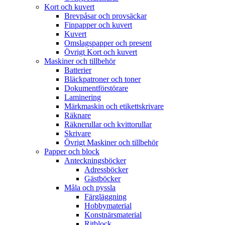
Kort och kuvert
Brevpåsar och provsäckar
Finpapper och kuvert
Kuvert
Omslagspapper och present
Övrigt Kort och kuvert
Maskiner och tillbehör
Batterier
Bläckpatroner och toner
Dokumentförstörare
Laminering
Märkmaskin och etikettskrivare
Räknare
Räknerullar och kvittorullar
Skrivare
Övrigt Maskiner och tillbehör
Papper och block
Anteckningsböcker
Adressböcker
Gästböcker
Måla och pyssla
Färgläggning
Hobbymaterial
Konstnärsmaterial
Ritblock