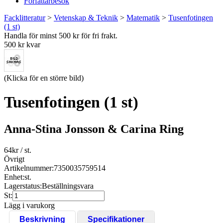
Författarbesök
Facklitteratur
>
Vetenskap & Teknik
>
Matematik
>
Tusenfotingen
(1 st)
Handla för minst 500 kr för fri frakt.
500 kr kvar
(Klicka för en större bild)
Tusenfotingen (1 st)
Anna-Stina Jonsson & Carina Ring
64
kr
/ st.
Övrigt
Artikelnummer:
7350035759514
Enhet:
st.
Lagerstatus:
Beställningsvara
St:
Lägg i varukorg
Beskrivning
Specifikationer