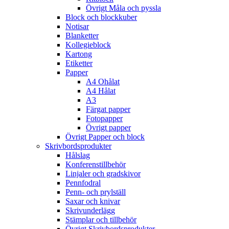
Övrigt Måla och pyssla
Block och blockkuber
Notisar
Blanketter
Kollegieblock
Kartong
Etiketter
Papper
A4 Ohålat
A4 Hålat
A3
Färgat papper
Fotopapper
Övrigt papper
Övrigt Papper och block
Skrivbordsprodukter
Hålslag
Konferenstillbehör
Linjaler och gradskivor
Pennfodral
Penn- och prylställ
Saxar och knivar
Skrivunderlägg
Stämplar och tillbehör
Övrigt Skrivbordsprodukter