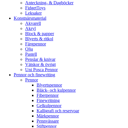
Anteckning- & Dagböcker
FidgetToys
Leksaker
Konstnärsmaterial
Akvarell
Akryl
Block & papper
Blyerts & ritkol
Färgpennor
Olja
Pastell
Penslar & knivar
Vätskor & övrigt
Uni Posca Pennor
Pennor och finewriting
Pennor
Blyertspennor
Bläck- och kulpennor
Fiberpennor
Finewritning
Gelkulpennor
Kalligrafi och reservoar
Märkpennor
Pennvässare
Stiftpennor