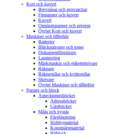
Kort och kuvert
Brevpåsar och provsäckar
Finpapper och kuvert
Kuvert
Omslagspapper och present
Övrigt Kort och kuvert
Maskiner och tillbehör
Batterier
Bläckpatroner och toner
Dokumentförstörare
Laminering
Märkmaskin och etikettskrivare
Räknare
Räknerullar och kvittorullar
Skrivare
Övrigt Maskiner och tillbehör
Papper och block
Anteckningsböcker
Adressböcker
Gästböcker
Måla och pyssla
Färgläggning
Hobbymaterial
Konstnärsmaterial
Ritblock