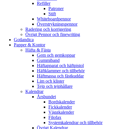
Refiller
Patroner
Stift
Whiteboardpennor
Överstrykningspennor
Radering och korrigering
Övrigt Pennor och finewriting
Gotlandica
Papper & Kontor
Häfta & Fästa
Gem och gemkoppar
Gummiband
Häftapparat och häftpistol
Häftklammer och tillbehör
Häftmassa och fästkuddar
Lim och klister
Tejp och tejphållare
Kalendrar
Årsbundet
Bordskalender
Fickkalender
Väggkalender
Filofax
Systemkalendrar och tillbehör
Övrigt Kalendrar