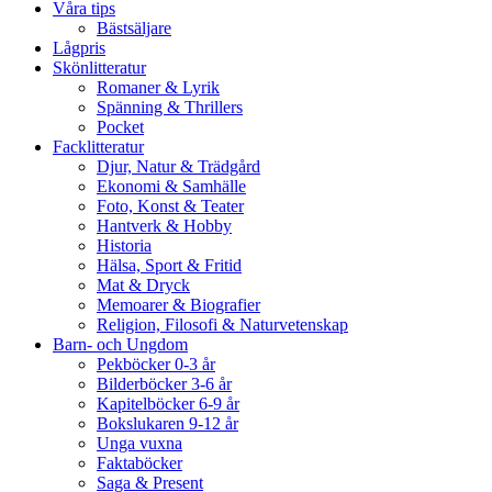
Våra tips
Bästsäljare
Lågpris
Skönlitteratur
Romaner & Lyrik
Spänning & Thrillers
Pocket
Facklitteratur
Djur, Natur & Trädgård
Ekonomi & Samhälle
Foto, Konst & Teater
Hantverk & Hobby
Historia
Hälsa, Sport & Fritid
Mat & Dryck
Memoarer & Biografier
Religion, Filosofi & Naturvetenskap
Barn- och Ungdom
Pekböcker 0-3 år
Bilderböcker 3-6 år
Kapitelböcker 6-9 år
Bokslukaren 9-12 år
Unga vuxna
Faktaböcker
Saga & Present