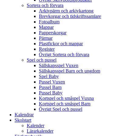
Sortera och förvara
Arkivpärm och arkivkartong
Brevkorgar och tidskriftssamlare
Fotoalbum
Mappar
Papperskorgar
Pärmar
Plastfickor och mappar
Register
Övrigt Sortera och förvara
Spel och pussel
Sällskapsspel Vuxen
Sällskapsspel Barn och ungdom
Spel Baby
Pussel Vuxen
Pussel Barn
Pussel Baby
Kortspel och småspel Vuxna
Kortspel och småspel Barn
Övrigt Spel och pussel
Kalendrar
Skolstart
Kalender
Lärarkalender