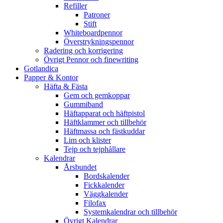
Refiller
Patroner
Stift
Whiteboardpennor
Överstrykningspennor
Radering och korrigering
Övrigt Pennor och finewriting
Gotlandica
Papper & Kontor
Häfta & Fästa
Gem och gemkoppar
Gummiband
Häftapparat och häftpistol
Häftklammer och tillbehör
Häftmassa och fästkuddar
Lim och klister
Tejp och tejphållare
Kalendrar
Årsbundet
Bordskalender
Fickkalender
Väggkalender
Filofax
Systemkalendrar och tillbehör
Övrigt Kalendrar