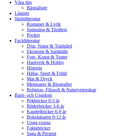
Våra tips
Bästsäljare
Lågpris
Skönlitteratur
Romaner & Lyrik
Spänning & Thrillers
Pocket
Facklitteratur
Djur, Natur & Trädgård
Ekonomi & Samhälle
Foto, Konst & Teater
Hantverk & Hobby
Historia
Hälsa, Sport & Fritid
Mat & Dryck
Memoarer & Biografier
Religion, Filosofi & Naturvetenskap
Barn- och Ungdom
Pekböcker 0-3 år
Bilderböcker 3-6 år
Kapitelböcker 6-9 år
Bokslukaren 9-12 år
Unga vuxna
Faktaböcker
Saga & Present