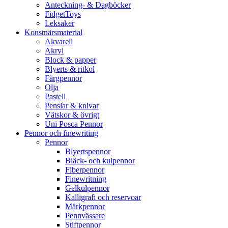
Anteckning- & Dagböcker
FidgetToys
Leksaker
Konstnärsmaterial
Akvarell
Akryl
Block & papper
Blyerts & ritkol
Färgpennor
Olja
Pastell
Penslar & knivar
Vätskor & övrigt
Uni Posca Pennor
Pennor och finewriting
Pennor
Blyertspennor
Bläck- och kulpennor
Fiberpennor
Finewritning
Gelkulpennor
Kalligrafi och reservoar
Märkpennor
Pennvässare
Stiftpennor