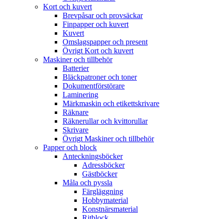
Kort och kuvert
Brevpåsar och provsäckar
Finpapper och kuvert
Kuvert
Omslagspapper och present
Övrigt Kort och kuvert
Maskiner och tillbehör
Batterier
Bläckpatroner och toner
Dokumentförstörare
Laminering
Märkmaskin och etikettskrivare
Räknare
Räknerullar och kvittorullar
Skrivare
Övrigt Maskiner och tillbehör
Papper och block
Anteckningsböcker
Adressböcker
Gästböcker
Måla och pyssla
Färgläggning
Hobbymaterial
Konstnärsmaterial
Ritblock