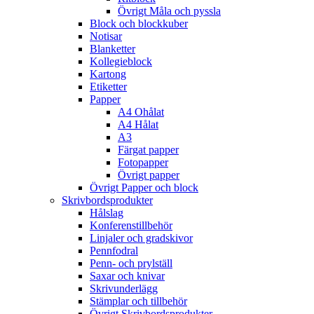
Övrigt Måla och pyssla
Block och blockkuber
Notisar
Blanketter
Kollegieblock
Kartong
Etiketter
Papper
A4 Ohålat
A4 Hålat
A3
Färgat papper
Fotopapper
Övrigt papper
Övrigt Papper och block
Skrivbordsprodukter
Hålslag
Konferenstillbehör
Linjaler och gradskivor
Pennfodral
Penn- och prylställ
Saxar och knivar
Skrivunderlägg
Stämplar och tillbehör
Övrigt Skrivbordsprodukter