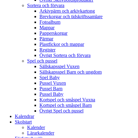
Sortera och förvara
Arkivpärm och arkivkartong
Brevkorgar och tidskriftssamlare
Fotoalbum
Mappar
Papperskorgar
Pärmar
Plastfickor och mappar
Register
Övrigt Sortera och förvara
Spel och pussel
Sällskapsspel Vuxen
Sällskapsspel Barn och ungdom
Spel Baby
Pussel Vuxen
Pussel Barn
Pussel Baby
Kortspel och småspel Vuxna
Kortspel och småspel Barn
Övrigt Spel och pussel
Kalendrar
Skolstart
Kalender
Lärarkalender