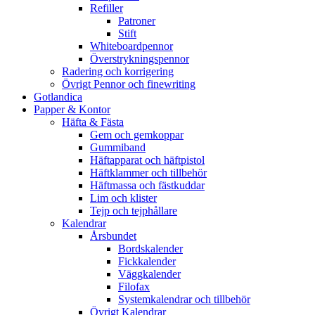
Refiller
Patroner
Stift
Whiteboardpennor
Överstrykningspennor
Radering och korrigering
Övrigt Pennor och finewriting
Gotlandica
Papper & Kontor
Häfta & Fästa
Gem och gemkoppar
Gummiband
Häftapparat och häftpistol
Häftklammer och tillbehör
Häftmassa och fästkuddar
Lim och klister
Tejp och tejphållare
Kalendrar
Årsbundet
Bordskalender
Fickkalender
Väggkalender
Filofax
Systemkalendrar och tillbehör
Övrigt Kalendrar