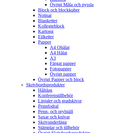
Övrigt Måla och pyssla
Block och blockkuber
Notisar
Blanketter
Kollegieblock
Kartong
Etiketter
Papper
A4 Ohålat
A4 Hålat
A3
Färgat papper
Fotopapper
Övrigt papper
Övrigt Papper och block
Skrivbordsprodukter
Hålslag
Konferenstillbehör
Linjaler och gradskivor
Pennfodral
Penn- och prylställ
Saxar och knivar
Skrivunderlägg
Stämplar och tillbehör
Övrigt Skrivbordsprodukter