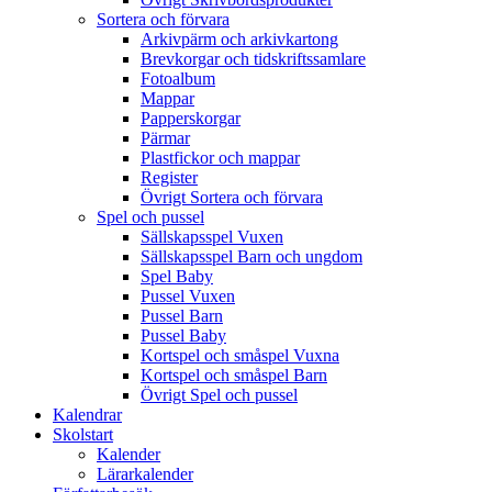
Sortera och förvara
Arkivpärm och arkivkartong
Brevkorgar och tidskriftssamlare
Fotoalbum
Mappar
Papperskorgar
Pärmar
Plastfickor och mappar
Register
Övrigt Sortera och förvara
Spel och pussel
Sällskapsspel Vuxen
Sällskapsspel Barn och ungdom
Spel Baby
Pussel Vuxen
Pussel Barn
Pussel Baby
Kortspel och småspel Vuxna
Kortspel och småspel Barn
Övrigt Spel och pussel
Kalendrar
Skolstart
Kalender
Lärarkalender