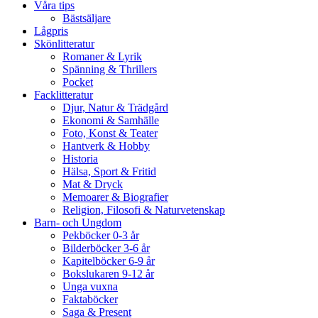
Våra tips
Bästsäljare
Lågpris
Skönlitteratur
Romaner & Lyrik
Spänning & Thrillers
Pocket
Facklitteratur
Djur, Natur & Trädgård
Ekonomi & Samhälle
Foto, Konst & Teater
Hantverk & Hobby
Historia
Hälsa, Sport & Fritid
Mat & Dryck
Memoarer & Biografier
Religion, Filosofi & Naturvetenskap
Barn- och Ungdom
Pekböcker 0-3 år
Bilderböcker 3-6 år
Kapitelböcker 6-9 år
Bokslukaren 9-12 år
Unga vuxna
Faktaböcker
Saga & Present