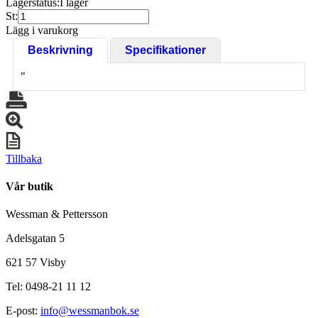
Lagerstatus:
I lager
St:
Lägg i varukorg
Beskrivning
Specifikationer
"
Tillbaka
Vår butik
Wessman & Pettersson
Adelsgatan 5
621 57 Visby
Tel: 0498-21 11 12
E-post:
info@wessmanbok.se