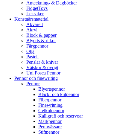
Anteckning- & Dagböcker
FidgetToys
Leksaker
Konstnärsmaterial
Akvarell
Akryl
Block & papper
Blyerts & ritkol
Färgpennor
Olja
Pastell
Penslar & knivar
Vätskor & övrigt
Uni Posca Pennor
Pennor och finewriting
Pennor
Blyertspennor
Bläck- och kulpennor
Fiberpennor
Finewritning
Gelkulpennor
Kalligrafi och reservoar
Märkpennor
Pennvässare
Stiftpennor