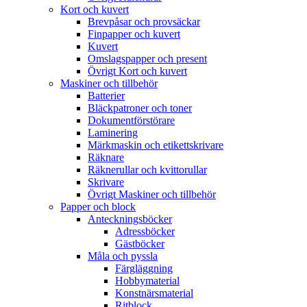
Kort och kuvert
Brevpåsar och provsäckar
Finpapper och kuvert
Kuvert
Omslagspapper och present
Övrigt Kort och kuvert
Maskiner och tillbehör
Batterier
Bläckpatroner och toner
Dokumentförstörare
Laminering
Märkmaskin och etikettskrivare
Räknare
Räknerullar och kvittorullar
Skrivare
Övrigt Maskiner och tillbehör
Papper och block
Anteckningsböcker
Adressböcker
Gästböcker
Måla och pyssla
Färgläggning
Hobbymaterial
Konstnärsmaterial
Ritblock