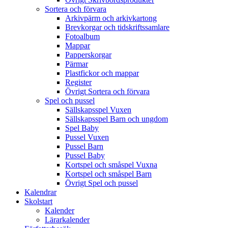
Sortera och förvara
Arkivpärm och arkivkartong
Brevkorgar och tidskriftssamlare
Fotoalbum
Mappar
Papperskorgar
Pärmar
Plastfickor och mappar
Register
Övrigt Sortera och förvara
Spel och pussel
Sällskapsspel Vuxen
Sällskapsspel Barn och ungdom
Spel Baby
Pussel Vuxen
Pussel Barn
Pussel Baby
Kortspel och småspel Vuxna
Kortspel och småspel Barn
Övrigt Spel och pussel
Kalendrar
Skolstart
Kalender
Lärarkalender