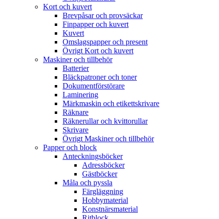
Kort och kuvert
Brevpåsar och provsäckar
Finpapper och kuvert
Kuvert
Omslagspapper och present
Övrigt Kort och kuvert
Maskiner och tillbehör
Batterier
Bläckpatroner och toner
Dokumentförstörare
Laminering
Märkmaskin och etikettskrivare
Räknare
Räknerullar och kvittorullar
Skrivare
Övrigt Maskiner och tillbehör
Papper och block
Anteckningsböcker
Adressböcker
Gästböcker
Måla och pyssla
Färgläggning
Hobbymaterial
Konstnärsmaterial
Ritblock