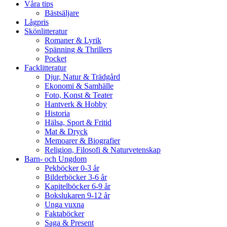
Våra tips
Bästsäljare
Lågpris
Skönlitteratur
Romaner & Lyrik
Spänning & Thrillers
Pocket
Facklitteratur
Djur, Natur & Trädgård
Ekonomi & Samhälle
Foto, Konst & Teater
Hantverk & Hobby
Historia
Hälsa, Sport & Fritid
Mat & Dryck
Memoarer & Biografier
Religion, Filosofi & Naturvetenskap
Barn- och Ungdom
Pekböcker 0-3 år
Bilderböcker 3-6 år
Kapitelböcker 6-9 år
Bokslukaren 9-12 år
Unga vuxna
Faktaböcker
Saga & Present