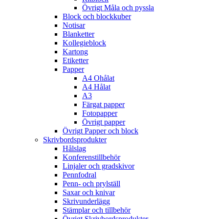
Övrigt Måla och pyssla
Block och blockkuber
Notisar
Blanketter
Kollegieblock
Kartong
Etiketter
Papper
A4 Ohålat
A4 Hålat
A3
Färgat papper
Fotopapper
Övrigt papper
Övrigt Papper och block
Skrivbordsprodukter
Hålslag
Konferenstillbehör
Linjaler och gradskivor
Pennfodral
Penn- och prylställ
Saxar och knivar
Skrivunderlägg
Stämplar och tillbehör
Övrigt Skrivbordsprodukter