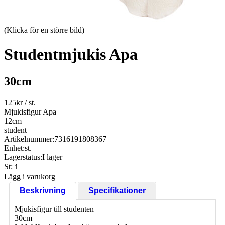
(Klicka för en större bild)
Studentmjukis Apa
30cm
125
kr
/ st.
Mjukisfigur Apa
12cm
student
Artikelnummer:
7316191808367
Enhet:
st.
Lagerstatus:
I lager
St:
Lägg i varukorg
Beskrivning
Specifikationer
Mjukisfigur till studenten
30cm