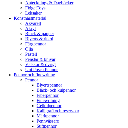
Anteckning- & Dagböcker
FidgetToys
Leksaker
Konstnärsmaterial
Akvarell
Akryl
Block & papper
Blyerts & ritkol
Färgpennor
Olja
Pastell
Penslar & knivar
Vätskor & övrigt
Uni Posca Pennor
Pennor och finewriting
Pennor
Blyertspennor
Bläck- och kulpennor
Fiberpennor
Finewritning
Gelkulpennor
Kalligrafi och reservoar
Märkpennor
Pennvässare
Stiftpennor