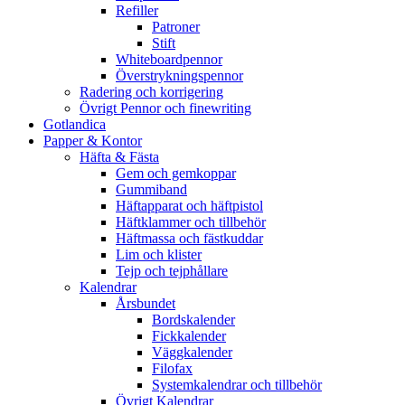
Refiller
Patroner
Stift
Whiteboardpennor
Överstrykningspennor
Radering och korrigering
Övrigt Pennor och finewriting
Gotlandica
Papper & Kontor
Häfta & Fästa
Gem och gemkoppar
Gummiband
Häftapparat och häftpistol
Häftklammer och tillbehör
Häftmassa och fästkuddar
Lim och klister
Tejp och tejphållare
Kalendrar
Årsbundet
Bordskalender
Fickkalender
Väggkalender
Filofax
Systemkalendrar och tillbehör
Övrigt Kalendrar