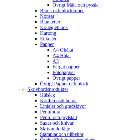
Övrigt Måla och pyssla
Block och blockkuber
Notisar
Blanketter
Kollegieblock
Kartong
Etiketter
Papper
A4 Ohålat
A4 Hålat
A3
Färgat papper
Fotopapper
Övrigt papper
Övrigt Papper och block
Skrivbordsprodukter
Hålslag
Konferenstillbehör
Linjaler och gradskivor
Pennfodral
Penn- och prylställ
Saxar och knivar
Skrivunderlägg
Stämplar och tillbehör
Övrigt Skrivbordsprodukter