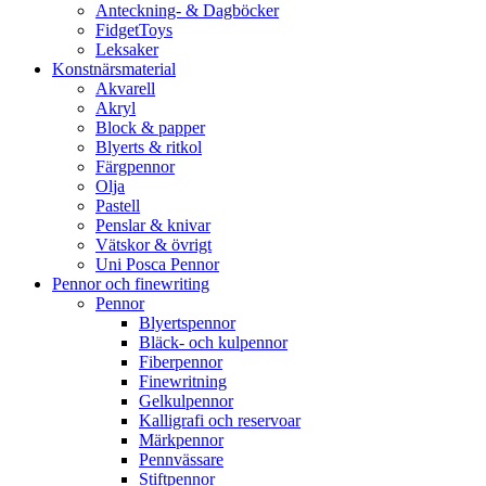
Anteckning- & Dagböcker
FidgetToys
Leksaker
Konstnärsmaterial
Akvarell
Akryl
Block & papper
Blyerts & ritkol
Färgpennor
Olja
Pastell
Penslar & knivar
Vätskor & övrigt
Uni Posca Pennor
Pennor och finewriting
Pennor
Blyertspennor
Bläck- och kulpennor
Fiberpennor
Finewritning
Gelkulpennor
Kalligrafi och reservoar
Märkpennor
Pennvässare
Stiftpennor