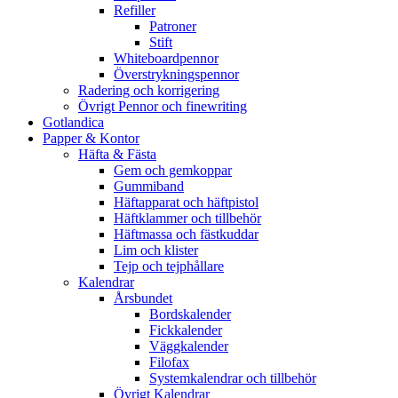
Refiller
Patroner
Stift
Whiteboardpennor
Överstrykningspennor
Radering och korrigering
Övrigt Pennor och finewriting
Gotlandica
Papper & Kontor
Häfta & Fästa
Gem och gemkoppar
Gummiband
Häftapparat och häftpistol
Häftklammer och tillbehör
Häftmassa och fästkuddar
Lim och klister
Tejp och tejphållare
Kalendrar
Årsbundet
Bordskalender
Fickkalender
Väggkalender
Filofax
Systemkalendrar och tillbehör
Övrigt Kalendrar