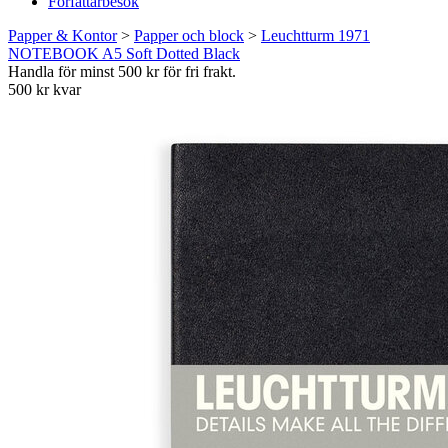
Författarbesök
Papper & Kontor
>
Papper och block
>
Leuchtturm 1971
NOTEBOOK A5 Soft Dotted Black
Handla för minst 500 kr för fri frakt.
500 kr kvar