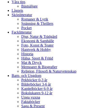
Våra tips
Bästsäljare
Lågpris
Skönlitteratur
Romaner & Lyrik
Spänning & Thrillers
Pocket
Facklitteratur
Djur, Natur & Trädgård
Ekonomi & Samhälle
Foto, Konst & Teater
Hantverk & Hobby
Historia
Hälsa, Sport & Fritid
Mat & Dryck
Memoarer & Biografier
Religion, Filosofi & Naturvetenskap
Barn- och Ungdom
Pekböcker 0-3 år
Bilderböcker 3-6 år
Kapitelböcker 6-9 år
Bokslukaren 9-12 år
Unga vuxna
Faktaböcker
Saga & Present