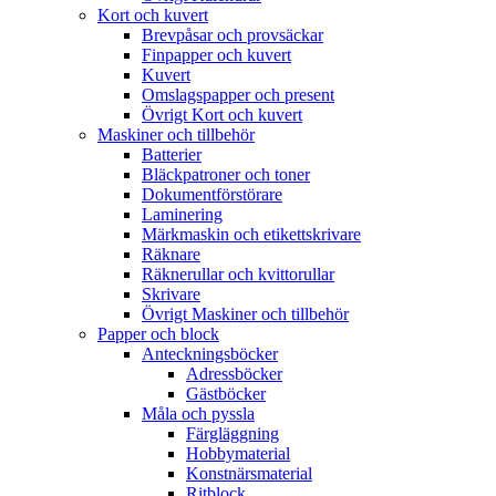
Kort och kuvert
Brevpåsar och provsäckar
Finpapper och kuvert
Kuvert
Omslagspapper och present
Övrigt Kort och kuvert
Maskiner och tillbehör
Batterier
Bläckpatroner och toner
Dokumentförstörare
Laminering
Märkmaskin och etikettskrivare
Räknare
Räknerullar och kvittorullar
Skrivare
Övrigt Maskiner och tillbehör
Papper och block
Anteckningsböcker
Adressböcker
Gästböcker
Måla och pyssla
Färgläggning
Hobbymaterial
Konstnärsmaterial
Ritblock