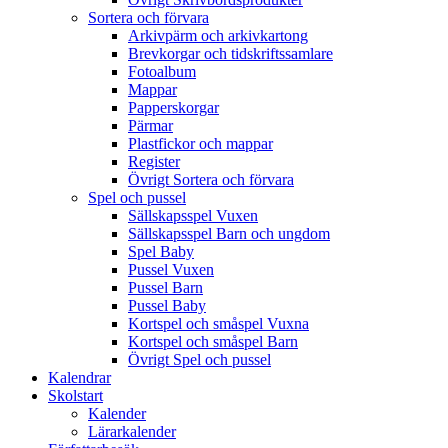
Sortera och förvara
Arkivpärm och arkivkartong
Brevkorgar och tidskriftssamlare
Fotoalbum
Mappar
Papperskorgar
Pärmar
Plastfickor och mappar
Register
Övrigt Sortera och förvara
Spel och pussel
Sällskapsspel Vuxen
Sällskapsspel Barn och ungdom
Spel Baby
Pussel Vuxen
Pussel Barn
Pussel Baby
Kortspel och småspel Vuxna
Kortspel och småspel Barn
Övrigt Spel och pussel
Kalendrar
Skolstart
Kalender
Lärarkalender