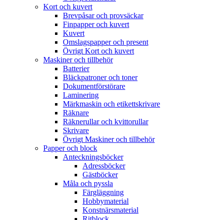
Kort och kuvert
Brevpåsar och provsäckar
Finpapper och kuvert
Kuvert
Omslagspapper och present
Övrigt Kort och kuvert
Maskiner och tillbehör
Batterier
Bläckpatroner och toner
Dokumentförstörare
Laminering
Märkmaskin och etikettskrivare
Räknare
Räknerullar och kvittorullar
Skrivare
Övrigt Maskiner och tillbehör
Papper och block
Anteckningsböcker
Adressböcker
Gästböcker
Måla och pyssla
Färgläggning
Hobbymaterial
Konstnärsmaterial
Ritblock