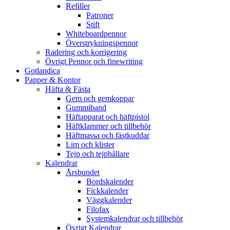
Refiller
Patroner
Stift
Whiteboardpennor
Överstrykningspennor
Radering och korrigering
Övrigt Pennor och finewriting
Gotlandica
Papper & Kontor
Häfta & Fästa
Gem och gemkoppar
Gummiband
Häftapparat och häftpistol
Häftklammer och tillbehör
Häftmassa och fästkuddar
Lim och klister
Tejp och tejphållare
Kalendrar
Årsbundet
Bordskalender
Fickkalender
Väggkalender
Filofax
Systemkalendrar och tillbehör
Övrigt Kalendrar