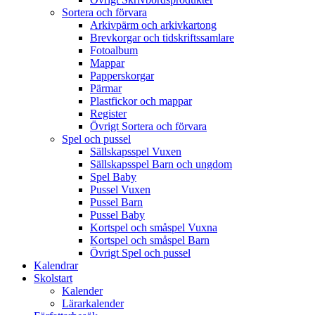
Sortera och förvara
Arkivpärm och arkivkartong
Brevkorgar och tidskriftssamlare
Fotoalbum
Mappar
Papperskorgar
Pärmar
Plastfickor och mappar
Register
Övrigt Sortera och förvara
Spel och pussel
Sällskapsspel Vuxen
Sällskapsspel Barn och ungdom
Spel Baby
Pussel Vuxen
Pussel Barn
Pussel Baby
Kortspel och småspel Vuxna
Kortspel och småspel Barn
Övrigt Spel och pussel
Kalendrar
Skolstart
Kalender
Lärarkalender