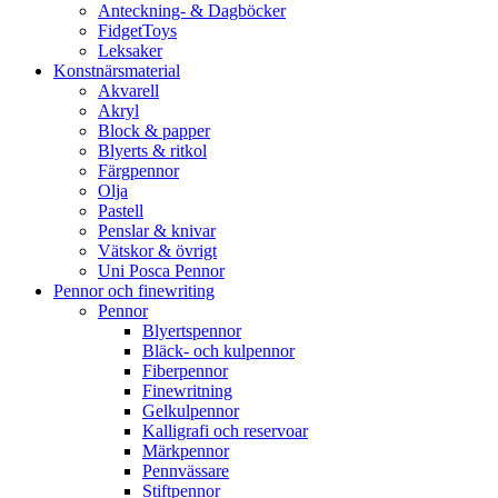
Anteckning- & Dagböcker
FidgetToys
Leksaker
Konstnärsmaterial
Akvarell
Akryl
Block & papper
Blyerts & ritkol
Färgpennor
Olja
Pastell
Penslar & knivar
Vätskor & övrigt
Uni Posca Pennor
Pennor och finewriting
Pennor
Blyertspennor
Bläck- och kulpennor
Fiberpennor
Finewritning
Gelkulpennor
Kalligrafi och reservoar
Märkpennor
Pennvässare
Stiftpennor