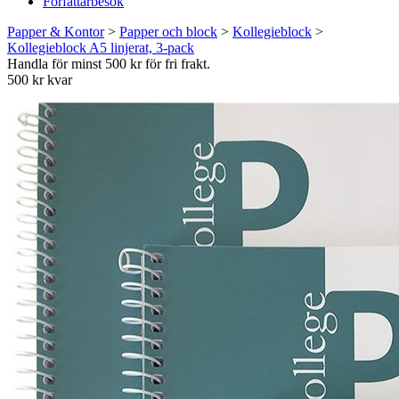
Författarbesök
Papper & Kontor
>
Papper och block
>
Kollegieblock
>
Kollegieblock A5 linjerat, 3-pack
Handla för minst 500 kr för fri frakt.
500 kr kvar