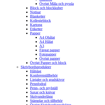
Övrigt Måla och pyssla
Block och blockkuber
Notisar
Blanketter
Kollegieblock
Kartong
Etiketter
Papper
A4 Ohålat
A4 Hålat
A3
Färgat papper
Fotopapper
Övrigt papper
Övrigt Papper och block
Skrivbordsprodukter
Hålslag
Konferenstillbehör
Linjaler och gradskivor
Pennfodral
Penn- och prylställ
Saxar och knivar
Skrivunderlägg
Stämplar och tillbehör
Övrigt Skrivbordsprodukter