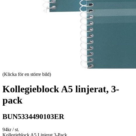
(Klicka för en större bild)
Kollegieblock A5 linjerat, 3-
pack
BUN5334490103ER
94
kr
/ st.
Kollegieblock A5 Linjerat 3-Pack