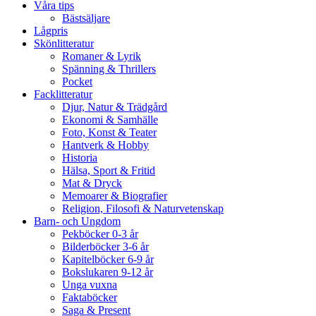
Våra tips
Bästsäljare
Lågpris
Skönlitteratur
Romaner & Lyrik
Spänning & Thrillers
Pocket
Facklitteratur
Djur, Natur & Trädgård
Ekonomi & Samhälle
Foto, Konst & Teater
Hantverk & Hobby
Historia
Hälsa, Sport & Fritid
Mat & Dryck
Memoarer & Biografier
Religion, Filosofi & Naturvetenskap
Barn- och Ungdom
Pekböcker 0-3 år
Bilderböcker 3-6 år
Kapitelböcker 6-9 år
Bokslukaren 9-12 år
Unga vuxna
Faktaböcker
Saga & Present