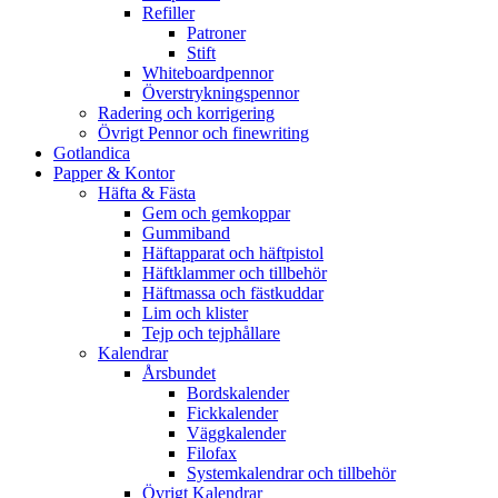
Refiller
Patroner
Stift
Whiteboardpennor
Överstrykningspennor
Radering och korrigering
Övrigt Pennor och finewriting
Gotlandica
Papper & Kontor
Häfta & Fästa
Gem och gemkoppar
Gummiband
Häftapparat och häftpistol
Häftklammer och tillbehör
Häftmassa och fästkuddar
Lim och klister
Tejp och tejphållare
Kalendrar
Årsbundet
Bordskalender
Fickkalender
Väggkalender
Filofax
Systemkalendrar och tillbehör
Övrigt Kalendrar