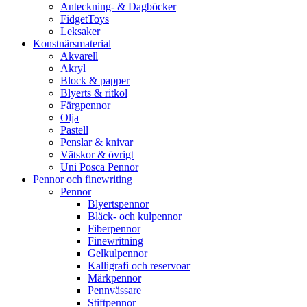
Anteckning- & Dagböcker
FidgetToys
Leksaker
Konstnärsmaterial
Akvarell
Akryl
Block & papper
Blyerts & ritkol
Färgpennor
Olja
Pastell
Penslar & knivar
Vätskor & övrigt
Uni Posca Pennor
Pennor och finewriting
Pennor
Blyertspennor
Bläck- och kulpennor
Fiberpennor
Finewritning
Gelkulpennor
Kalligrafi och reservoar
Märkpennor
Pennvässare
Stiftpennor