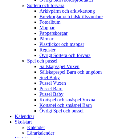
Sortera och förvara
Arkivpärm och arkivkartong
Brevkorgar och tidskriftssamlare
Fotoalbum
Mappar
Papperskorgar
Pärmar
Plastfickor och mappar
Register
Övrigt Sortera och förvara
Spel och pussel
Sällskapsspel Vuxen
Sällskapsspel Barn och ungdom
Spel Baby
Pussel Vuxen
Pussel Barn
Pussel Baby
Kortspel och småspel Vuxna
Kortspel och småspel Barn
Övrigt Spel och pussel
Kalendrar
Skolstart
Kalender
Lärarkalender