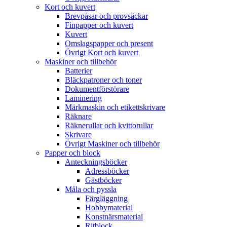
Kort och kuvert
Brevpåsar och provsäckar
Finpapper och kuvert
Kuvert
Omslagspapper och present
Övrigt Kort och kuvert
Maskiner och tillbehör
Batterier
Bläckpatroner och toner
Dokumentförstörare
Laminering
Märkmaskin och etikettskrivare
Räknare
Räknerullar och kvittorullar
Skrivare
Övrigt Maskiner och tillbehör
Papper och block
Anteckningsböcker
Adressböcker
Gästböcker
Måla och pyssla
Färgläggning
Hobbymaterial
Konstnärsmaterial
Ritblock