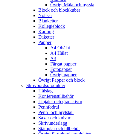
Övrigt Måla och pyssla
Block och blockkuber
Notisar
Blanketter
Kollegieblock
Kartong
Etiketter
Papper
A4 Ohålat
A4 Hålat
A3
Färgat papper
Fotopapper
Övrigt papper
Övrigt Papper och block
Skrivbordsprodukter
Hålslag
Konferenstillbehör
Linjaler och gradskivor
Pennfodral
Penn- och prylställ
Saxar och knivar
Skrivunderlägg
Stämplar och tillbehör
Övrigt Skrivbordsprodukter