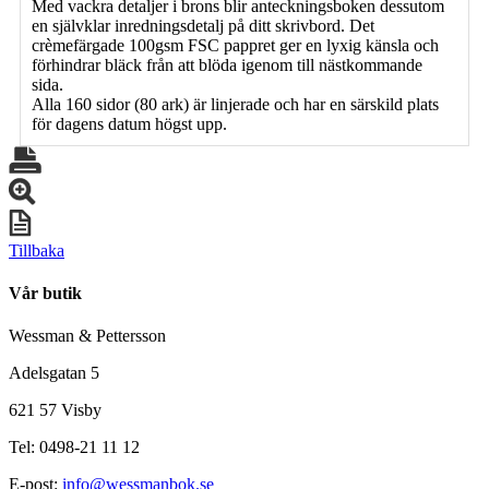
Med vackra detaljer i brons blir anteckningsboken dessutom
en självklar inredningsdetalj på ditt skrivbord. Det
crèmefärgade 100gsm FSC pappret ger en lyxig känsla och
förhindrar bläck från att blöda igenom till nästkommande
sida.
Alla 160 sidor (80 ark) är linjerade och har en särskild plats
för dagens datum högst upp.
Tillbaka
Vår butik
Wessman & Pettersson
Adelsgatan 5
621 57 Visby
Tel: 0498-21 11 12
E-post:
info@wessmanbok.se