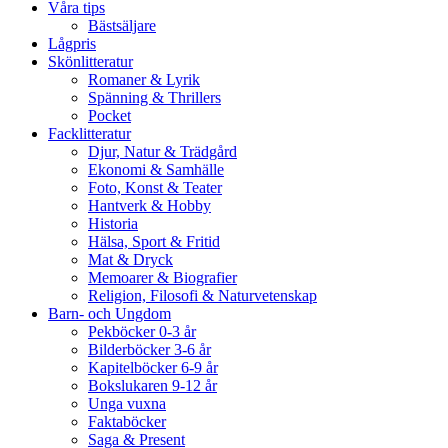
Våra tips
Bästsäljare
Lågpris
Skönlitteratur
Romaner & Lyrik
Spänning & Thrillers
Pocket
Facklitteratur
Djur, Natur & Trädgård
Ekonomi & Samhälle
Foto, Konst & Teater
Hantverk & Hobby
Historia
Hälsa, Sport & Fritid
Mat & Dryck
Memoarer & Biografier
Religion, Filosofi & Naturvetenskap
Barn- och Ungdom
Pekböcker 0-3 år
Bilderböcker 3-6 år
Kapitelböcker 6-9 år
Bokslukaren 9-12 år
Unga vuxna
Faktaböcker
Saga & Present