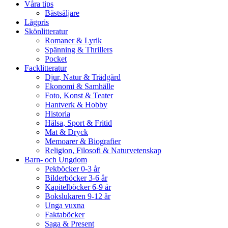
Våra tips
Bästsäljare
Lågpris
Skönlitteratur
Romaner & Lyrik
Spänning & Thrillers
Pocket
Facklitteratur
Djur, Natur & Trädgård
Ekonomi & Samhälle
Foto, Konst & Teater
Hantverk & Hobby
Historia
Hälsa, Sport & Fritid
Mat & Dryck
Memoarer & Biografier
Religion, Filosofi & Naturvetenskap
Barn- och Ungdom
Pekböcker 0-3 år
Bilderböcker 3-6 år
Kapitelböcker 6-9 år
Bokslukaren 9-12 år
Unga vuxna
Faktaböcker
Saga & Present