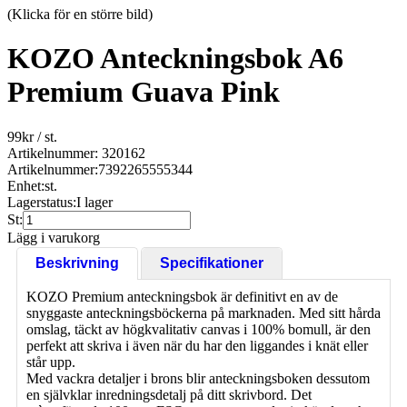
(Klicka för en större bild)
KOZO Anteckningsbok A6
Premium Guava Pink
99
kr
/ st.
Artikelnummer: 320162
Artikelnummer:
7392265555344
Enhet:
st.
Lagerstatus:
I lager
St:
Lägg i varukorg
Beskrivning
Specifikationer
KOZO Premium anteckningsbok är definitivt en av de
snyggaste anteckningsböckerna på marknaden. Med sitt hårda
omslag, täckt av högkvalitativ canvas i 100% bomull, är den
perfekt att skriva i även när du har den liggandes i knät eller
står upp.
Med vackra detaljer i brons blir anteckningsboken dessutom
en självklar inredningsdetalj på ditt skrivbord. Det