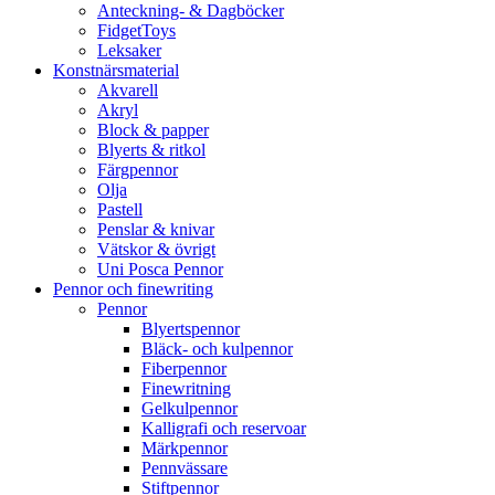
Anteckning- & Dagböcker
FidgetToys
Leksaker
Konstnärsmaterial
Akvarell
Akryl
Block & papper
Blyerts & ritkol
Färgpennor
Olja
Pastell
Penslar & knivar
Vätskor & övrigt
Uni Posca Pennor
Pennor och finewriting
Pennor
Blyertspennor
Bläck- och kulpennor
Fiberpennor
Finewritning
Gelkulpennor
Kalligrafi och reservoar
Märkpennor
Pennvässare
Stiftpennor