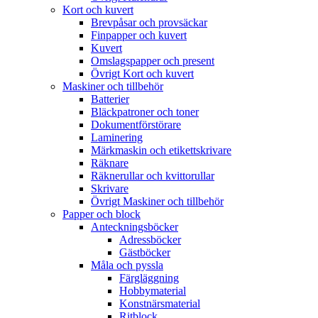
Kort och kuvert
Brevpåsar och provsäckar
Finpapper och kuvert
Kuvert
Omslagspapper och present
Övrigt Kort och kuvert
Maskiner och tillbehör
Batterier
Bläckpatroner och toner
Dokumentförstörare
Laminering
Märkmaskin och etikettskrivare
Räknare
Räknerullar och kvittorullar
Skrivare
Övrigt Maskiner och tillbehör
Papper och block
Anteckningsböcker
Adressböcker
Gästböcker
Måla och pyssla
Färgläggning
Hobbymaterial
Konstnärsmaterial
Ritblock