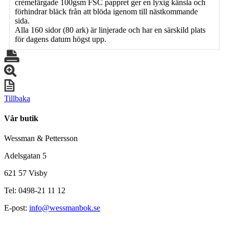
crèmefärgade 100gsm FSC pappret ger en lyxig känsla och
förhindrar bläck från att blöda igenom till nästkommande
sida.
Alla 160 sidor (80 ark) är linjerade och har en särskild plats
för dagens datum högst upp.
Tillbaka
Vår butik
Wessman & Pettersson
Adelsgatan 5
621 57 Visby
Tel: 0498-21 11 12
E-post:
info@wessmanbok.se