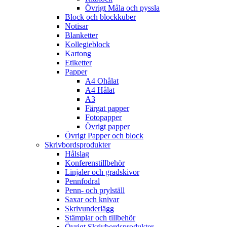
Övrigt Måla och pyssla
Block och blockkuber
Notisar
Blanketter
Kollegieblock
Kartong
Etiketter
Papper
A4 Ohålat
A4 Hålat
A3
Färgat papper
Fotopapper
Övrigt papper
Övrigt Papper och block
Skrivbordsprodukter
Hålslag
Konferenstillbehör
Linjaler och gradskivor
Pennfodral
Penn- och prylställ
Saxar och knivar
Skrivunderlägg
Stämplar och tillbehör
Övrigt Skrivbordsprodukter