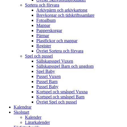
Sortera och förvara
Arkivpärm och arkivkartong
Brevkorgar och tidskriftssamlare
Fotoalbum
Mappar
Papperskorgar
Pärmar
Plastfickor och mappar
Register
Övrigt Sortera och förvara
Spel och pussel
Sällskapsspel Vuxen
Sällskapsspel Barn och ungdom
Spel Baby
Pussel Vuxen
Pussel Barn
Pussel Baby
Kortspel och småspel Vuxna
Kortspel och småspel Barn
Övrigt Spel och pussel
Kalendrar
Skolstart
Kalender
Lärarkalender