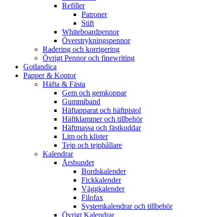
Refiller
Patroner
Stift
Whiteboardpennor
Överstrykningspennor
Radering och korrigering
Övrigt Pennor och finewriting
Gotlandica
Papper & Kontor
Häfta & Fästa
Gem och gemkoppar
Gummiband
Häftapparat och häftpistol
Häftklammer och tillbehör
Häftmassa och fästkuddar
Lim och klister
Tejp och tejphållare
Kalendrar
Årsbundet
Bordskalender
Fickkalender
Väggkalender
Filofax
Systemkalendrar och tillbehör
Övrigt Kalendrar