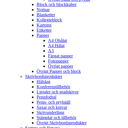
Block och blockkuber
Notisar
Blanketter
Kollegieblock
Kartong
Etiketter
Papper
A4 Ohålat
A4 Hålat
A3
Färgat papper
Fotopapper
Övrigt papper
Övrigt Papper och block
Skrivbordsprodukter
Hålslag
Konferenstillbehör
Linjaler och gradskivor
Pennfodral
Penn- och prylställ
Saxar och knivar
Skrivunderlägg
Stämplar och tillbehör
Övrigt Skrivbordsprodukter
Sortera och förvara