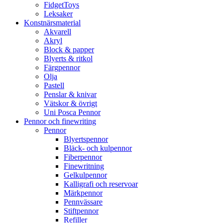
FidgetToys
Leksaker
Konstnärsmaterial
Akvarell
Akryl
Block & papper
Blyerts & ritkol
Färgpennor
Olja
Pastell
Penslar & knivar
Vätskor & övrigt
Uni Posca Pennor
Pennor och finewriting
Pennor
Blyertspennor
Bläck- och kulpennor
Fiberpennor
Finewritning
Gelkulpennor
Kalligrafi och reservoar
Märkpennor
Pennvässare
Stiftpennor
Refiller