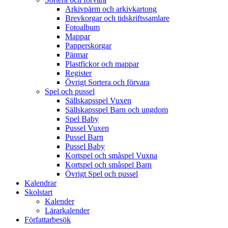
Arkivpärm och arkivkartong
Brevkorgar och tidskriftssamlare
Fotoalbum
Mappar
Papperskorgar
Pärmar
Plastfickor och mappar
Register
Övrigt Sortera och förvara
Spel och pussel
Sällskapsspel Vuxen
Sällskapsspel Barn och ungdom
Spel Baby
Pussel Vuxen
Pussel Barn
Pussel Baby
Kortspel och småspel Vuxna
Kortspel och småspel Barn
Övrigt Spel och pussel
Kalendrar
Skolstart
Kalender
Lärarkalender
Författarbesök