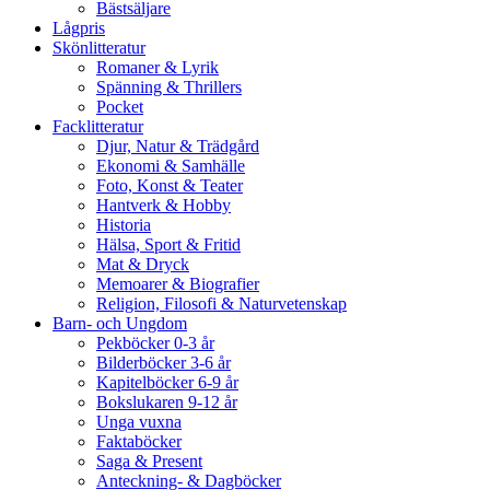
Bästsäljare
Lågpris
Skönlitteratur
Romaner & Lyrik
Spänning & Thrillers
Pocket
Facklitteratur
Djur, Natur & Trädgård
Ekonomi & Samhälle
Foto, Konst & Teater
Hantverk & Hobby
Historia
Hälsa, Sport & Fritid
Mat & Dryck
Memoarer & Biografier
Religion, Filosofi & Naturvetenskap
Barn- och Ungdom
Pekböcker 0-3 år
Bilderböcker 3-6 år
Kapitelböcker 6-9 år
Bokslukaren 9-12 år
Unga vuxna
Faktaböcker
Saga & Present
Anteckning- & Dagböcker