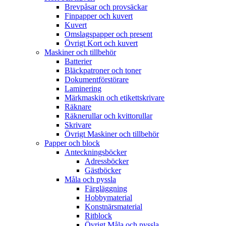
Brevpåsar och provsäckar
Finpapper och kuvert
Kuvert
Omslagspapper och present
Övrigt Kort och kuvert
Maskiner och tillbehör
Batterier
Bläckpatroner och toner
Dokumentförstörare
Laminering
Märkmaskin och etikettskrivare
Räknare
Räknerullar och kvittorullar
Skrivare
Övrigt Maskiner och tillbehör
Papper och block
Anteckningsböcker
Adressböcker
Gästböcker
Måla och pyssla
Färgläggning
Hobbymaterial
Konstnärsmaterial
Ritblock
Övrigt Måla och pyssla