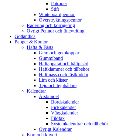
Patroner
Stift
Whiteboardpennor
Överstrykningspennor
Radering och korrigering
Övrigt Pennor och finewriting
Gotlandica
Papper & Kontor
Häfta & Fästa
Gem och gemkoppar
Gummiband
Häftapparat och häftpistol
Häftklammer och tillbehör
Häftmassa och fästkuddar
Lim och klister
Tejp och tejphållare
Kalendrar
Årsbundet
Bordskalender
Fickkalender
Väggkalender
Filofax
Systemkalendrar och tillbehör
Övrigt Kalendrar
Kort och kuvert