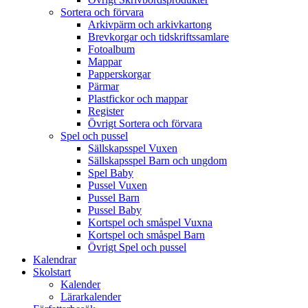
Sortera och förvara
Arkivpärm och arkivkartong
Brevkorgar och tidskriftssamlare
Fotoalbum
Mappar
Papperskorgar
Pärmar
Plastfickor och mappar
Register
Övrigt Sortera och förvara
Spel och pussel
Sällskapsspel Vuxen
Sällskapsspel Barn och ungdom
Spel Baby
Pussel Vuxen
Pussel Barn
Pussel Baby
Kortspel och småspel Vuxna
Kortspel och småspel Barn
Övrigt Spel och pussel
Kalendrar
Skolstart
Kalender
Lärarkalender