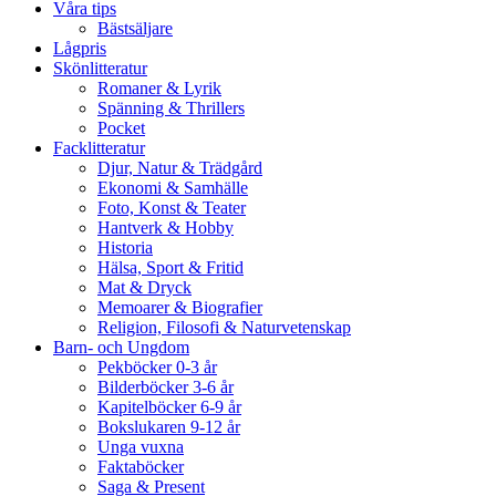
Våra tips
Bästsäljare
Lågpris
Skönlitteratur
Romaner & Lyrik
Spänning & Thrillers
Pocket
Facklitteratur
Djur, Natur & Trädgård
Ekonomi & Samhälle
Foto, Konst & Teater
Hantverk & Hobby
Historia
Hälsa, Sport & Fritid
Mat & Dryck
Memoarer & Biografier
Religion, Filosofi & Naturvetenskap
Barn- och Ungdom
Pekböcker 0-3 år
Bilderböcker 3-6 år
Kapitelböcker 6-9 år
Bokslukaren 9-12 år
Unga vuxna
Faktaböcker
Saga & Present