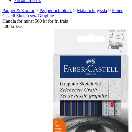
Författarbesök
Papper & Kontor
>
Papper och block
>
Måla och pyssla
>
Faber
Castell Sketch set- Graphite
Handla för minst 500 kr för fri frakt.
500 kr kvar