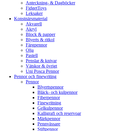
Anteckning- & Dagböcker
FidgetToys
Leksaker
Konstnärsmaterial
Akvarell
Akryl
Block & papper
Blyerts & ritkol
Färgpennor
Olja
Pastell
Penslar & knivar
Vätskor & övrigt
Uni Posca Pennor
Pennor och finewriting
Pennor
Blyertspennor
Bläck- och kulpennor
Fiberpennor
Finewritning
Gelkulpennor
Kalligrafi och reservoar
Märkpennor
Pennvässare
Stiftpennor