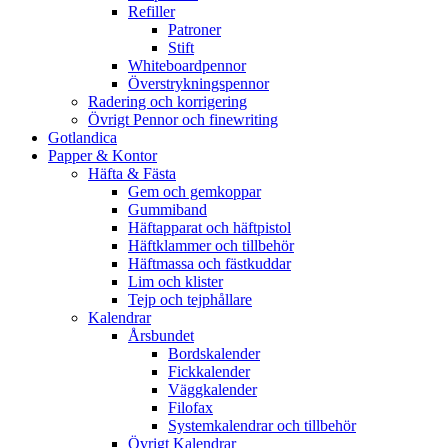
Refiller
Patroner
Stift
Whiteboardpennor
Överstrykningspennor
Radering och korrigering
Övrigt Pennor och finewriting
Gotlandica
Papper & Kontor
Häfta & Fästa
Gem och gemkoppar
Gummiband
Häftapparat och häftpistol
Häftklammer och tillbehör
Häftmassa och fästkuddar
Lim och klister
Tejp och tejphållare
Kalendrar
Årsbundet
Bordskalender
Fickkalender
Väggkalender
Filofax
Systemkalendrar och tillbehör
Övrigt Kalendrar