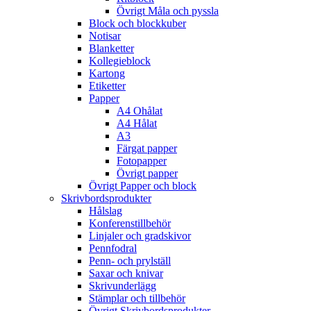
Övrigt Måla och pyssla
Block och blockkuber
Notisar
Blanketter
Kollegieblock
Kartong
Etiketter
Papper
A4 Ohålat
A4 Hålat
A3
Färgat papper
Fotopapper
Övrigt papper
Övrigt Papper och block
Skrivbordsprodukter
Hålslag
Konferenstillbehör
Linjaler och gradskivor
Pennfodral
Penn- och prylställ
Saxar och knivar
Skrivunderlägg
Stämplar och tillbehör
Övrigt Skrivbordsprodukter