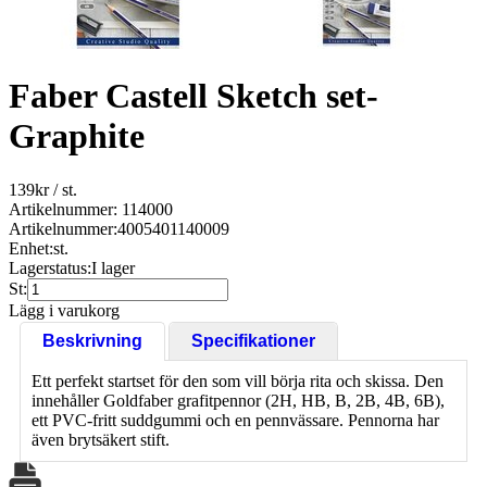
Faber Castell Sketch set-
Graphite
139
kr
/ st.
Artikelnummer: 114000
Artikelnummer:
4005401140009
Enhet:
st.
Lagerstatus:
I lager
St:
Lägg i varukorg
Beskrivning
Specifikationer
Ett perfekt startset för den som vill börja rita och skissa. Den
innehåller Goldfaber grafitpennor (2H, HB, B, 2B, 4B, 6B),
ett PVC-fritt suddgummi och en pennvässare. Pennorna har
även brytsäkert stift.