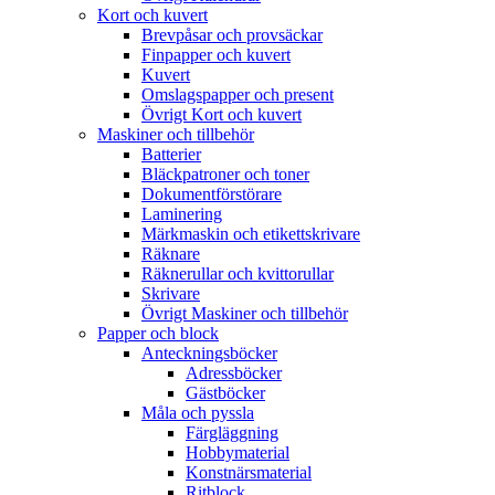
Kort och kuvert
Brevpåsar och provsäckar
Finpapper och kuvert
Kuvert
Omslagspapper och present
Övrigt Kort och kuvert
Maskiner och tillbehör
Batterier
Bläckpatroner och toner
Dokumentförstörare
Laminering
Märkmaskin och etikettskrivare
Räknare
Räknerullar och kvittorullar
Skrivare
Övrigt Maskiner och tillbehör
Papper och block
Anteckningsböcker
Adressböcker
Gästböcker
Måla och pyssla
Färgläggning
Hobbymaterial
Konstnärsmaterial
Ritblock