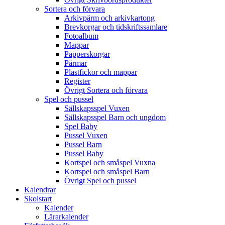
Sortera och förvara
Arkivpärm och arkivkartong
Brevkorgar och tidskriftssamlare
Fotoalbum
Mappar
Papperskorgar
Pärmar
Plastfickor och mappar
Register
Övrigt Sortera och förvara
Spel och pussel
Sällskapsspel Vuxen
Sällskapsspel Barn och ungdom
Spel Baby
Pussel Vuxen
Pussel Barn
Pussel Baby
Kortspel och småspel Vuxna
Kortspel och småspel Barn
Övrigt Spel och pussel
Kalendrar
Skolstart
Kalender
Lärarkalender