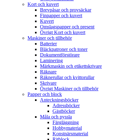
Kort och kuvert
Brevpåsar och provsäckar
Finpapper och kuvert
Kuvert
Omslagspapper och present
Övrigt Kort och kuvert
Maskiner och tillbehör
Batterier
Bläckpatroner och toner
Dokumentförstörare
Laminering
Märkmaskin och etikettskrivare
Räknare
Räknerullar och kvittorullar
Skrivare
Övrigt Maskiner och tillbehör
Papper och block
Anteckningsböcker
Adressböcker
Gästböcker
Måla och pyssla
Färgläggning
Hobbymaterial
Konstnärsmaterial
Ritblock