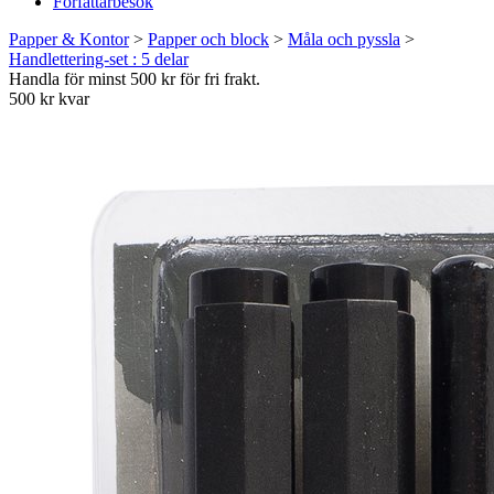
Författarbesök
Papper & Kontor
>
Papper och block
>
Måla och pyssla
>
Handlettering-set : 5 delar
Handla för minst 500 kr för fri frakt.
500 kr kvar