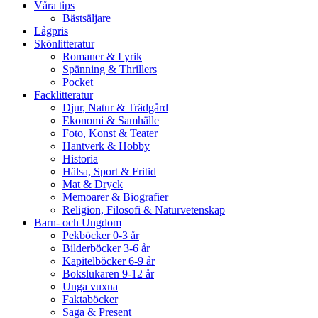
Våra tips
Bästsäljare
Lågpris
Skönlitteratur
Romaner & Lyrik
Spänning & Thrillers
Pocket
Facklitteratur
Djur, Natur & Trädgård
Ekonomi & Samhälle
Foto, Konst & Teater
Hantverk & Hobby
Historia
Hälsa, Sport & Fritid
Mat & Dryck
Memoarer & Biografier
Religion, Filosofi & Naturvetenskap
Barn- och Ungdom
Pekböcker 0-3 år
Bilderböcker 3-6 år
Kapitelböcker 6-9 år
Bokslukaren 9-12 år
Unga vuxna
Faktaböcker
Saga & Present