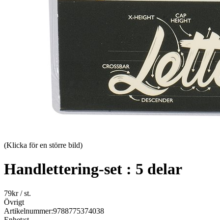
(Klicka för en större bild)
Handlettering-set : 5 delar
79
kr
/ st.
Övrigt
Artikelnummer:
9788775374038
Enhet:
st.