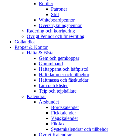
Refiller
Patroner
Stift
Whiteboardpennor
Överstrykningspennor
Radering och korrigering
Övrigt Pennor och finewriting
Gotlandica
Papper & Kontor
Häfta & Fästa
Gem och gemkoppar
Gummiband
Häftapparat och häftpistol
Häftklammer och tillbehör
Häftmassa och fästkuddar
Lim och klister
Tejp och tejphållare
Kalendrar
Årsbundet
Bordskalender
Fickkalender
Väggkalender
Filofax
Systemkalendrar och tillbehör
Övrigt Kalendrar