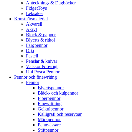
Anteckning- & Dagböcker
FidgetToys
Leksaker
Konstnärsmaterial
Akvarell
Akryl
Block & papper
Blyerts & ritkol
Färgpennor
Olja
Pastell
Penslar & knivar
Vätskor & övrigt
Uni Posca Pennor
Pennor och finewriting
Pennor
Blyertspennor
Bläck- och kulpennor
Fiberpennor
Finewritning
Gelkulpennor
Kalligrafi och reservoar
Märkpennor
Pennvässare
Stiftpennor