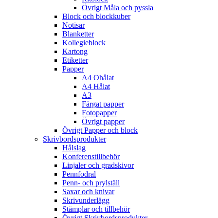
Övrigt Måla och pyssla
Block och blockkuber
Notisar
Blanketter
Kollegieblock
Kartong
Etiketter
Papper
A4 Ohålat
A4 Hålat
A3
Färgat papper
Fotopapper
Övrigt papper
Övrigt Papper och block
Skrivbordsprodukter
Hålslag
Konferenstillbehör
Linjaler och gradskivor
Pennfodral
Penn- och prylställ
Saxar och knivar
Skrivunderlägg
Stämplar och tillbehör
Övrigt Skrivbordsprodukter