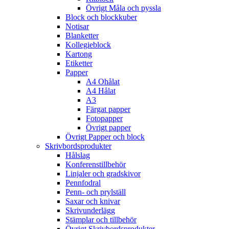
Övrigt Måla och pyssla
Block och blockkuber
Notisar
Blanketter
Kollegieblock
Kartong
Etiketter
Papper
A4 Ohålat
A4 Hålat
A3
Färgat papper
Fotopapper
Övrigt papper
Övrigt Papper och block
Skrivbordsprodukter
Hålslag
Konferenstillbehör
Linjaler och gradskivor
Pennfodral
Penn- och prylställ
Saxar och knivar
Skrivunderlägg
Stämplar och tillbehör
Övrigt Skrivbordsprodukter