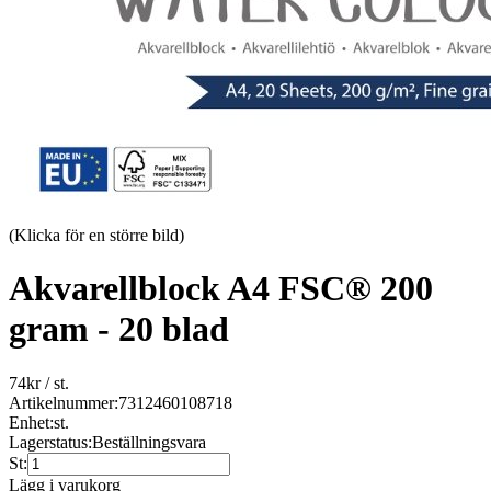
(Klicka för en större bild)
Akvarellblock A4 FSC® 200
gram - 20 blad
74
kr
/ st.
Artikelnummer:
7312460108718
Enhet:
st.
Lagerstatus:
Beställningsvara
St:
Lägg i varukorg