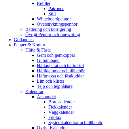
Refiller
Patroner
Stift
Whiteboardpennor
Överstrykningspennor
Radering och korrigering
Övrigt Pennor och finewriting
Gotlandica
Papper & Kontor
Häfta & Fästa
Gem och gemkoppar
Gummiband
Häftapparat och häftpistol
Häftklammer och tillbehör
Häftmassa och fästkuddar
Lim och klister
Tejp och tejphållare
Kalendrar
Årsbundet
Bordskalender
Fickkalender
Väggkalender
Filofax
Systemkalendrar och tillbehör
Övrigt Kalendrar