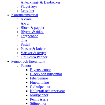
Anteckning- & Dagböcker
FidgetToys
Leksaker
Konstnärsmaterial
Akvarell
Akryl
Block & papper
Blyerts & ritkol
Färgpennor
Olja
Pastell
Penslar & knivar
Vätskor & övrigt
Uni Posca Pennor
Pennor och finewriting
Pennor
Blyertspennor
Bläck- och kulpennor
Fiberpennor
Finewritning
Gelkulpennor
Kalligrafi och reservoar
Märkpennor
Pennvässare
Stiftpennor