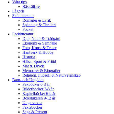
Våra tips
Bästsäljare
Lågpris
Skönlitteratur
Romaner & Lyrik
Spänning & Thrillers
Pocket
Facklitteratur
Djur, Natur & Trädgård
Ekonomi & Samhälle
Foto, Konst & Teater
Hantverk & Hobby
Historia
Hälsa, Sport & Fritid
Mat & Dryck
Memoarer & Biografier
Religion, Filosofi & Naturvetenskap
Barn- och Ungdom
Pekböcker 0-3 år
Bilderböcker 3-6 år
Kapitelböcker 6-9 år
Bokslukaren 9-12 år
Unga vuxna
Faktaböcker
Saga & Present