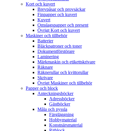
Kort och kuvert
Brevpåsar och provsäckar
Finpapper och kuvert
Kuvert
Omslagspapper och present
Övrigt Kort och kuvert
Maskiner och tillbehör
Batterier
Bläckpatroner och toner
Dokumentförstörare
Laminering
Märkmaskin och etikettskrivare
Räknare
Räknerullar och kvittorullar
Skrivare
Övrigt Maskiner och tillbehör
Papper och block
Anteckningsböcker
Adressböcker
Gästböcker
Måla och pyssla
Färgläggning
Hobbymaterial
Konstnärsmaterial
Ritblock