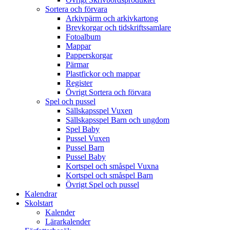
Sortera och förvara
Arkivpärm och arkivkartong
Brevkorgar och tidskriftssamlare
Fotoalbum
Mappar
Papperskorgar
Pärmar
Plastfickor och mappar
Register
Övrigt Sortera och förvara
Spel och pussel
Sällskapsspel Vuxen
Sällskapsspel Barn och ungdom
Spel Baby
Pussel Vuxen
Pussel Barn
Pussel Baby
Kortspel och småspel Vuxna
Kortspel och småspel Barn
Övrigt Spel och pussel
Kalendrar
Skolstart
Kalender
Lärarkalender