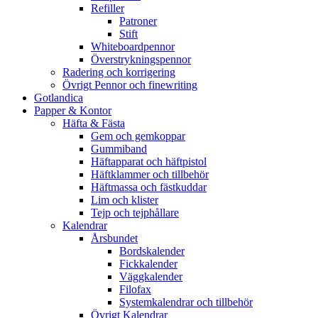
Refiller
Patroner
Stift
Whiteboardpennor
Överstrykningspennor
Radering och korrigering
Övrigt Pennor och finewriting
Gotlandica
Papper & Kontor
Häfta & Fästa
Gem och gemkoppar
Gummiband
Häftapparat och häftpistol
Häftklammer och tillbehör
Häftmassa och fästkuddar
Lim och klister
Tejp och tejphållare
Kalendrar
Årsbundet
Bordskalender
Fickkalender
Väggkalender
Filofax
Systemkalendrar och tillbehör
Övrigt Kalendrar