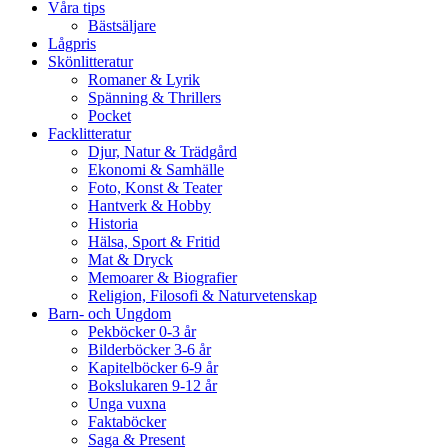
Våra tips
Bästsäljare
Lågpris
Skönlitteratur
Romaner & Lyrik
Spänning & Thrillers
Pocket
Facklitteratur
Djur, Natur & Trädgård
Ekonomi & Samhälle
Foto, Konst & Teater
Hantverk & Hobby
Historia
Hälsa, Sport & Fritid
Mat & Dryck
Memoarer & Biografier
Religion, Filosofi & Naturvetenskap
Barn- och Ungdom
Pekböcker 0-3 år
Bilderböcker 3-6 år
Kapitelböcker 6-9 år
Bokslukaren 9-12 år
Unga vuxna
Faktaböcker
Saga & Present