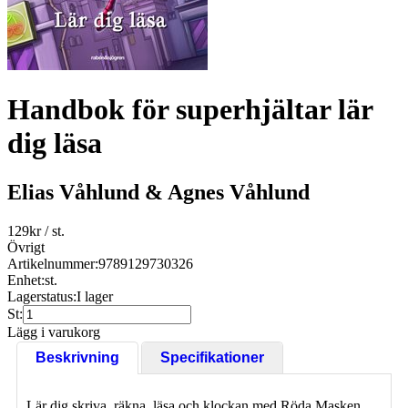
Handbok för superhjältar lär
dig läsa
Elias Våhlund & Agnes Våhlund
129
kr
/ st.
Övrigt
Artikelnummer:
9789129730326
Enhet:
st.
Lagerstatus:
I lager
St:
Lägg i varukorg
Beskrivning
Specifikationer
Lär dig skriva, räkna, läsa och klockan med Röda Masken.