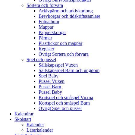
Sortera och förvara
Arkivpärm och arkivkartong
Brevkorgar och tidskriftssamlare
Fotoalbum
Mappar
Papperskorgar
Pärmar
Plastfickor och mappar
Register
Övrigt Sortera och förvara
Spel och pussel
Sällskapsspel Vuxen
Sällskapsspel Barn och ungdom
Spel Baby
Pussel Vuxen
Pussel Barn
Pussel Baby
Kortspel och småspel Vuxna
Kortspel och småspel Barn
Övrigt Spel och pussel
Kalendrar
Skolstart
Kalender
Lärarkalender