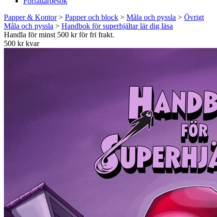
Författarbesök
Papper & Kontor
>
Papper och block
>
Måla och pyssla
>
Övrigt
Måla och pyssla
>
Handbok för superhjältar lär dig läsa
Handla för minst 500 kr för fri frakt.
500 kr kvar