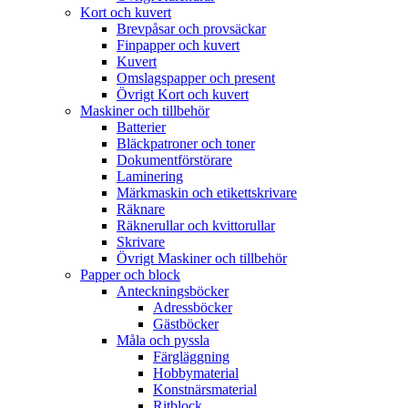
Kort och kuvert
Brevpåsar och provsäckar
Finpapper och kuvert
Kuvert
Omslagspapper och present
Övrigt Kort och kuvert
Maskiner och tillbehör
Batterier
Bläckpatroner och toner
Dokumentförstörare
Laminering
Märkmaskin och etikettskrivare
Räknare
Räknerullar och kvittorullar
Skrivare
Övrigt Maskiner och tillbehör
Papper och block
Anteckningsböcker
Adressböcker
Gästböcker
Måla och pyssla
Färgläggning
Hobbymaterial
Konstnärsmaterial
Ritblock