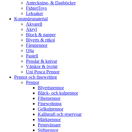
Anteckning- & Dagböcker
FidgetToys
Leksaker
Konstnärsmaterial
Akvarell
Akryl
Block & papper
Blyerts & ritkol
Färgpennor
Olja
Pastell
Penslar & knivar
Vätskor & övrigt
Uni Posca Pennor
Pennor och finewriting
Pennor
Blyertspennor
Bläck- och kulpennor
Fiberpennor
Finewritning
Gelkulpennor
Kalligrafi och reservoar
Märkpennor
Pennvässare
Stiftpennor