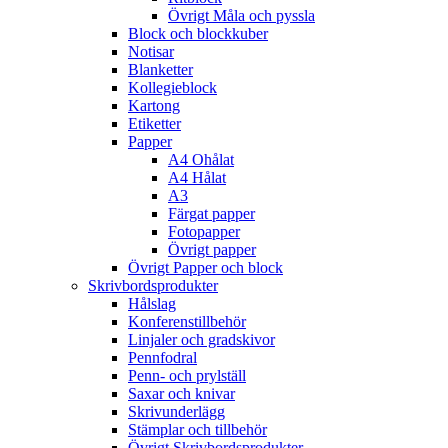
Övrigt Måla och pyssla
Block och blockkuber
Notisar
Blanketter
Kollegieblock
Kartong
Etiketter
Papper
A4 Ohålat
A4 Hålat
A3
Färgat papper
Fotopapper
Övrigt papper
Övrigt Papper och block
Skrivbordsprodukter
Hålslag
Konferenstillbehör
Linjaler och gradskivor
Pennfodral
Penn- och prylställ
Saxar och knivar
Skrivunderlägg
Stämplar och tillbehör
Övrigt Skrivbordsprodukter