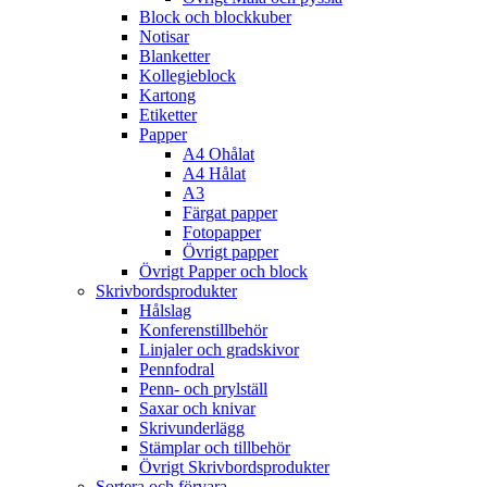
Block och blockkuber
Notisar
Blanketter
Kollegieblock
Kartong
Etiketter
Papper
A4 Ohålat
A4 Hålat
A3
Färgat papper
Fotopapper
Övrigt papper
Övrigt Papper och block
Skrivbordsprodukter
Hålslag
Konferenstillbehör
Linjaler och gradskivor
Pennfodral
Penn- och prylställ
Saxar och knivar
Skrivunderlägg
Stämplar och tillbehör
Övrigt Skrivbordsprodukter
Sortera och förvara