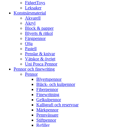
FidgetToys
Leksaker
Konstnärsmaterial
Akvarell
Akryl
Block & papper
Blyerts & ritkol
Färgpennor
Olja
Pastell
Penslar & knivar
Vätskor & övrigt
Uni Posca Pennor
Pennor och finewriting
Pennor
Blyertspennor
Bläck- och kulpennor
Fiberpennor
Finewritning
Gelkulpennor
Kalligrafi och reservoar
Märkpennor
Pennvässare
Stiftpennor
Refiller