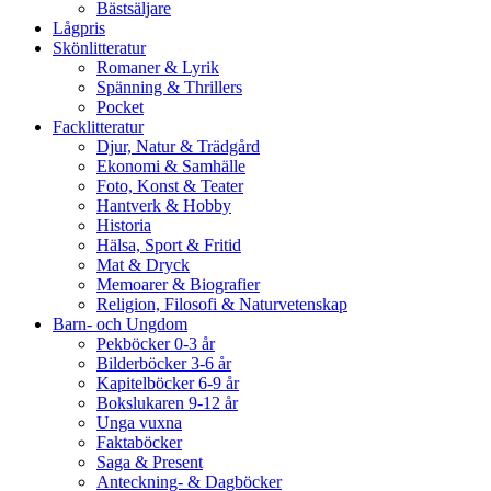
Bästsäljare
Lågpris
Skönlitteratur
Romaner & Lyrik
Spänning & Thrillers
Pocket
Facklitteratur
Djur, Natur & Trädgård
Ekonomi & Samhälle
Foto, Konst & Teater
Hantverk & Hobby
Historia
Hälsa, Sport & Fritid
Mat & Dryck
Memoarer & Biografier
Religion, Filosofi & Naturvetenskap
Barn- och Ungdom
Pekböcker 0-3 år
Bilderböcker 3-6 år
Kapitelböcker 6-9 år
Bokslukaren 9-12 år
Unga vuxna
Faktaböcker
Saga & Present
Anteckning- & Dagböcker