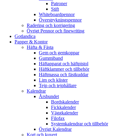
Patroner
Stift
Whiteboardpennor
Överstrykningspennor
Radering och korrigering
Övrigt Pennor och finewriting
Gotlandica
Papper & Kontor
Häfta & Fästa
Gem och gemkoppar
Gummiband
Häftapparat och häftpistol
Häftklammer och tillbehör
Häftmassa och fästkuddar
Lim och klister
Tejp och tejphållare
Kalendrar
Årsbundet
Bordskalender
Fickkalender
Väggkalender
Filofax
Systemkalendrar och tillbehör
Övrigt Kalendrar
Kort och kuvert