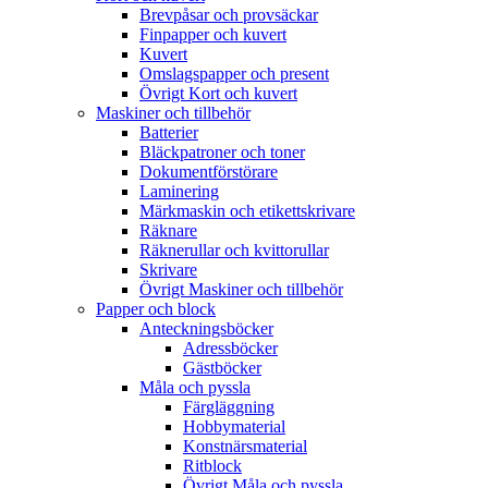
Brevpåsar och provsäckar
Finpapper och kuvert
Kuvert
Omslagspapper och present
Övrigt Kort och kuvert
Maskiner och tillbehör
Batterier
Bläckpatroner och toner
Dokumentförstörare
Laminering
Märkmaskin och etikettskrivare
Räknare
Räknerullar och kvittorullar
Skrivare
Övrigt Maskiner och tillbehör
Papper och block
Anteckningsböcker
Adressböcker
Gästböcker
Måla och pyssla
Färgläggning
Hobbymaterial
Konstnärsmaterial
Ritblock
Övrigt Måla och pyssla