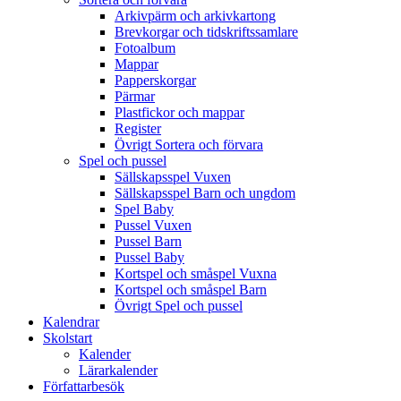
Arkivpärm och arkivkartong
Brevkorgar och tidskriftssamlare
Fotoalbum
Mappar
Papperskorgar
Pärmar
Plastfickor och mappar
Register
Övrigt Sortera och förvara
Spel och pussel
Sällskapsspel Vuxen
Sällskapsspel Barn och ungdom
Spel Baby
Pussel Vuxen
Pussel Barn
Pussel Baby
Kortspel och småspel Vuxna
Kortspel och småspel Barn
Övrigt Spel och pussel
Kalendrar
Skolstart
Kalender
Lärarkalender
Författarbesök