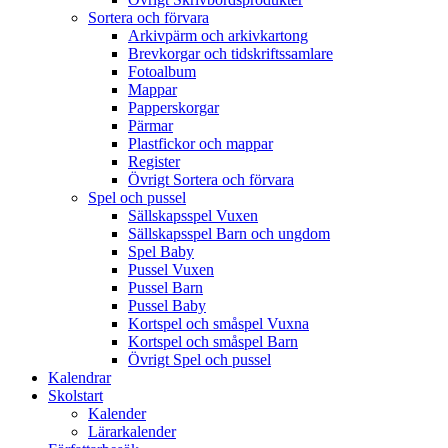
Sortera och förvara
Arkivpärm och arkivkartong
Brevkorgar och tidskriftssamlare
Fotoalbum
Mappar
Papperskorgar
Pärmar
Plastfickor och mappar
Register
Övrigt Sortera och förvara
Spel och pussel
Sällskapsspel Vuxen
Sällskapsspel Barn och ungdom
Spel Baby
Pussel Vuxen
Pussel Barn
Pussel Baby
Kortspel och småspel Vuxna
Kortspel och småspel Barn
Övrigt Spel och pussel
Kalendrar
Skolstart
Kalender
Lärarkalender