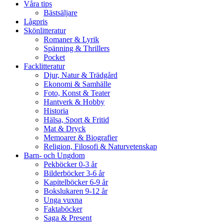
Våra tips
Bästsäljare
Lågpris
Skönlitteratur
Romaner & Lyrik
Spänning & Thrillers
Pocket
Facklitteratur
Djur, Natur & Trädgård
Ekonomi & Samhälle
Foto, Konst & Teater
Hantverk & Hobby
Historia
Hälsa, Sport & Fritid
Mat & Dryck
Memoarer & Biografier
Religion, Filosofi & Naturvetenskap
Barn- och Ungdom
Pekböcker 0-3 år
Bilderböcker 3-6 år
Kapitelböcker 6-9 år
Bokslukaren 9-12 år
Unga vuxna
Faktaböcker
Saga & Present