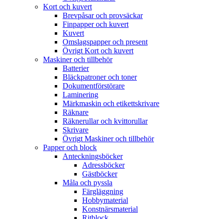
Kort och kuvert
Brevpåsar och provsäckar
Finpapper och kuvert
Kuvert
Omslagspapper och present
Övrigt Kort och kuvert
Maskiner och tillbehör
Batterier
Bläckpatroner och toner
Dokumentförstörare
Laminering
Märkmaskin och etikettskrivare
Räknare
Räknerullar och kvittorullar
Skrivare
Övrigt Maskiner och tillbehör
Papper och block
Anteckningsböcker
Adressböcker
Gästböcker
Måla och pyssla
Färgläggning
Hobbymaterial
Konstnärsmaterial
Ritblock