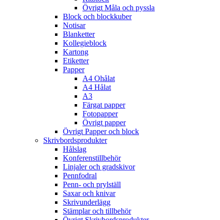
Övrigt Måla och pyssla
Block och blockkuber
Notisar
Blanketter
Kollegieblock
Kartong
Etiketter
Papper
A4 Ohålat
A4 Hålat
A3
Färgat papper
Fotopapper
Övrigt papper
Övrigt Papper och block
Skrivbordsprodukter
Hålslag
Konferenstillbehör
Linjaler och gradskivor
Pennfodral
Penn- och prylställ
Saxar och knivar
Skrivunderlägg
Stämplar och tillbehör
Övrigt Skrivbordsprodukter