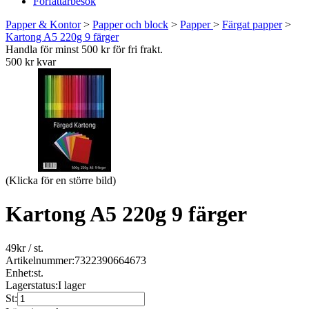
Författarbesök
Papper & Kontor
>
Papper och block
>
Papper
>
Färgat papper
>
Kartong A5 220g 9 färger
Handla för minst 500 kr för fri frakt.
500 kr kvar
(Klicka för en större bild)
Kartong A5 220g 9 färger
49
kr
/ st.
Artikelnummer:
7322390664673
Enhet:
st.
Lagerstatus:
I lager
St: