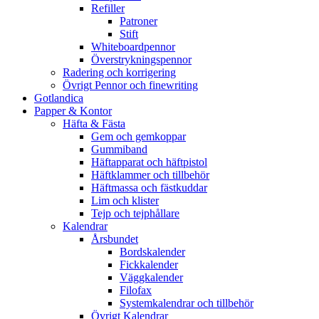
Refiller
Patroner
Stift
Whiteboardpennor
Överstrykningspennor
Radering och korrigering
Övrigt Pennor och finewriting
Gotlandica
Papper & Kontor
Häfta & Fästa
Gem och gemkoppar
Gummiband
Häftapparat och häftpistol
Häftklammer och tillbehör
Häftmassa och fästkuddar
Lim och klister
Tejp och tejphållare
Kalendrar
Årsbundet
Bordskalender
Fickkalender
Väggkalender
Filofax
Systemkalendrar och tillbehör
Övrigt Kalendrar