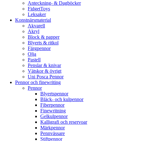
Anteckning- & Dagböcker
FidgetToys
Leksaker
Konstnärsmaterial
Akvarell
Akryl
Block & papper
Blyerts & ritkol
Färgpennor
Olja
Pastell
Penslar & knivar
Vätskor & övrigt
Uni Posca Pennor
Pennor och finewriting
Pennor
Blyertspennor
Bläck- och kulpennor
Fiberpennor
Finewritning
Gelkulpennor
Kalligrafi och reservoar
Märkpennor
Pennvässare
Stiftpennor