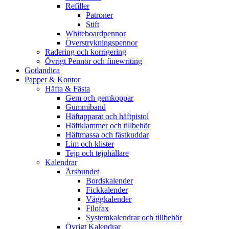
Refiller
Patroner
Stift
Whiteboardpennor
Överstrykningspennor
Radering och korrigering
Övrigt Pennor och finewriting
Gotlandica
Papper & Kontor
Häfta & Fästa
Gem och gemkoppar
Gummiband
Häftapparat och häftpistol
Häftklammer och tillbehör
Häftmassa och fästkuddar
Lim och klister
Tejp och tejphållare
Kalendrar
Årsbundet
Bordskalender
Fickkalender
Väggkalender
Filofax
Systemkalendrar och tillbehör
Övrigt Kalendrar