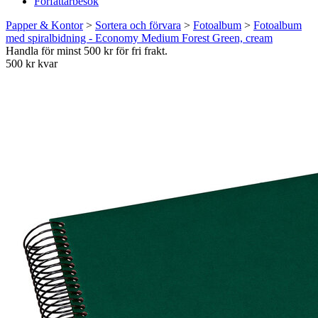
Författarbesök
Papper & Kontor
>
Sortera och förvara
>
Fotoalbum
>
Fotoalbum
med spiralbidning - Economy Medium Forest Green, cream
Handla för minst 500 kr för fri frakt.
500 kr kvar