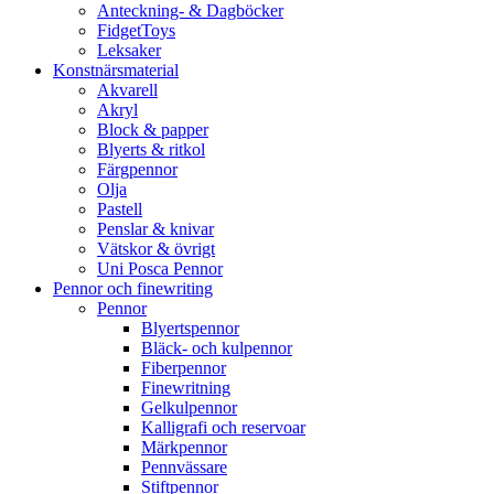
Anteckning- & Dagböcker
FidgetToys
Leksaker
Konstnärsmaterial
Akvarell
Akryl
Block & papper
Blyerts & ritkol
Färgpennor
Olja
Pastell
Penslar & knivar
Vätskor & övrigt
Uni Posca Pennor
Pennor och finewriting
Pennor
Blyertspennor
Bläck- och kulpennor
Fiberpennor
Finewritning
Gelkulpennor
Kalligrafi och reservoar
Märkpennor
Pennvässare
Stiftpennor