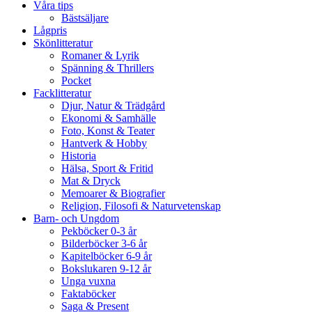
Våra tips
Bästsäljare
Lågpris
Skönlitteratur
Romaner & Lyrik
Spänning & Thrillers
Pocket
Facklitteratur
Djur, Natur & Trädgård
Ekonomi & Samhälle
Foto, Konst & Teater
Hantverk & Hobby
Historia
Hälsa, Sport & Fritid
Mat & Dryck
Memoarer & Biografier
Religion, Filosofi & Naturvetenskap
Barn- och Ungdom
Pekböcker 0-3 år
Bilderböcker 3-6 år
Kapitelböcker 6-9 år
Bokslukaren 9-12 år
Unga vuxna
Faktaböcker
Saga & Present