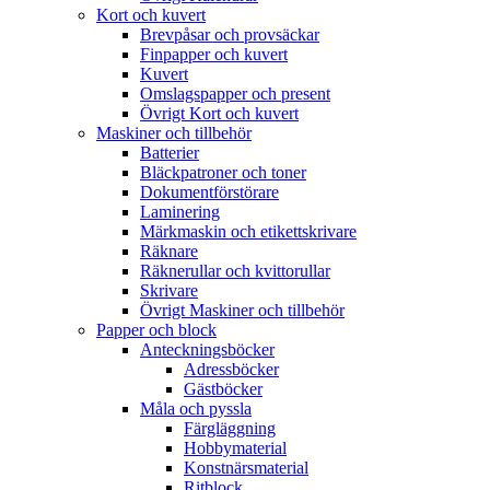
Kort och kuvert
Brevpåsar och provsäckar
Finpapper och kuvert
Kuvert
Omslagspapper och present
Övrigt Kort och kuvert
Maskiner och tillbehör
Batterier
Bläckpatroner och toner
Dokumentförstörare
Laminering
Märkmaskin och etikettskrivare
Räknare
Räknerullar och kvittorullar
Skrivare
Övrigt Maskiner och tillbehör
Papper och block
Anteckningsböcker
Adressböcker
Gästböcker
Måla och pyssla
Färgläggning
Hobbymaterial
Konstnärsmaterial
Ritblock