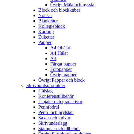
Övrigt Måla och pyssla
Block och blockkuber
Notisar
Blanketter
Kollegieblock
Kartong
Etiketter
Papper
A4 Ohålat
A4 Hålat
A3
Färgat papper
Fotopapper
Övrigt papper
Övrigt Papper och block
Skrivbordsprodukter
Hålslag
Konferenstillbehör
Linjaler och gradskivor
Pennfodral
Penn- och prylställ
Saxar och knivar
Skrivunderlägg
Stämplar och tillbehör
Övrigt Skrivbordsprodukter