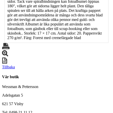
sidor. Tack vare spiralbindningen kan fotoalbumet öppnas
180°, vilket gör att sidorna ligger helt plant. Den tåliga
spiralen ser till att hålla arken på plats. Det kraftiga pappret
gör att användningsområdena är många och dess svarta blad
gör det trevligt att använda olika pennor med guld- och
silverskrift Albumet är lika populärt att använda som
fotoalbum, som gästbok eller till scrap-booking eller som
skissbok.. Storlek: 17 × 17 cm. Antal sidor: 20. Pappersvikt
270 g/m². Färg: Forest med cremefärgade blad
Tillbaka
Vår butik
Wessman & Pettersson
Adelsgatan 5
621 57 Visby
Tel: 0498-21 11 12