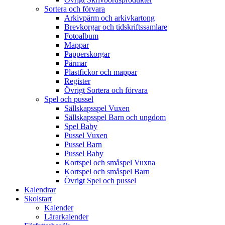
Sortera och förvara
Arkivpärm och arkivkartong
Brevkorgar och tidskriftssamlare
Fotoalbum
Mappar
Papperskorgar
Pärmar
Plastfickor och mappar
Register
Övrigt Sortera och förvara
Spel och pussel
Sällskapsspel Vuxen
Sällskapsspel Barn och ungdom
Spel Baby
Pussel Vuxen
Pussel Barn
Pussel Baby
Kortspel och småspel Vuxna
Kortspel och småspel Barn
Övrigt Spel och pussel
Kalendrar
Skolstart
Kalender
Lärarkalender