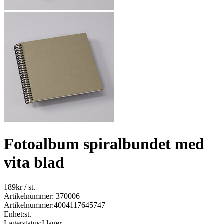
Fotoalbum spiralbundet med
vita blad
189
kr
/ st.
Artikelnummer: 370006
Artikelnummer:
4004117645747
Enhet:
st.
Lagerstatus:
I lager