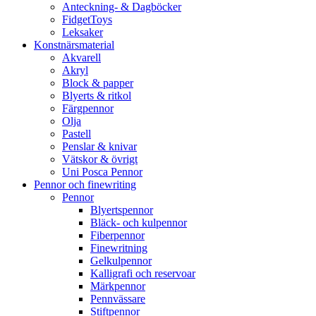
Anteckning- & Dagböcker
FidgetToys
Leksaker
Konstnärsmaterial
Akvarell
Akryl
Block & papper
Blyerts & ritkol
Färgpennor
Olja
Pastell
Penslar & knivar
Vätskor & övrigt
Uni Posca Pennor
Pennor och finewriting
Pennor
Blyertspennor
Bläck- och kulpennor
Fiberpennor
Finewritning
Gelkulpennor
Kalligrafi och reservoar
Märkpennor
Pennvässare
Stiftpennor