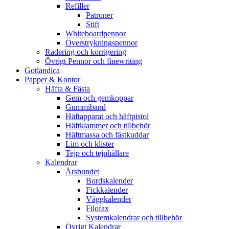
Refiller
Patroner
Stift
Whiteboardpennor
Överstrykningspennor
Radering och korrigering
Övrigt Pennor och finewriting
Gotlandica
Papper & Kontor
Häfta & Fästa
Gem och gemkoppar
Gummiband
Häftapparat och häftpistol
Häftklammer och tillbehör
Häftmassa och fästkuddar
Lim och klister
Tejp och tejphållare
Kalendrar
Årsbundet
Bordskalender
Fickkalender
Väggkalender
Filofax
Systemkalendrar och tillbehör
Övrigt Kalendrar