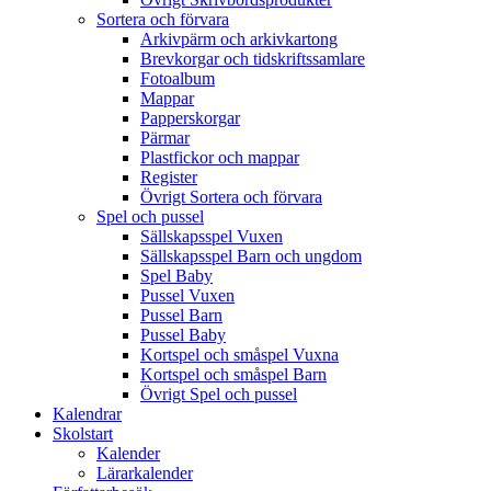
Sortera och förvara
Arkivpärm och arkivkartong
Brevkorgar och tidskriftssamlare
Fotoalbum
Mappar
Papperskorgar
Pärmar
Plastfickor och mappar
Register
Övrigt Sortera och förvara
Spel och pussel
Sällskapsspel Vuxen
Sällskapsspel Barn och ungdom
Spel Baby
Pussel Vuxen
Pussel Barn
Pussel Baby
Kortspel och småspel Vuxna
Kortspel och småspel Barn
Övrigt Spel och pussel
Kalendrar
Skolstart
Kalender
Lärarkalender