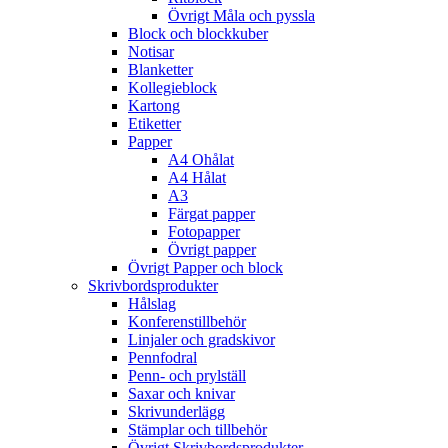
Övrigt Måla och pyssla
Block och blockkuber
Notisar
Blanketter
Kollegieblock
Kartong
Etiketter
Papper
A4 Ohålat
A4 Hålat
A3
Färgat papper
Fotopapper
Övrigt papper
Övrigt Papper och block
Skrivbordsprodukter
Hålslag
Konferenstillbehör
Linjaler och gradskivor
Pennfodral
Penn- och prylställ
Saxar och knivar
Skrivunderlägg
Stämplar och tillbehör
Övrigt Skrivbordsprodukter