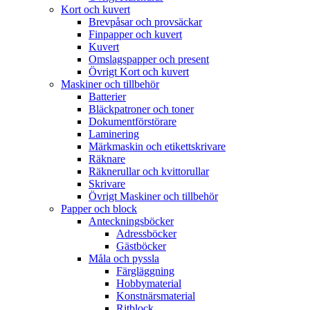
Kort och kuvert
Brevpåsar och provsäckar
Finpapper och kuvert
Kuvert
Omslagspapper och present
Övrigt Kort och kuvert
Maskiner och tillbehör
Batterier
Bläckpatroner och toner
Dokumentförstörare
Laminering
Märkmaskin och etikettskrivare
Räknare
Räknerullar och kvittorullar
Skrivare
Övrigt Maskiner och tillbehör
Papper och block
Anteckningsböcker
Adressböcker
Gästböcker
Måla och pyssla
Färgläggning
Hobbymaterial
Konstnärsmaterial
Ritblock