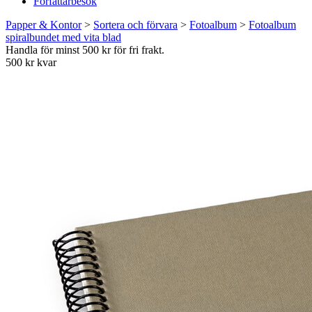
Författarbesök
Papper & Kontor
>
Sortera och förvara
>
Fotoalbum
>
Fotoalbum
spiralbundet med vita blad
Handla för minst 500 kr för fri frakt.
500 kr kvar