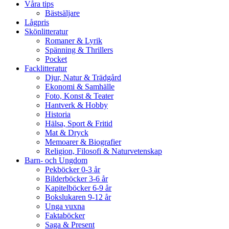
Våra tips
Bästsäljare
Lågpris
Skönlitteratur
Romaner & Lyrik
Spänning & Thrillers
Pocket
Facklitteratur
Djur, Natur & Trädgård
Ekonomi & Samhälle
Foto, Konst & Teater
Hantverk & Hobby
Historia
Hälsa, Sport & Fritid
Mat & Dryck
Memoarer & Biografier
Religion, Filosofi & Naturvetenskap
Barn- och Ungdom
Pekböcker 0-3 år
Bilderböcker 3-6 år
Kapitelböcker 6-9 år
Bokslukaren 9-12 år
Unga vuxna
Faktaböcker
Saga & Present