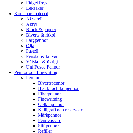
FidgetToys
Leksaker
Konstnärsmaterial
Akvarell
Akryl
Block & papper
Blyerts & ritkol
Färgpennor
Olja
Pastell
Penslar & knivar
Vätskor & övrigt
Uni Posca Pennor
Pennor och finewriting
Pennor
Blyertspennor
Bläck- och kulpennor
Fiberpennor
Finewritning
Gelkulpennor
Kalligrafi och reservoar
Märkpennor
Pennvässare
Stiftpennor
Refiller