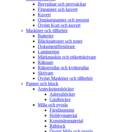
Brevpåsar och provsäckar
Finpapper och kuvert
Kuvert
Omslagspapper och present
Övrigt Kort och kuvert
Maskiner och tillbehör
Batterier
Bläckpatroner och toner
Dokumentförstörare
Laminering
Märkmaskin och etikettskrivare
Räknare
Räknerullar och kvittorullar
Skrivare
Övrigt Maskiner och tillbehör
Papper och block
Anteckningsböcker
Adressböcker
Gästböcker
Måla och pyssla
Färgläggning
Hobbymaterial
Konstnärsmaterial
Ritblock
Övrigt Måla och pyssla