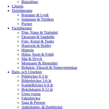
Bästsäljare
Lågpris
Skönlitteratur
Romaner & Lyrik
Spänning & Thrillers
Pocket
Facklitteratur
Djur, Natur & Trädgård
Ekonomi & Samhälle
Foto, Konst & Teater
Hantverk & Hobby
Historia
Hälsa, Sport & Fritid
Mat & Dryck
Memoarer & Biografier
Religion, Filosofi & Naturvetenskap
Barn- och Ungdom
Pekböcker 0-3 år
Bilderböcker 3-6 år
Kapitelböcker 6-9 år
Bokslukaren 9-12 år
Unga vuxna
Faktaböcker
Saga & Present
Anteckning- & Dagböcker