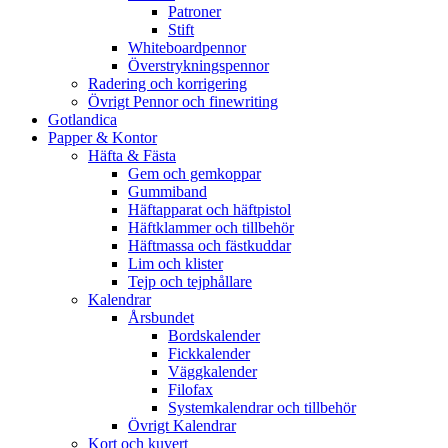
Patroner
Stift
Whiteboardpennor
Överstrykningspennor
Radering och korrigering
Övrigt Pennor och finewriting
Gotlandica
Papper & Kontor
Häfta & Fästa
Gem och gemkoppar
Gummiband
Häftapparat och häftpistol
Häftklammer och tillbehör
Häftmassa och fästkuddar
Lim och klister
Tejp och tejphållare
Kalendrar
Årsbundet
Bordskalender
Fickkalender
Väggkalender
Filofax
Systemkalendrar och tillbehör
Övrigt Kalendrar
Kort och kuvert