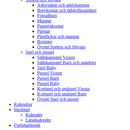
Arkivpärm och arkivkartong
Brevkorgar och tidskriftssamlare
Fotoalbum
Mappar
Papperskorgar
Pärmar
Plastfickor och mappar
Register
Övrigt Sortera och förvara
Spel och pussel
Sällskapsspel Vuxen
Sällskapsspel Barn och ungdom
Spel Baby
Pussel Vuxen
Pussel Barn
Pussel Baby
Kortspel och småspel Vuxna
Kortspel och småspel Barn
Övrigt Spel och pussel
Kalendrar
Skolstart
Kalender
Lärarkalender
Författarbesök