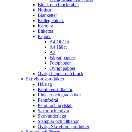
Block och blockkuber
Notisar
Blanketter
Kollegieblock
Kartong
Etiketter
Papper
A4 Ohålat
A4 Hålat
A3
Färgat papper
Fotopapper
Övrigt papper
Övrigt Papper och block
Skrivbordsprodukter
Hålslag
Konferenstillbehör
Linjaler och gradskivor
Pennfodral
Penn- och prylställ
Saxar och knivar
Skrivunderlägg
Stämplar och tillbehör
Övrigt Skrivbordsprodukter
Sortera och förvara