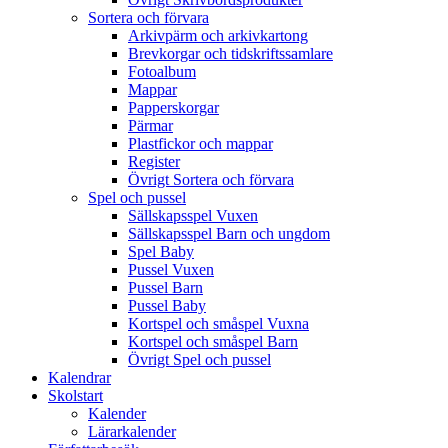
Sortera och förvara
Arkivpärm och arkivkartong
Brevkorgar och tidskriftssamlare
Fotoalbum
Mappar
Papperskorgar
Pärmar
Plastfickor och mappar
Register
Övrigt Sortera och förvara
Spel och pussel
Sällskapsspel Vuxen
Sällskapsspel Barn och ungdom
Spel Baby
Pussel Vuxen
Pussel Barn
Pussel Baby
Kortspel och småspel Vuxna
Kortspel och småspel Barn
Övrigt Spel och pussel
Kalendrar
Skolstart
Kalender
Lärarkalender