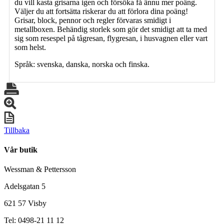
du vill kasta grisarna igen och försöka få ännu mer poäng.
Väljer du att fortsätta riskerar du att förlora dina poäng!
Grisar, block, pennor och regler förvaras smidigt i
metallboxen. Behändig storlek som gör det smidigt att ta med
sig som resespel på tågresan, flygresan, i husvagnen eller vart
som helst.
Språk: svenska, danska, norska och finska.
Tillbaka
Vår butik
Wessman & Pettersson
Adelsgatan 5
621 57 Visby
Tel: 0498-21 11 12