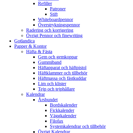
Refiller
Patroner
Stift
Whiteboardpennor
Överstrykningspennor
Radering och korrigering
Övrigt Pennor och finewriting
Gotlandica
Papper & Kontor
Häfta & Fästa
Gem och gemkoppar
Gummiband
Häftapparat och häftpistol
Häftklammer och tillbehör
Häftmassa och fästkuddar
Lim och klister
Tejp och tejphållare
Kalendrar
Årsbundet
Bordskalender
Fickkalender
Väggkalender
Filofax
Systemkalendrar och tillbehör
Övrigt Kalendrar