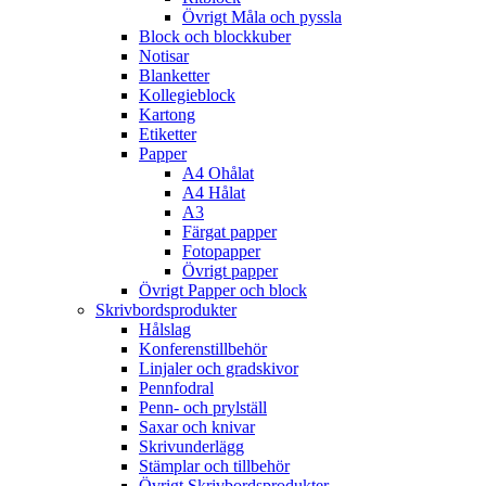
Övrigt Måla och pyssla
Block och blockkuber
Notisar
Blanketter
Kollegieblock
Kartong
Etiketter
Papper
A4 Ohålat
A4 Hålat
A3
Färgat papper
Fotopapper
Övrigt papper
Övrigt Papper och block
Skrivbordsprodukter
Hålslag
Konferenstillbehör
Linjaler och gradskivor
Pennfodral
Penn- och prylställ
Saxar och knivar
Skrivunderlägg
Stämplar och tillbehör
Övrigt Skrivbordsprodukter