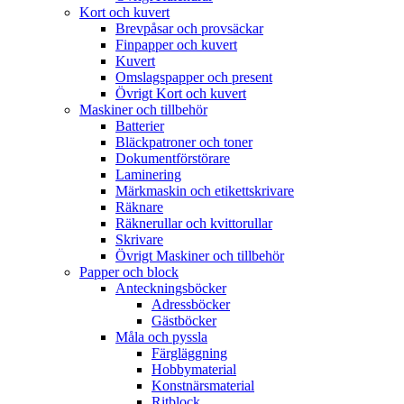
Kort och kuvert
Brevpåsar och provsäckar
Finpapper och kuvert
Kuvert
Omslagspapper och present
Övrigt Kort och kuvert
Maskiner och tillbehör
Batterier
Bläckpatroner och toner
Dokumentförstörare
Laminering
Märkmaskin och etikettskrivare
Räknare
Räknerullar och kvittorullar
Skrivare
Övrigt Maskiner och tillbehör
Papper och block
Anteckningsböcker
Adressböcker
Gästböcker
Måla och pyssla
Färgläggning
Hobbymaterial
Konstnärsmaterial
Ritblock