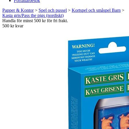
Författarbesök
Papper & Kontor
>
Spel och pussel
>
Kortspel och småspel Barn
>
Kasta gris/Pass the pigs (nordiskt)
Handla för minst 500 kr för fri frakt.
500 kr kvar