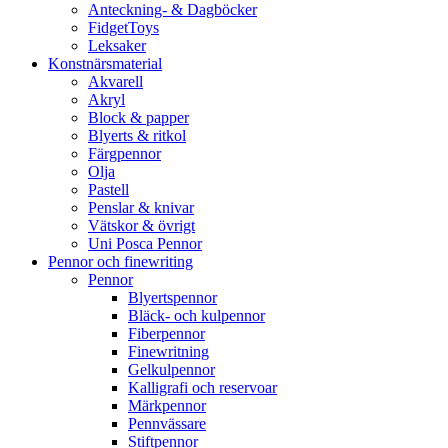
Anteckning- & Dagböcker
FidgetToys
Leksaker
Konstnärsmaterial
Akvarell
Akryl
Block & papper
Blyerts & ritkol
Färgpennor
Olja
Pastell
Penslar & knivar
Vätskor & övrigt
Uni Posca Pennor
Pennor och finewriting
Pennor
Blyertspennor
Bläck- och kulpennor
Fiberpennor
Finewritning
Gelkulpennor
Kalligrafi och reservoar
Märkpennor
Pennvässare
Stiftpennor