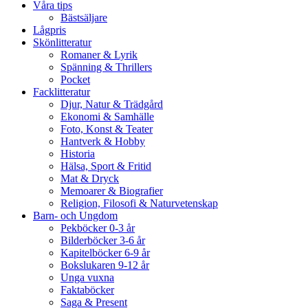
Våra tips
Bästsäljare
Lågpris
Skönlitteratur
Romaner & Lyrik
Spänning & Thrillers
Pocket
Facklitteratur
Djur, Natur & Trädgård
Ekonomi & Samhälle
Foto, Konst & Teater
Hantverk & Hobby
Historia
Hälsa, Sport & Fritid
Mat & Dryck
Memoarer & Biografier
Religion, Filosofi & Naturvetenskap
Barn- och Ungdom
Pekböcker 0-3 år
Bilderböcker 3-6 år
Kapitelböcker 6-9 år
Bokslukaren 9-12 år
Unga vuxna
Faktaböcker
Saga & Present