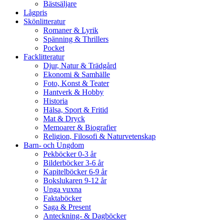
Bästsäljare
Lågpris
Skönlitteratur
Romaner & Lyrik
Spänning & Thrillers
Pocket
Facklitteratur
Djur, Natur & Trädgård
Ekonomi & Samhälle
Foto, Konst & Teater
Hantverk & Hobby
Historia
Hälsa, Sport & Fritid
Mat & Dryck
Memoarer & Biografier
Religion, Filosofi & Naturvetenskap
Barn- och Ungdom
Pekböcker 0-3 år
Bilderböcker 3-6 år
Kapitelböcker 6-9 år
Bokslukaren 9-12 år
Unga vuxna
Faktaböcker
Saga & Present
Anteckning- & Dagböcker