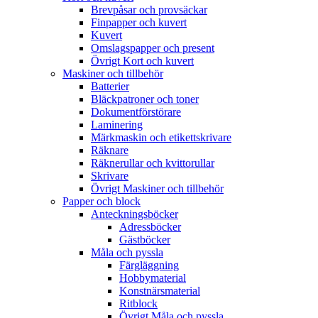
Brevpåsar och provsäckar
Finpapper och kuvert
Kuvert
Omslagspapper och present
Övrigt Kort och kuvert
Maskiner och tillbehör
Batterier
Bläckpatroner och toner
Dokumentförstörare
Laminering
Märkmaskin och etikettskrivare
Räknare
Räknerullar och kvittorullar
Skrivare
Övrigt Maskiner och tillbehör
Papper och block
Anteckningsböcker
Adressböcker
Gästböcker
Måla och pyssla
Färgläggning
Hobbymaterial
Konstnärsmaterial
Ritblock
Övrigt Måla och pyssla