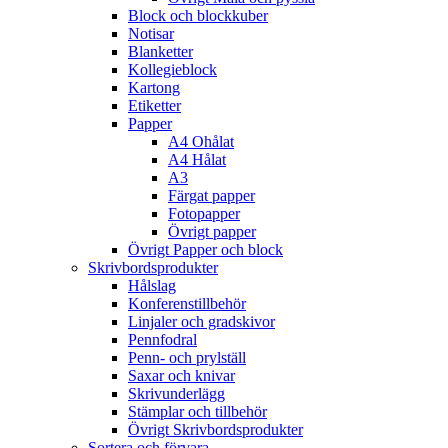
Block och blockkuber
Notisar
Blanketter
Kollegieblock
Kartong
Etiketter
Papper
A4 Ohålat
A4 Hålat
A3
Färgat papper
Fotopapper
Övrigt papper
Övrigt Papper och block
Skrivbordsprodukter
Hålslag
Konferenstillbehör
Linjaler och gradskivor
Pennfodral
Penn- och prylställ
Saxar och knivar
Skrivunderlägg
Stämplar och tillbehör
Övrigt Skrivbordsprodukter
Sortera och förvara