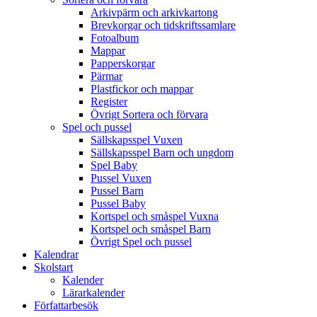
Arkivpärm och arkivkartong
Brevkorgar och tidskriftssamlare
Fotoalbum
Mappar
Papperskorgar
Pärmar
Plastfickor och mappar
Register
Övrigt Sortera och förvara
Spel och pussel
Sällskapsspel Vuxen
Sällskapsspel Barn och ungdom
Spel Baby
Pussel Vuxen
Pussel Barn
Pussel Baby
Kortspel och småspel Vuxna
Kortspel och småspel Barn
Övrigt Spel och pussel
Kalendrar
Skolstart
Kalender
Lärarkalender
Författarbesök