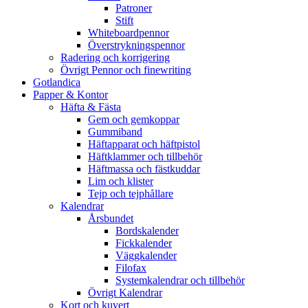
Patroner
Stift
Whiteboardpennor
Överstrykningspennor
Radering och korrigering
Övrigt Pennor och finewriting
Gotlandica
Papper & Kontor
Häfta & Fästa
Gem och gemkoppar
Gummiband
Häftapparat och häftpistol
Häftklammer och tillbehör
Häftmassa och fästkuddar
Lim och klister
Tejp och tejphållare
Kalendrar
Årsbundet
Bordskalender
Fickkalender
Väggkalender
Filofax
Systemkalendrar och tillbehör
Övrigt Kalendrar
Kort och kuvert