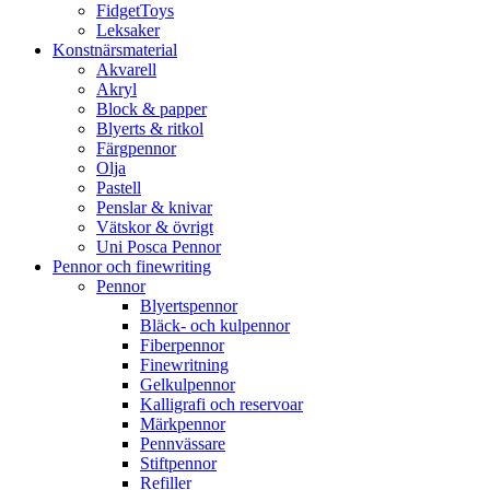
FidgetToys
Leksaker
Konstnärsmaterial
Akvarell
Akryl
Block & papper
Blyerts & ritkol
Färgpennor
Olja
Pastell
Penslar & knivar
Vätskor & övrigt
Uni Posca Pennor
Pennor och finewriting
Pennor
Blyertspennor
Bläck- och kulpennor
Fiberpennor
Finewritning
Gelkulpennor
Kalligrafi och reservoar
Märkpennor
Pennvässare
Stiftpennor
Refiller