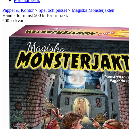
Författarbesök
Papper & Kontor
>
Spel och pussel
>
Magiska Monsterjakten
Handla för minst 500 kr för fri frakt.
500 kr kvar