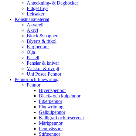
Anteckning- & Dagböcker
FidgetToys
Leksaker
Konstnärsmaterial
Akvarell
Akryl
Block & papper
Blyerts & ritkol
Färgpennor
Olja
Pastell
Penslar & knivar
Vätskor & övrigt
Uni Posca Pennor
Pennor och finewriting
Pennor
Blyertspennor
Bläck- och kulpennor
Fiberpennor
Finewritning
Gelkulpennor
Kalligrafi och reservoar
Märkpennor
Pennvässare
Stiftpennor