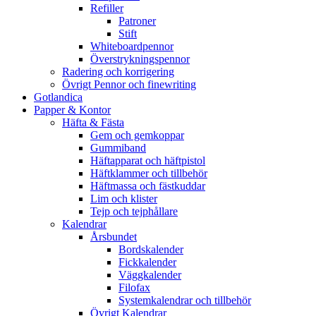
Refiller
Patroner
Stift
Whiteboardpennor
Överstrykningspennor
Radering och korrigering
Övrigt Pennor och finewriting
Gotlandica
Papper & Kontor
Häfta & Fästa
Gem och gemkoppar
Gummiband
Häftapparat och häftpistol
Häftklammer och tillbehör
Häftmassa och fästkuddar
Lim och klister
Tejp och tejphållare
Kalendrar
Årsbundet
Bordskalender
Fickkalender
Väggkalender
Filofax
Systemkalendrar och tillbehör
Övrigt Kalendrar