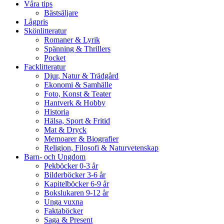
Våra tips
Bästsäljare
Lågpris
Skönlitteratur
Romaner & Lyrik
Spänning & Thrillers
Pocket
Facklitteratur
Djur, Natur & Trädgård
Ekonomi & Samhälle
Foto, Konst & Teater
Hantverk & Hobby
Historia
Hälsa, Sport & Fritid
Mat & Dryck
Memoarer & Biografier
Religion, Filosofi & Naturvetenskap
Barn- och Ungdom
Pekböcker 0-3 år
Bilderböcker 3-6 år
Kapitelböcker 6-9 år
Bokslukaren 9-12 år
Unga vuxna
Faktaböcker
Saga & Present