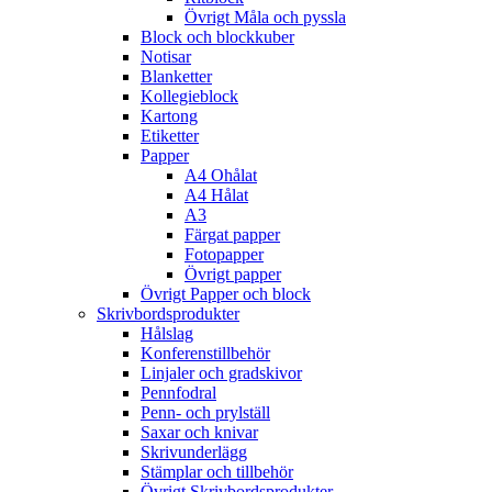
Övrigt Måla och pyssla
Block och blockkuber
Notisar
Blanketter
Kollegieblock
Kartong
Etiketter
Papper
A4 Ohålat
A4 Hålat
A3
Färgat papper
Fotopapper
Övrigt papper
Övrigt Papper och block
Skrivbordsprodukter
Hålslag
Konferenstillbehör
Linjaler och gradskivor
Pennfodral
Penn- och prylställ
Saxar och knivar
Skrivunderlägg
Stämplar och tillbehör
Övrigt Skrivbordsprodukter