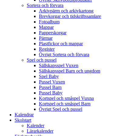
Sortera och förvara
Arkivpärm och arkivkartong
Brevkorgar och tidskriftssamlare
Fotoalbum
Mappar
Papperskorgar
Pärmar
Plastfickor och mappar
Register
Övrigt Sortera och förvara
Spel och pussel
Sällskapsspel Vuxen
Sällskapsspel Barn och ungdom
Spel Baby
Pussel Vuxen
Pussel Barn
Pussel Baby
Kortspel och småspel Vuxna
Kortspel och småspel Barn
Övrigt Spel och pussel
Kalendrar
Skolstart
Kalender
Lärarkalender