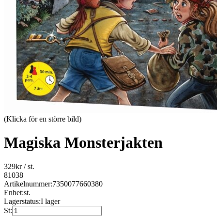
(Klicka för en större bild)
Magiska Monsterjakten
329
kr
/ st.
81038
Artikelnummer:
7350077660380
Enhet:
st.
Lagerstatus:
I lager
St: