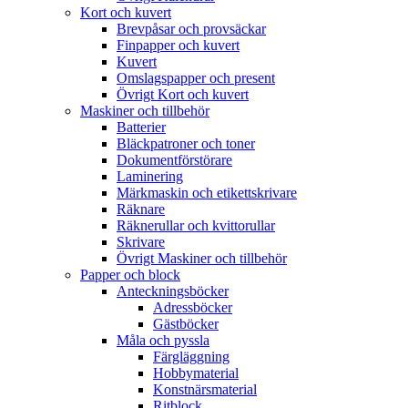
Kort och kuvert
Brevpåsar och provsäckar
Finpapper och kuvert
Kuvert
Omslagspapper och present
Övrigt Kort och kuvert
Maskiner och tillbehör
Batterier
Bläckpatroner och toner
Dokumentförstörare
Laminering
Märkmaskin och etikettskrivare
Räknare
Räknerullar och kvittorullar
Skrivare
Övrigt Maskiner och tillbehör
Papper och block
Anteckningsböcker
Adressböcker
Gästböcker
Måla och pyssla
Färgläggning
Hobbymaterial
Konstnärsmaterial
Ritblock