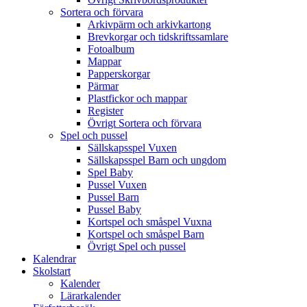
Sortera och förvara
Arkivpärm och arkivkartong
Brevkorgar och tidskriftssamlare
Fotoalbum
Mappar
Papperskorgar
Pärmar
Plastfickor och mappar
Register
Övrigt Sortera och förvara
Spel och pussel
Sällskapsspel Vuxen
Sällskapsspel Barn och ungdom
Spel Baby
Pussel Vuxen
Pussel Barn
Pussel Baby
Kortspel och småspel Vuxna
Kortspel och småspel Barn
Övrigt Spel och pussel
Kalendrar
Skolstart
Kalender
Lärarkalender