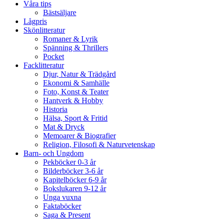
Våra tips
Bästsäljare
Lågpris
Skönlitteratur
Romaner & Lyrik
Spänning & Thrillers
Pocket
Facklitteratur
Djur, Natur & Trädgård
Ekonomi & Samhälle
Foto, Konst & Teater
Hantverk & Hobby
Historia
Hälsa, Sport & Fritid
Mat & Dryck
Memoarer & Biografier
Religion, Filosofi & Naturvetenskap
Barn- och Ungdom
Pekböcker 0-3 år
Bilderböcker 3-6 år
Kapitelböcker 6-9 år
Bokslukaren 9-12 år
Unga vuxna
Faktaböcker
Saga & Present