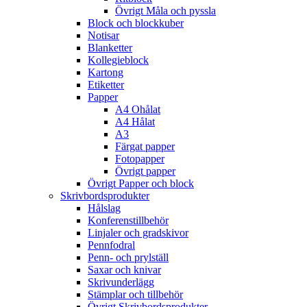
Övrigt Måla och pyssla
Block och blockkuber
Notisar
Blanketter
Kollegieblock
Kartong
Etiketter
Papper
A4 Ohålat
A4 Hålat
A3
Färgat papper
Fotopapper
Övrigt papper
Övrigt Papper och block
Skrivbordsprodukter
Hålslag
Konferenstillbehör
Linjaler och gradskivor
Pennfodral
Penn- och prylställ
Saxar och knivar
Skrivunderlägg
Stämplar och tillbehör
Övrigt Skrivbordsprodukter