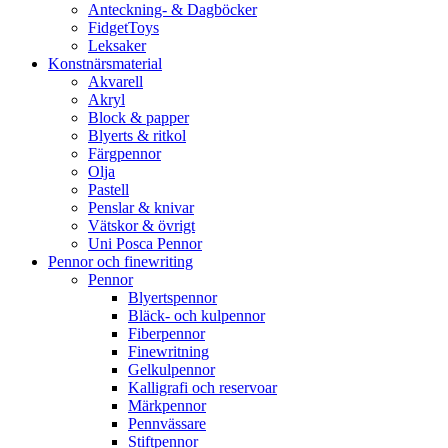
Anteckning- & Dagböcker
FidgetToys
Leksaker
Konstnärsmaterial
Akvarell
Akryl
Block & papper
Blyerts & ritkol
Färgpennor
Olja
Pastell
Penslar & knivar
Vätskor & övrigt
Uni Posca Pennor
Pennor och finewriting
Pennor
Blyertspennor
Bläck- och kulpennor
Fiberpennor
Finewritning
Gelkulpennor
Kalligrafi och reservoar
Märkpennor
Pennvässare
Stiftpennor