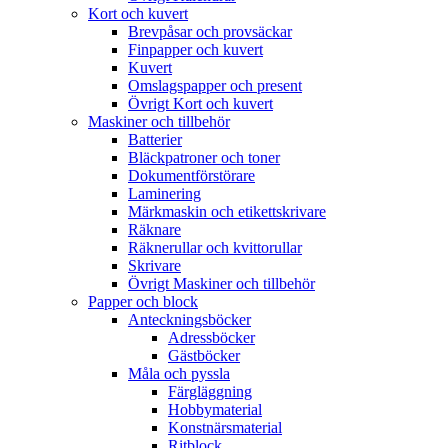
Kort och kuvert
Brevpåsar och provsäckar
Finpapper och kuvert
Kuvert
Omslagspapper och present
Övrigt Kort och kuvert
Maskiner och tillbehör
Batterier
Bläckpatroner och toner
Dokumentförstörare
Laminering
Märkmaskin och etikettskrivare
Räknare
Räknerullar och kvittorullar
Skrivare
Övrigt Maskiner och tillbehör
Papper och block
Anteckningsböcker
Adressböcker
Gästböcker
Måla och pyssla
Färgläggning
Hobbymaterial
Konstnärsmaterial
Ritblock