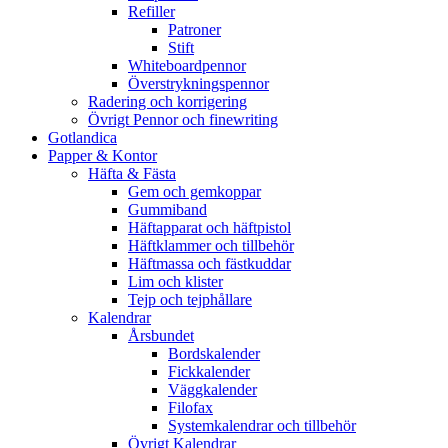
Refiller
Patroner
Stift
Whiteboardpennor
Överstrykningspennor
Radering och korrigering
Övrigt Pennor och finewriting
Gotlandica
Papper & Kontor
Häfta & Fästa
Gem och gemkoppar
Gummiband
Häftapparat och häftpistol
Häftklammer och tillbehör
Häftmassa och fästkuddar
Lim och klister
Tejp och tejphållare
Kalendrar
Årsbundet
Bordskalender
Fickkalender
Väggkalender
Filofax
Systemkalendrar och tillbehör
Övrigt Kalendrar