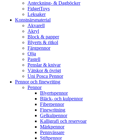
Anteckning- & Dagböcker
FidgetToys
Leksaker
Konstnärsmaterial
Akvarell
Akryl
Block & papper
Blyerts & ritkol
Färgpennor
Olja
Pastell
Penslar & knivar
Vätskor & övrigt
Uni Posca Pennor
Pennor och finewriting
Pennor
Blyertspennor
Bläck- och kulpennor
Fiberpennor
Finewritning
Gelkulpennor
Kalligrafi och reservoar
Märkpennor
Pennvässare
Stiftpennor