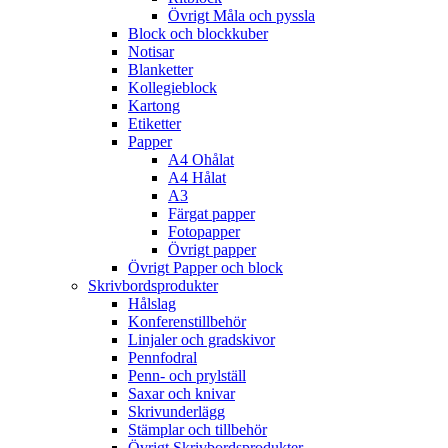
Övrigt Måla och pyssla
Block och blockkuber
Notisar
Blanketter
Kollegieblock
Kartong
Etiketter
Papper
A4 Ohålat
A4 Hålat
A3
Färgat papper
Fotopapper
Övrigt papper
Övrigt Papper och block
Skrivbordsprodukter
Hålslag
Konferenstillbehör
Linjaler och gradskivor
Pennfodral
Penn- och prylställ
Saxar och knivar
Skrivunderlägg
Stämplar och tillbehör
Övrigt Skrivbordsprodukter