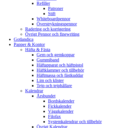
Refiller
Patroner
Stift
Whiteboardpennor
Överstrykningspennor
Radering och korrigering
Övrigt Pennor och finewriting
Gotlandica
Papper & Kontor
Häfta & Fästa
Gem och gemkoppar
Gummiband
Häftapparat och häftpistol
Häftklammer och tillbehör
Häftmassa och fästkuddar
Lim och klister
Tejp och tejphållare
Kalendrar
Årsbundet
Bordskalender
Fickkalender
Väggkalender
Filofax
Systemkalendrar och tillbehör
Övrigt Kalendrar