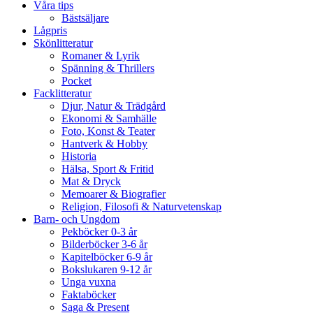
Våra tips
Bästsäljare
Lågpris
Skönlitteratur
Romaner & Lyrik
Spänning & Thrillers
Pocket
Facklitteratur
Djur, Natur & Trädgård
Ekonomi & Samhälle
Foto, Konst & Teater
Hantverk & Hobby
Historia
Hälsa, Sport & Fritid
Mat & Dryck
Memoarer & Biografier
Religion, Filosofi & Naturvetenskap
Barn- och Ungdom
Pekböcker 0-3 år
Bilderböcker 3-6 år
Kapitelböcker 6-9 år
Bokslukaren 9-12 år
Unga vuxna
Faktaböcker
Saga & Present