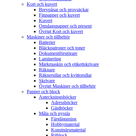
Kort och kuvert
Brevpåsar och provsäckar
Finpapper och kuvert
Kuvert
Omslagspapper och present
Övrigt Kort och kuvert
Maskiner och tillbehör
Batterier
Bläckpatroner och toner
Dokumentförstörare
Laminering
Märkmaskin och etikettskrivare
Räknare
Räknerullar och kvittorullar
Skrivare
Övrigt Maskiner och tillbehör
Papper och block
Anteckningsböcker
Adressböcker
Gästböcker
Måla och pyssla
Färgläggning
Hobbymaterial
Konstnärsmaterial
Ritblock