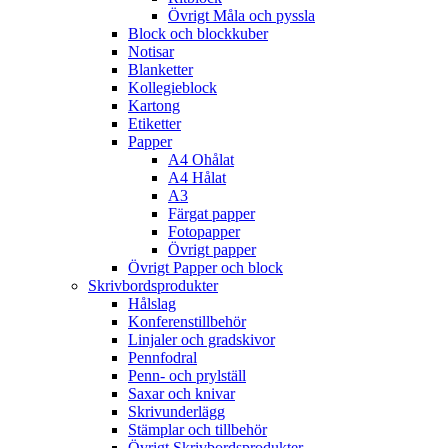
Övrigt Måla och pyssla
Block och blockkuber
Notisar
Blanketter
Kollegieblock
Kartong
Etiketter
Papper
A4 Ohålat
A4 Hålat
A3
Färgat papper
Fotopapper
Övrigt papper
Övrigt Papper och block
Skrivbordsprodukter
Hålslag
Konferenstillbehör
Linjaler och gradskivor
Pennfodral
Penn- och prylställ
Saxar och knivar
Skrivunderlägg
Stämplar och tillbehör
Övrigt Skrivbordsprodukter