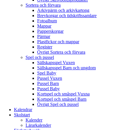
Sortera och förvara
Arkivpärm och arkivkartong
Brevkorgar och tidskriftssamlare
Fotoalbum
Mappar
Papperskorgar
Pärmar
Plastfickor och mappar
Register
Övrigt Sortera och förvara
Spel och pussel
Sällskapsspel Vuxen
Sällskapsspel Barn och ungdom
Spel Baby
Pussel Vuxen
Pussel Barn
Pussel Baby
Kortspel och småspel Vuxna
Kortspel och småspel Barn
Övrigt Spel och pussel
Kalendrar
Skolstart
Kalender
Lärarkalender