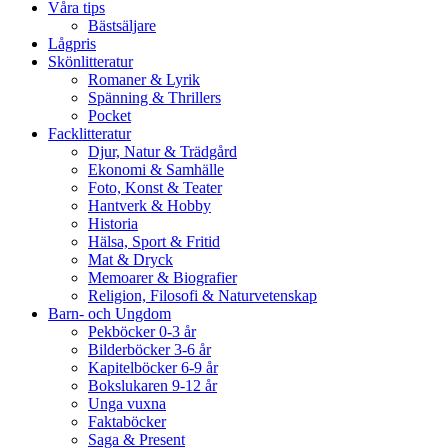
Våra tips
Bästsäljare
Lågpris
Skönlitteratur
Romaner & Lyrik
Spänning & Thrillers
Pocket
Facklitteratur
Djur, Natur & Trädgård
Ekonomi & Samhälle
Foto, Konst & Teater
Hantverk & Hobby
Historia
Hälsa, Sport & Fritid
Mat & Dryck
Memoarer & Biografier
Religion, Filosofi & Naturvetenskap
Barn- och Ungdom
Pekböcker 0-3 år
Bilderböcker 3-6 år
Kapitelböcker 6-9 år
Bokslukaren 9-12 år
Unga vuxna
Faktaböcker
Saga & Present