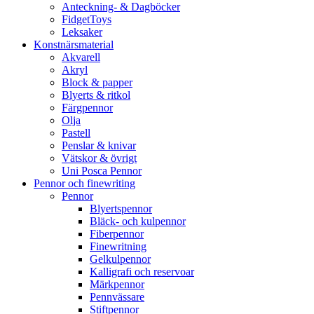
Anteckning- & Dagböcker
FidgetToys
Leksaker
Konstnärsmaterial
Akvarell
Akryl
Block & papper
Blyerts & ritkol
Färgpennor
Olja
Pastell
Penslar & knivar
Vätskor & övrigt
Uni Posca Pennor
Pennor och finewriting
Pennor
Blyertspennor
Bläck- och kulpennor
Fiberpennor
Finewritning
Gelkulpennor
Kalligrafi och reservoar
Märkpennor
Pennvässare
Stiftpennor