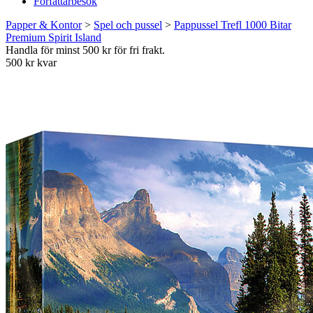
Författarbesök
Papper & Kontor
>
Spel och pussel
>
Pappussel Trefl 1000 Bitar
Premium Spirit Island
Handla för minst 500 kr för fri frakt.
500 kr kvar