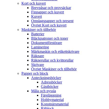
Kort och kuvert
Brevpåsar och provsäckar
Finpapper och kuvert
Kuvert
Omslagspapper och present
Övrigt Kort och kuvert
Maskiner och tillbehör
Batterier
Bläckpatroner och toner
Dokumentförstörare
Laminering
Märkmaskin och etikettskrivare
Räknare
Räknerullar och kvittorullar
Skrivare
Övrigt Maskiner och tillbehör
Papper och block
Anteckningsböcker
Adressböcker
Gästböcker
Måla och pyssla
Färgläggning
Hobbymaterial
Konstnärsmaterial
Ritblock