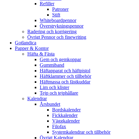
Refiller
Patroner
Stift
Whiteboardpennor
Överstrykningspennor
Radering och korrigering
Övrigt Pennor och finewriting
Gotlandica
Papper & Kontor
Häfta & Fästa
Gem och gemkoppar
Gummiband
Häftapparat och häftpistol
Häftklammer och tillbehör
Häftmassa och fästkuddar
Lim och klister
Tejp och tejphållare
Kalendrar
Årsbundet
Bordskalender
Fickkalender
Väggkalender
Filofax
Systemkalendrar och tillbehör
Övrigt Kalendrar