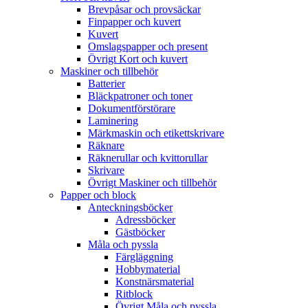
Brevpåsar och provsäckar
Finpapper och kuvert
Kuvert
Omslagspapper och present
Övrigt Kort och kuvert
Maskiner och tillbehör
Batterier
Bläckpatroner och toner
Dokumentförstörare
Laminering
Märkmaskin och etikettskrivare
Räknare
Räknerullar och kvittorullar
Skrivare
Övrigt Maskiner och tillbehör
Papper och block
Anteckningsböcker
Adressböcker
Gästböcker
Måla och pyssla
Färgläggning
Hobbymaterial
Konstnärsmaterial
Ritblock
Övrigt Måla och pyssla