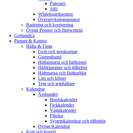
Patroner
Stift
Whiteboardpennor
Överstrykningspennor
Radering och korrigering
Övrigt Pennor och finewriting
Gotlandica
Papper & Kontor
Häfta & Fästa
Gem och gemkoppar
Gummiband
Häftapparat och häftpistol
Häftklammer och tillbehör
Häftmassa och fästkuddar
Lim och klister
Tejp och tejphållare
Kalendrar
Årsbundet
Bordskalender
Fickkalender
Väggkalender
Filofax
Systemkalendrar och tillbehör
Övrigt Kalendrar
Kort och kuvert