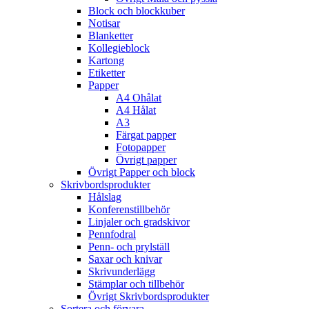
Block och blockkuber
Notisar
Blanketter
Kollegieblock
Kartong
Etiketter
Papper
A4 Ohålat
A4 Hålat
A3
Färgat papper
Fotopapper
Övrigt papper
Övrigt Papper och block
Skrivbordsprodukter
Hålslag
Konferenstillbehör
Linjaler och gradskivor
Pennfodral
Penn- och prylställ
Saxar och knivar
Skrivunderlägg
Stämplar och tillbehör
Övrigt Skrivbordsprodukter
Sortera och förvara