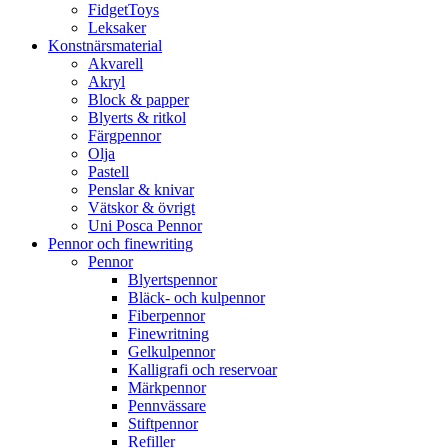
FidgetToys
Leksaker
Konstnärsmaterial
Akvarell
Akryl
Block & papper
Blyerts & ritkol
Färgpennor
Olja
Pastell
Penslar & knivar
Vätskor & övrigt
Uni Posca Pennor
Pennor och finewriting
Pennor
Blyertspennor
Bläck- och kulpennor
Fiberpennor
Finewritning
Gelkulpennor
Kalligrafi och reservoar
Märkpennor
Pennvässare
Stiftpennor
Refiller