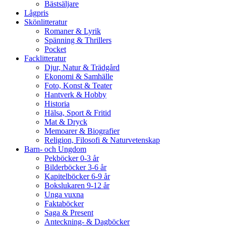
Bästsäljare
Lågpris
Skönlitteratur
Romaner & Lyrik
Spänning & Thrillers
Pocket
Facklitteratur
Djur, Natur & Trädgård
Ekonomi & Samhälle
Foto, Konst & Teater
Hantverk & Hobby
Historia
Hälsa, Sport & Fritid
Mat & Dryck
Memoarer & Biografier
Religion, Filosofi & Naturvetenskap
Barn- och Ungdom
Pekböcker 0-3 år
Bilderböcker 3-6 år
Kapitelböcker 6-9 år
Bokslukaren 9-12 år
Unga vuxna
Faktaböcker
Saga & Present
Anteckning- & Dagböcker