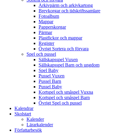
Arkivpärm och arkivkartong
Brevkorgar och tidskriftssamlare
Fotoalbum
Mappar
Papperskorgar
Pärmar
Plastfickor och mappar
Register
Övrigt Sortera och förvara
Spel och pussel
Sällskapsspel Vuxen
Sällskapsspel Barn och ungdom
Spel Baby
Pussel Vuxen
Pussel Barn
Pussel Baby
Kortspel och småspel Vuxna
Kortspel och småspel Barn
Övrigt Spel och pussel
Kalendrar
Skolstart
Kalender
Lärarkalender
Författarbesök