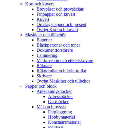
Kort och kuvert
Brevpåsar och provsäckar
Finpapper och kuvert
Kuvert
Omslagspapper och present
Övrigt Kort och kuvert
Maskiner och tillbehör
Batterier
Bläckpatroner och toner
Dokumentförstörare
Laminering
Märkmaskin och etikettskrivare
Räknare
Räknerullar och kvittorullar
Skrivare
Övrigt Maskiner och tillbehör
Papper och block
Anteckningsböcker
Adressböcker
Gästböcker
Måla och pyssla
Färgläggning
Hobbymaterial
Konstnärsmaterial
Ritblock