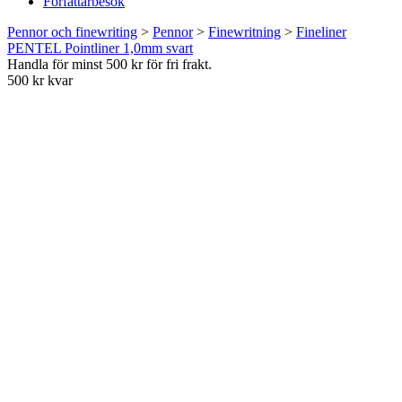
Författarbesök
Pennor och finewriting
>
Pennor
>
Finewritning
>
Fineliner
PENTEL Pointliner 1,0mm svart
Handla för minst 500 kr för fri frakt.
500 kr kvar