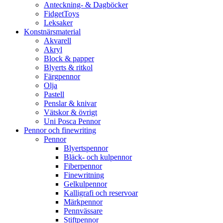
Anteckning- & Dagböcker
FidgetToys
Leksaker
Konstnärsmaterial
Akvarell
Akryl
Block & papper
Blyerts & ritkol
Färgpennor
Olja
Pastell
Penslar & knivar
Vätskor & övrigt
Uni Posca Pennor
Pennor och finewriting
Pennor
Blyertspennor
Bläck- och kulpennor
Fiberpennor
Finewritning
Gelkulpennor
Kalligrafi och reservoar
Märkpennor
Pennvässare
Stiftpennor