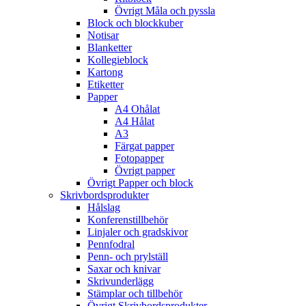
Övrigt Måla och pyssla
Block och blockkuber
Notisar
Blanketter
Kollegieblock
Kartong
Etiketter
Papper
A4 Ohålat
A4 Hålat
A3
Färgat papper
Fotopapper
Övrigt papper
Övrigt Papper och block
Skrivbordsprodukter
Hålslag
Konferenstillbehör
Linjaler och gradskivor
Pennfodral
Penn- och prylställ
Saxar och knivar
Skrivunderlägg
Stämplar och tillbehör
Övrigt Skrivbordsprodukter