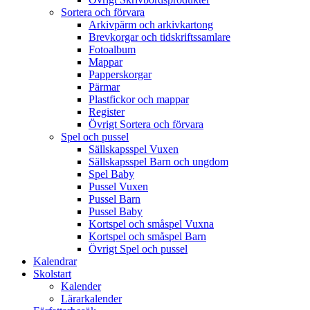
Sortera och förvara
Arkivpärm och arkivkartong
Brevkorgar och tidskriftssamlare
Fotoalbum
Mappar
Papperskorgar
Pärmar
Plastfickor och mappar
Register
Övrigt Sortera och förvara
Spel och pussel
Sällskapsspel Vuxen
Sällskapsspel Barn och ungdom
Spel Baby
Pussel Vuxen
Pussel Barn
Pussel Baby
Kortspel och småspel Vuxna
Kortspel och småspel Barn
Övrigt Spel och pussel
Kalendrar
Skolstart
Kalender
Lärarkalender