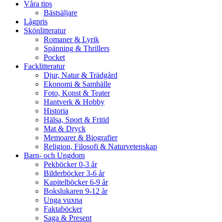
Våra tips
Bästsäljare
Lågpris
Skönlitteratur
Romaner & Lyrik
Spänning & Thrillers
Pocket
Facklitteratur
Djur, Natur & Trädgård
Ekonomi & Samhälle
Foto, Konst & Teater
Hantverk & Hobby
Historia
Hälsa, Sport & Fritid
Mat & Dryck
Memoarer & Biografier
Religion, Filosofi & Naturvetenskap
Barn- och Ungdom
Pekböcker 0-3 år
Bilderböcker 3-6 år
Kapitelböcker 6-9 år
Bokslukaren 9-12 år
Unga vuxna
Faktaböcker
Saga & Present