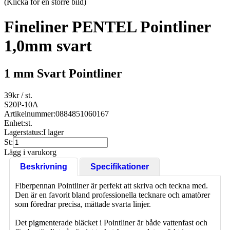
(Klicka för en större bild)
Fineliner PENTEL Pointliner
1,0mm svart
1 mm Svart Pointliner
39
kr
/ st.
S20P-10A
Artikelnummer:
0884851060167
Enhet:
st.
Lagerstatus:
I lager
St:
Lägg i varukorg
Beskrivning
Specifikationer
Fiberpennan Pointliner är perfekt att skriva och teckna med.
Den är en favorit bland professionella tecknare och amatörer
som föredrar precisa, mättade svarta linjer.
Det pigmenterade bläcket i Pointliner är både vattenfast och