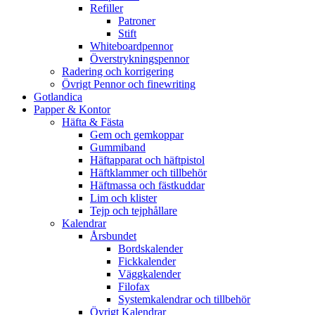
Refiller
Patroner
Stift
Whiteboardpennor
Överstrykningspennor
Radering och korrigering
Övrigt Pennor och finewriting
Gotlandica
Papper & Kontor
Häfta & Fästa
Gem och gemkoppar
Gummiband
Häftapparat och häftpistol
Häftklammer och tillbehör
Häftmassa och fästkuddar
Lim och klister
Tejp och tejphållare
Kalendrar
Årsbundet
Bordskalender
Fickkalender
Väggkalender
Filofax
Systemkalendrar och tillbehör
Övrigt Kalendrar