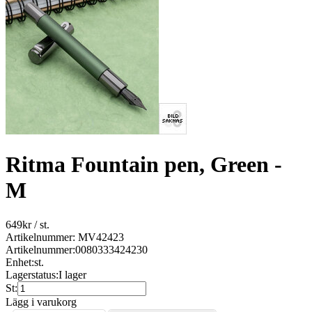
Ritma Fountain pen, Green -
M
649
kr
/ st.
Artikelnummer: MV42423
Artikelnummer:
0080333424230
Enhet:
st.
Lagerstatus:
I lager
St:
Lägg i varukorg