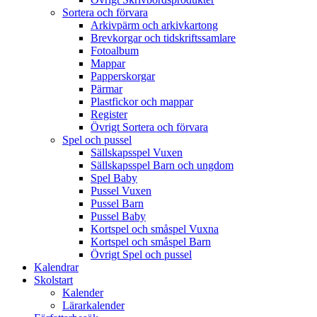
Sortera och förvara
Arkivpärm och arkivkartong
Brevkorgar och tidskriftssamlare
Fotoalbum
Mappar
Papperskorgar
Pärmar
Plastfickor och mappar
Register
Övrigt Sortera och förvara
Spel och pussel
Sällskapsspel Vuxen
Sällskapsspel Barn och ungdom
Spel Baby
Pussel Vuxen
Pussel Barn
Pussel Baby
Kortspel och småspel Vuxna
Kortspel och småspel Barn
Övrigt Spel och pussel
Kalendrar
Skolstart
Kalender
Lärarkalender