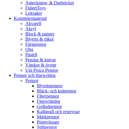
Anteckning- & Dagböcker
FidgetToys
Leksaker
Konstnärsmaterial
Akvarell
Akryl
Block & papper
Blyerts & ritkol
Färgpennor
Olja
Pastell
Penslar & knivar
Vätskor & övrigt
Uni Posca Pennor
Pennor och finewriting
Pennor
Blyertspennor
Bläck- och kulpennor
Fiberpennor
Finewritning
Gelkulpennor
Kalligrafi och reservoar
Märkpennor
Pennvässare
Stiftpennor