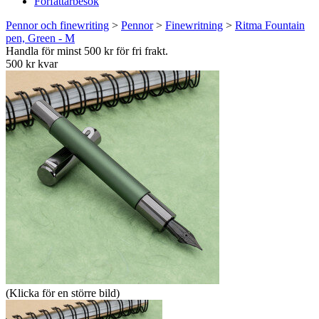
Författarbesök
Pennor och finewriting
>
Pennor
>
Finewritning
>
Ritma Fountain
pen, Green - M
Handla för minst 500 kr för fri frakt.
500 kr kvar
(Klicka för en större bild)