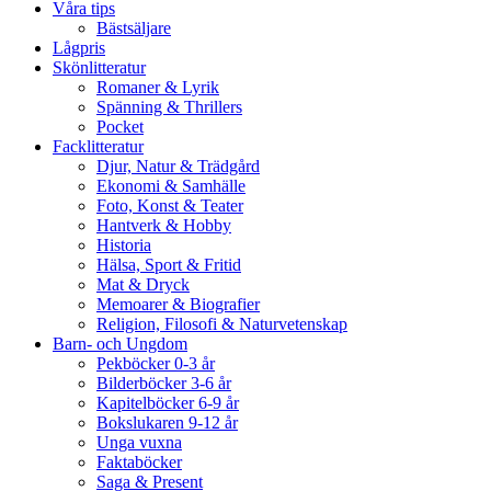
Våra tips
Bästsäljare
Lågpris
Skönlitteratur
Romaner & Lyrik
Spänning & Thrillers
Pocket
Facklitteratur
Djur, Natur & Trädgård
Ekonomi & Samhälle
Foto, Konst & Teater
Hantverk & Hobby
Historia
Hälsa, Sport & Fritid
Mat & Dryck
Memoarer & Biografier
Religion, Filosofi & Naturvetenskap
Barn- och Ungdom
Pekböcker 0-3 år
Bilderböcker 3-6 år
Kapitelböcker 6-9 år
Bokslukaren 9-12 år
Unga vuxna
Faktaböcker
Saga & Present