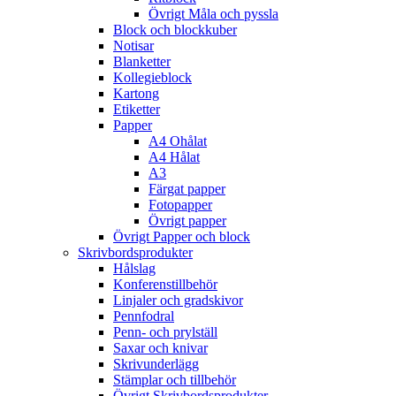
Övrigt Måla och pyssla
Block och blockkuber
Notisar
Blanketter
Kollegieblock
Kartong
Etiketter
Papper
A4 Ohålat
A4 Hålat
A3
Färgat papper
Fotopapper
Övrigt papper
Övrigt Papper och block
Skrivbordsprodukter
Hålslag
Konferenstillbehör
Linjaler och gradskivor
Pennfodral
Penn- och prylställ
Saxar och knivar
Skrivunderlägg
Stämplar och tillbehör
Övrigt Skrivbordsprodukter