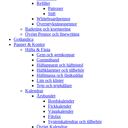
Refiller
Patroner
Stift
Whiteboardpennor
Överstrykningspennor
Radering och korrigering
Övrigt Pennor och finewriting
Gotlandica
Papper & Kontor
Häfta & Fästa
Gem och gemkoppar
Gummiband
Häftapparat och häftpistol
Häftklammer och tillbehör
Häftmassa och fästkuddar
Lim och klister
Tejp och tejphållare
Kalendrar
Årsbundet
Bordskalender
Fickkalender
Väggkalender
Filofax
Systemkalendrar och tillbehör
Övrigt Kalendrar