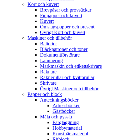
Kort och kuvert
Brevpåsar och provsäckar
Finpapper och kuvert
Kuvert
Omslagspapper och present
Övrigt Kort och kuvert
Maskiner och tillbehör
Batterier
Bläckpatroner och toner
Dokumentförstörare
Laminering
Märkmaskin och etikettskrivare
Räknare
Räknerullar och kvittorullar
Skrivare
Övrigt Maskiner och tillbehör
Papper och block
Anteckningsböcker
Adressböcker
Gästböcker
Måla och pyssla
Färgläggning
Hobbymaterial
Konstnärsmaterial
Ritblock