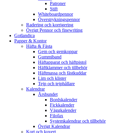
Patroner
Stift
Whiteboardpennor
Överstrykningspennor
Radering och korrigering
Övrigt Pennor och finewriting
Gotlandica
Papper & Kontor
Häfta & Fästa
Gem och gemkoppar
Gummiband
Häftapparat och häftpistol
Häftklammer och tillbehör
Häftmassa och fästkuddar
Lim och klister
Tejp och tejphållare
Kalendrar
Årsbundet
Bordskalender
Fickkalender
Väggkalender
Filofax
Systemkalendrar och tillbehör
Övrigt Kalendrar
Kort och kuvert