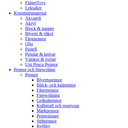
FidgetToys
Leksaker
Konstnärsmaterial
Akvarell
Akryl
Block & papper
Blyerts & ritkol
Färgpennor
Olja
Pastell
Penslar & knivar
Vätskor & övrigt
Uni Posca Pennor
Pennor och finewriting
Pennor
Blyertspennor
Bläck- och kulpennor
Fiberpennor
Finewritning
Gelkulpennor
Kalligrafi och reservoar
Märkpennor
Pennvässare
Stiftpennor
Refiller