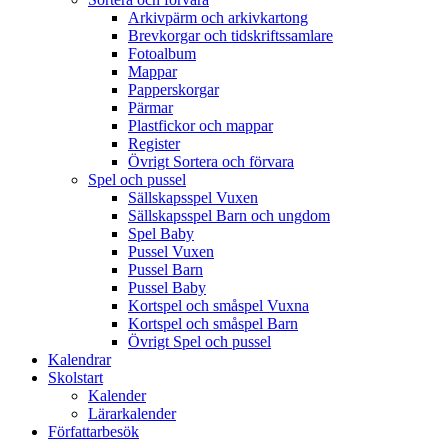
Arkivpärm och arkivkartong
Brevkorgar och tidskriftssamlare
Fotoalbum
Mappar
Papperskorgar
Pärmar
Plastfickor och mappar
Register
Övrigt Sortera och förvara
Spel och pussel
Sällskapsspel Vuxen
Sällskapsspel Barn och ungdom
Spel Baby
Pussel Vuxen
Pussel Barn
Pussel Baby
Kortspel och småspel Vuxna
Kortspel och småspel Barn
Övrigt Spel och pussel
Kalendrar
Skolstart
Kalender
Lärarkalender
Författarbesök