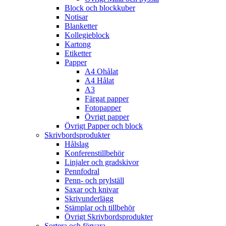
Block och blockkuber
Notisar
Blanketter
Kollegieblock
Kartong
Etiketter
Papper
A4 Ohålat
A4 Hålat
A3
Färgat papper
Fotopapper
Övrigt papper
Övrigt Papper och block
Skrivbordsprodukter
Hålslag
Konferenstillbehör
Linjaler och gradskivor
Pennfodral
Penn- och prylställ
Saxar och knivar
Skrivunderlägg
Stämplar och tillbehör
Övrigt Skrivbordsprodukter
Sortera och förvara