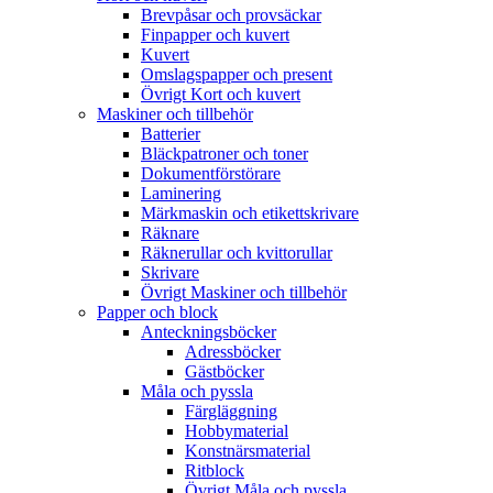
Brevpåsar och provsäckar
Finpapper och kuvert
Kuvert
Omslagspapper och present
Övrigt Kort och kuvert
Maskiner och tillbehör
Batterier
Bläckpatroner och toner
Dokumentförstörare
Laminering
Märkmaskin och etikettskrivare
Räknare
Räknerullar och kvittorullar
Skrivare
Övrigt Maskiner och tillbehör
Papper och block
Anteckningsböcker
Adressböcker
Gästböcker
Måla och pyssla
Färgläggning
Hobbymaterial
Konstnärsmaterial
Ritblock
Övrigt Måla och pyssla