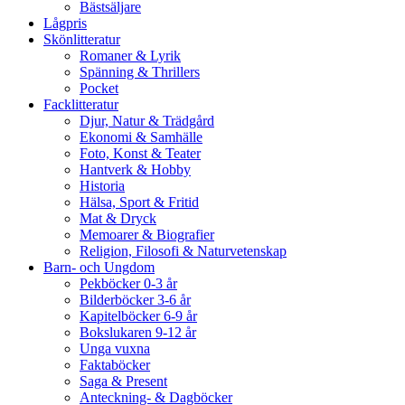
Bästsäljare
Lågpris
Skönlitteratur
Romaner & Lyrik
Spänning & Thrillers
Pocket
Facklitteratur
Djur, Natur & Trädgård
Ekonomi & Samhälle
Foto, Konst & Teater
Hantverk & Hobby
Historia
Hälsa, Sport & Fritid
Mat & Dryck
Memoarer & Biografier
Religion, Filosofi & Naturvetenskap
Barn- och Ungdom
Pekböcker 0-3 år
Bilderböcker 3-6 år
Kapitelböcker 6-9 år
Bokslukaren 9-12 år
Unga vuxna
Faktaböcker
Saga & Present
Anteckning- & Dagböcker