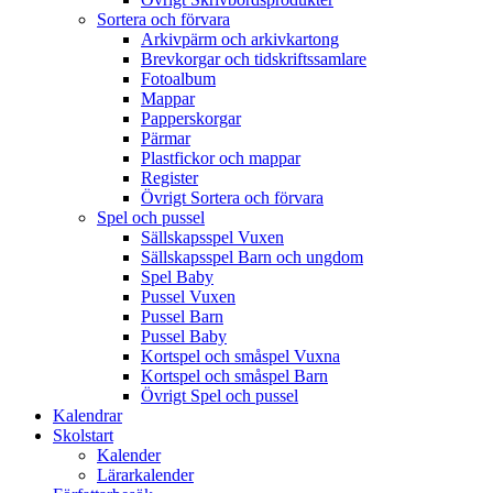
Sortera och förvara
Arkivpärm och arkivkartong
Brevkorgar och tidskriftssamlare
Fotoalbum
Mappar
Papperskorgar
Pärmar
Plastfickor och mappar
Register
Övrigt Sortera och förvara
Spel och pussel
Sällskapsspel Vuxen
Sällskapsspel Barn och ungdom
Spel Baby
Pussel Vuxen
Pussel Barn
Pussel Baby
Kortspel och småspel Vuxna
Kortspel och småspel Barn
Övrigt Spel och pussel
Kalendrar
Skolstart
Kalender
Lärarkalender