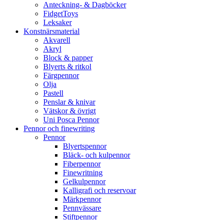
Anteckning- & Dagböcker
FidgetToys
Leksaker
Konstnärsmaterial
Akvarell
Akryl
Block & papper
Blyerts & ritkol
Färgpennor
Olja
Pastell
Penslar & knivar
Vätskor & övrigt
Uni Posca Pennor
Pennor och finewriting
Pennor
Blyertspennor
Bläck- och kulpennor
Fiberpennor
Finewritning
Gelkulpennor
Kalligrafi och reservoar
Märkpennor
Pennvässare
Stiftpennor