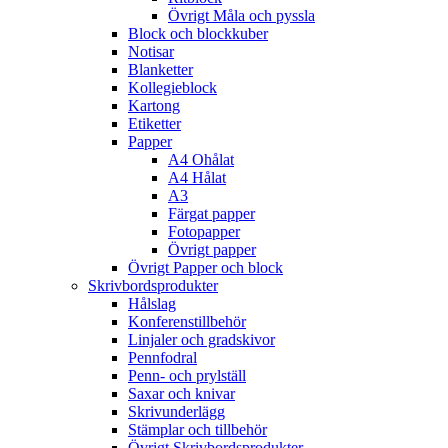
Övrigt Måla och pyssla
Block och blockkuber
Notisar
Blanketter
Kollegieblock
Kartong
Etiketter
Papper
A4 Ohålat
A4 Hålat
A3
Färgat papper
Fotopapper
Övrigt papper
Övrigt Papper och block
Skrivbordsprodukter
Hålslag
Konferenstillbehör
Linjaler och gradskivor
Pennfodral
Penn- och prylställ
Saxar och knivar
Skrivunderlägg
Stämplar och tillbehör
Övrigt Skrivbordsprodukter