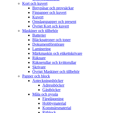
Kort och kuvert
Brevpåsar och provsäckar
Finpapper och kuvert
Kuvert
Omslagspapper och present
Övrigt Kort och kuvert
Maskiner och tillbehör
Batterier
Bläckpatroner och toner
Dokumentförstörare
Laminering
Märkmaskin och etikettskrivare
Räknare
Räknerullar och kvittorullar
Skrivare
Övrigt Maskiner och tillbehör
Papper och block
Anteckningsböcker
Adressböcker
Gästböcker
Måla och pyssla
Färgläggning
Hobbymaterial
Konstnärsmaterial
Ritblock