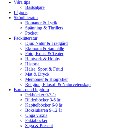
Våra tips
Bästsäljare
Lågpris
Skönlitteratur
Romaner & Lyrik
Spänning & Thrillers
Pocket
Facklitteratur
Djur, Natur & Trädgård
Ekonomi & Samhälle
Foto, Konst & Teater
Hantverk & Hobby
Historia
Hälsa, Sport & Fritid
Mat & Dryck
Memoarer & Biografier
Religion, Filosofi & Naturvetenskap
Barn- och Ungdom
Pekböcker 0-3 år
Bilderböcker 3-6 år
Kapitelböcker 6-9 år
Bokslukaren 9-12 år
Unga vuxna
Faktaböcker
Saga & Present