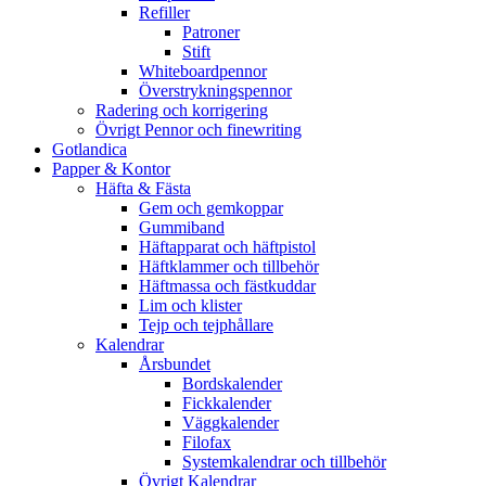
Refiller
Patroner
Stift
Whiteboardpennor
Överstrykningspennor
Radering och korrigering
Övrigt Pennor och finewriting
Gotlandica
Papper & Kontor
Häfta & Fästa
Gem och gemkoppar
Gummiband
Häftapparat och häftpistol
Häftklammer och tillbehör
Häftmassa och fästkuddar
Lim och klister
Tejp och tejphållare
Kalendrar
Årsbundet
Bordskalender
Fickkalender
Väggkalender
Filofax
Systemkalendrar och tillbehör
Övrigt Kalendrar