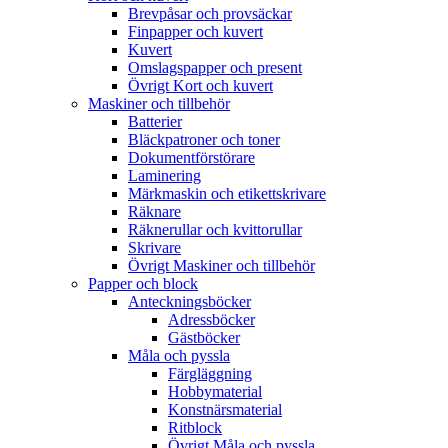
Brevpåsar och provsäckar
Finpapper och kuvert
Kuvert
Omslagspapper och present
Övrigt Kort och kuvert
Maskiner och tillbehör
Batterier
Bläckpatroner och toner
Dokumentförstörare
Laminering
Märkmaskin och etikettskrivare
Räknare
Räknerullar och kvittorullar
Skrivare
Övrigt Maskiner och tillbehör
Papper och block
Anteckningsböcker
Adressböcker
Gästböcker
Måla och pyssla
Färgläggning
Hobbymaterial
Konstnärsmaterial
Ritblock
Övrigt Måla och pyssla