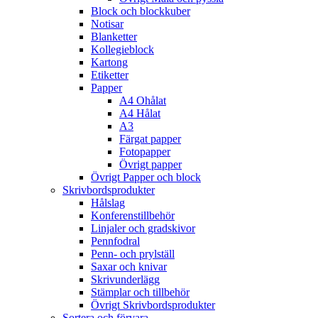
Block och blockkuber
Notisar
Blanketter
Kollegieblock
Kartong
Etiketter
Papper
A4 Ohålat
A4 Hålat
A3
Färgat papper
Fotopapper
Övrigt papper
Övrigt Papper och block
Skrivbordsprodukter
Hålslag
Konferenstillbehör
Linjaler och gradskivor
Pennfodral
Penn- och prylställ
Saxar och knivar
Skrivunderlägg
Stämplar och tillbehör
Övrigt Skrivbordsprodukter
Sortera och förvara