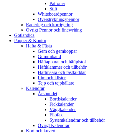
Patroner
Stift
Whiteboardpennor
Överstrykningspennor
Radering och korrigering
Övrigt Pennor och finewriting
Gotlandica
Papper & Kontor
Häfta & Fästa
Gem och gemkoppar
Gummiband
Häftapparat och häftpistol
Häftklammer och tillbehör
Häftmassa och fästkuddar
Lim och klister
Tejp och tejphållare
Kalendrar
Årsbundet
Bordskalender
Fickkalender
Väggkalender
Filofax
Systemkalendrar och tillbehör
Övrigt Kalendrar
Kort och kuvert