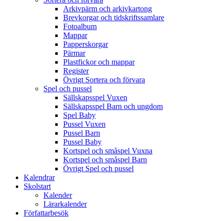
Arkivpärm och arkivkartong
Brevkorgar och tidskriftssamlare
Fotoalbum
Mappar
Papperskorgar
Pärmar
Plastfickor och mappar
Register
Övrigt Sortera och förvara
Spel och pussel
Sällskapsspel Vuxen
Sällskapsspel Barn och ungdom
Spel Baby
Pussel Vuxen
Pussel Barn
Pussel Baby
Kortspel och småspel Vuxna
Kortspel och småspel Barn
Övrigt Spel och pussel
Kalendrar
Skolstart
Kalender
Lärarkalender
Författarbesök