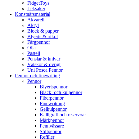
FidgetToys
Leksaker
Konstnärsmaterial
Akvarell
Akryl
Block & papper
Blyerts & ritkol
Färgpennor
Olja
Pastell
Penslar & knivar
Vätskor & övrigt
Uni Posca Pennor
Pennor och finewriting
Pennor
Blyertspennor
Bläck- och kulpennor
Fiberpennor
Finewritning
Gelkulpennor
Kalligrafi och reservoar
Märkpennor
Pennvässare
Stiftpennor
Refiller