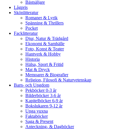
Bästsäljare
Lågpris
Skönlitteratur
Romaner & Lyrik
Spänning & Thrillers
Pocket
Facklitteratur
Djur, Natur & Trädgård
Ekonomi & Samhälle
Foto, Konst & Teater
Hantverk & Hobby
Historia
Hälsa, Sport & Fritid
Mat & Dryck
Memoarer & Biografier
Religion, Filosofi & Naturvetenskap
Barn- och Ungdom
Pekböcker 0-3 år
Bilderböcker 3-6 år
Kapitelböcker 6-9 år
Bokslukaren 9-12 år
Unga vuxna
Faktaböcker
Saga & Present
Anteckning- & Dagböcker