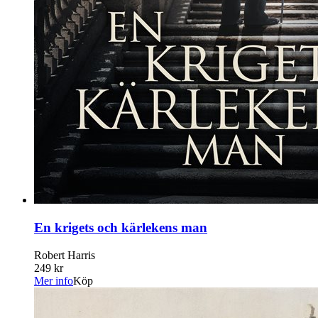
En krigets och kärlekens man
Robert Harris
249 kr
Mer info
Köp