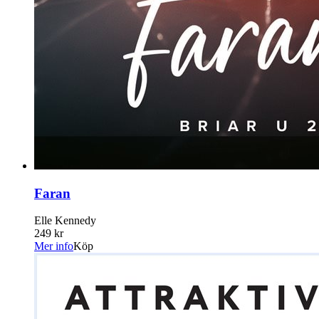
Faran
Elle Kennedy
249 kr
Mer info
Köp