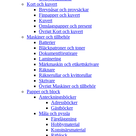
Kort och kuvert
Brevpåsar och provsäckar
Finpapper och kuvert
Kuvert
Omslagspapper och present
Övrigt Kort och kuvert
Maskiner och tillbehör
Batterier
Bläckpatroner och toner
Dokumentförstörare
Laminering
Märkmaskin och etikettskrivare
Räknare
Räknerullar och kvittorullar
Skrivare
Övrigt Maskiner och tillbehör
Papper och block
Anteckningsböcker
Adressböcker
Gästböcker
Måla och pyssla
Färgläggning
Hobbymaterial
Konstnärsmaterial
Ritblock