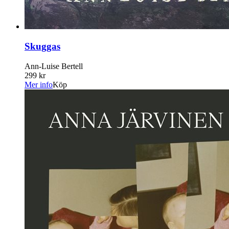
Skuggas
Ann-Luise Bertell
299 kr
Mer info
Köp