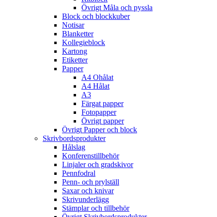
Övrigt Måla och pyssla
Block och blockkuber
Notisar
Blanketter
Kollegieblock
Kartong
Etiketter
Papper
A4 Ohålat
A4 Hålat
A3
Färgat papper
Fotopapper
Övrigt papper
Övrigt Papper och block
Skrivbordsprodukter
Hålslag
Konferenstillbehör
Linjaler och gradskivor
Pennfodral
Penn- och prylställ
Saxar och knivar
Skrivunderlägg
Stämplar och tillbehör
Övrigt Skrivbordsprodukter