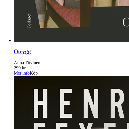
Otrygg
Anna Järvinen
299 kr
Mer info
Köp