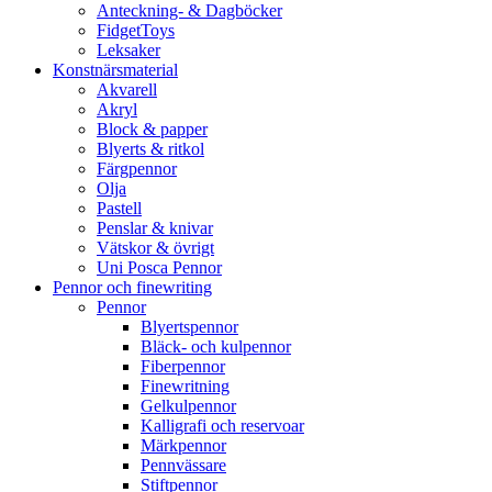
Anteckning- & Dagböcker
FidgetToys
Leksaker
Konstnärsmaterial
Akvarell
Akryl
Block & papper
Blyerts & ritkol
Färgpennor
Olja
Pastell
Penslar & knivar
Vätskor & övrigt
Uni Posca Pennor
Pennor och finewriting
Pennor
Blyertspennor
Bläck- och kulpennor
Fiberpennor
Finewritning
Gelkulpennor
Kalligrafi och reservoar
Märkpennor
Pennvässare
Stiftpennor