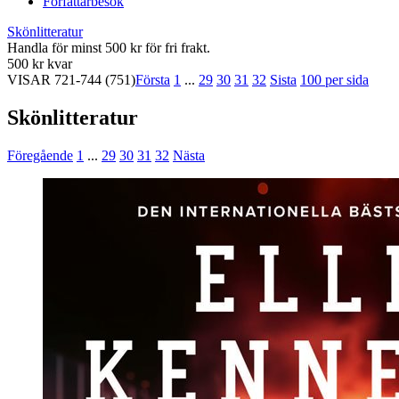
Författarbesök
Skönlitteratur
Handla för minst 500 kr för fri frakt.
500 kr kvar
VISAR
721-744
(751)
Första
1
...
29
30
31
32
Sista
100 per sida
Skönlitteratur
Föregående
1
...
29
30
31
32
Nästa