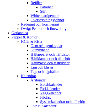
Refiller
Patroner
Stift
Whiteboardpennor
Överstrykningspennor
Radering och korrigering
Övrigt Pennor och finewriting
Gotlandica
Papper & Kontor
Häfta & Fästa
Gem och gemkoppar
Gummiband
Häftapparat och häftpistol
Häftklammer och tillbehör
Häftmassa och fästkuddar
Lim och klister
Tejp och tejphållare
Kalendrar
Årsbundet
Bordskalender
Fickkalender
Väggkalender
Filofax
Systemkalendrar och tillbehör
Övrigt Kalendrar