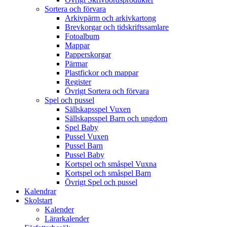
Sortera och förvara
Arkivpärm och arkivkartong
Brevkorgar och tidskriftssamlare
Fotoalbum
Mappar
Papperskorgar
Pärmar
Plastfickor och mappar
Register
Övrigt Sortera och förvara
Spel och pussel
Sällskapsspel Vuxen
Sällskapsspel Barn och ungdom
Spel Baby
Pussel Vuxen
Pussel Barn
Pussel Baby
Kortspel och småspel Vuxna
Kortspel och småspel Barn
Övrigt Spel och pussel
Kalendrar
Skolstart
Kalender
Lärarkalender