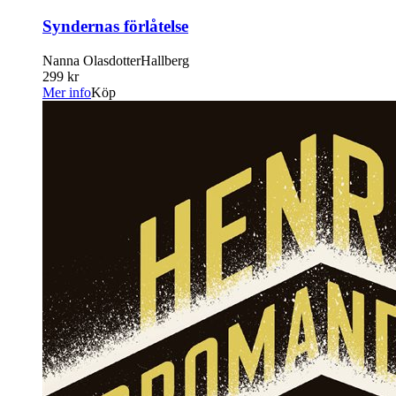
Syndernas förlåtelse
Nanna OlasdotterHallberg
299 kr
Mer info
Köp