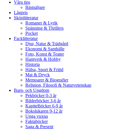
Våra tips
Bästsäljare
Lågpris
Skönlitteratur
Romaner & Lyrik
Spänning & Thrillers
Pocket
Facklitteratur
Djur, Natur & Trädgård
Ekonomi & Samhälle
Foto, Konst & Teater
Hantverk & Hobby
Historia
Hälsa, Sport & Fritid
Mat & Dryck
Memoarer & Biografier
Religion, Filosofi & Naturvetenskap
Barn- och Ungdom
Pekböcker 0-3 år
Bilderböcker 3-6 år
Kapitelböcker 6-9 år
Bokslukaren 9-12 år
Unga vuxna
Faktaböcker
Saga & Present