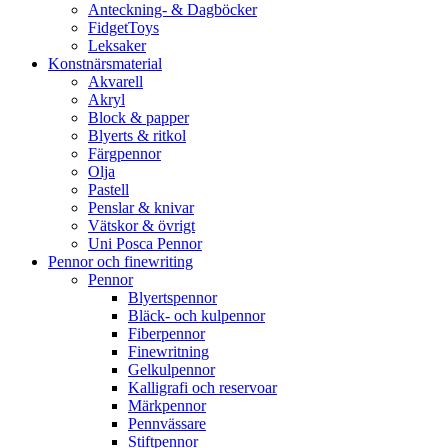
Anteckning- & Dagböcker
FidgetToys
Leksaker
Konstnärsmaterial
Akvarell
Akryl
Block & papper
Blyerts & ritkol
Färgpennor
Olja
Pastell
Penslar & knivar
Vätskor & övrigt
Uni Posca Pennor
Pennor och finewriting
Pennor
Blyertspennor
Bläck- och kulpennor
Fiberpennor
Finewritning
Gelkulpennor
Kalligrafi och reservoar
Märkpennor
Pennvässare
Stiftpennor