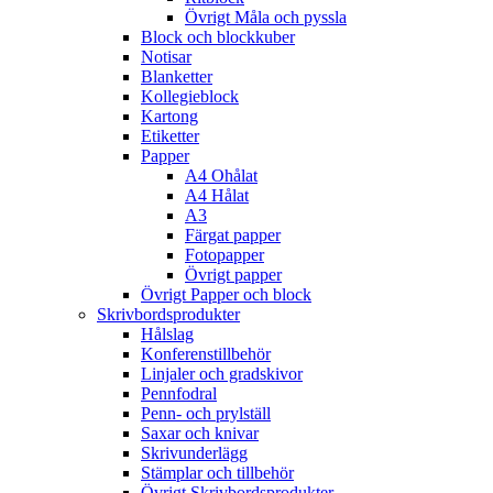
Övrigt Måla och pyssla
Block och blockkuber
Notisar
Blanketter
Kollegieblock
Kartong
Etiketter
Papper
A4 Ohålat
A4 Hålat
A3
Färgat papper
Fotopapper
Övrigt papper
Övrigt Papper och block
Skrivbordsprodukter
Hålslag
Konferenstillbehör
Linjaler och gradskivor
Pennfodral
Penn- och prylställ
Saxar och knivar
Skrivunderlägg
Stämplar och tillbehör
Övrigt Skrivbordsprodukter