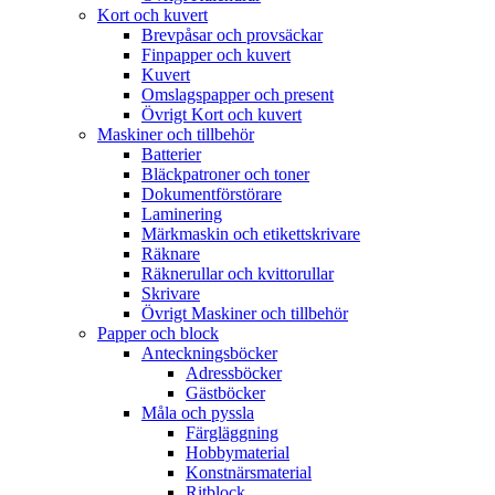
Kort och kuvert
Brevpåsar och provsäckar
Finpapper och kuvert
Kuvert
Omslagspapper och present
Övrigt Kort och kuvert
Maskiner och tillbehör
Batterier
Bläckpatroner och toner
Dokumentförstörare
Laminering
Märkmaskin och etikettskrivare
Räknare
Räknerullar och kvittorullar
Skrivare
Övrigt Maskiner och tillbehör
Papper och block
Anteckningsböcker
Adressböcker
Gästböcker
Måla och pyssla
Färgläggning
Hobbymaterial
Konstnärsmaterial
Ritblock