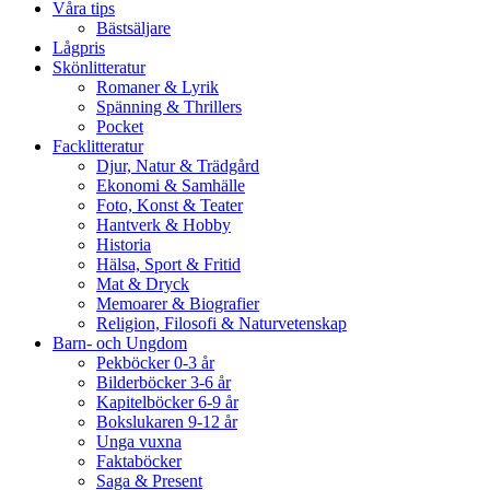
Våra tips
Bästsäljare
Lågpris
Skönlitteratur
Romaner & Lyrik
Spänning & Thrillers
Pocket
Facklitteratur
Djur, Natur & Trädgård
Ekonomi & Samhälle
Foto, Konst & Teater
Hantverk & Hobby
Historia
Hälsa, Sport & Fritid
Mat & Dryck
Memoarer & Biografier
Religion, Filosofi & Naturvetenskap
Barn- och Ungdom
Pekböcker 0-3 år
Bilderböcker 3-6 år
Kapitelböcker 6-9 år
Bokslukaren 9-12 år
Unga vuxna
Faktaböcker
Saga & Present