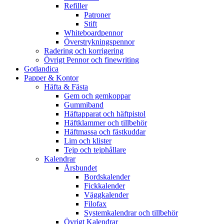
Refiller
Patroner
Stift
Whiteboardpennor
Överstrykningspennor
Radering och korrigering
Övrigt Pennor och finewriting
Gotlandica
Papper & Kontor
Häfta & Fästa
Gem och gemkoppar
Gummiband
Häftapparat och häftpistol
Häftklammer och tillbehör
Häftmassa och fästkuddar
Lim och klister
Tejp och tejphållare
Kalendrar
Årsbundet
Bordskalender
Fickkalender
Väggkalender
Filofax
Systemkalendrar och tillbehör
Övrigt Kalendrar