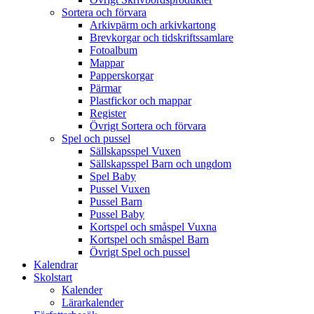
Sortera och förvara
Arkivpärm och arkivkartong
Brevkorgar och tidskriftssamlare
Fotoalbum
Mappar
Papperskorgar
Pärmar
Plastfickor och mappar
Register
Övrigt Sortera och förvara
Spel och pussel
Sällskapsspel Vuxen
Sällskapsspel Barn och ungdom
Spel Baby
Pussel Vuxen
Pussel Barn
Pussel Baby
Kortspel och småspel Vuxna
Kortspel och småspel Barn
Övrigt Spel och pussel
Kalendrar
Skolstart
Kalender
Lärarkalender