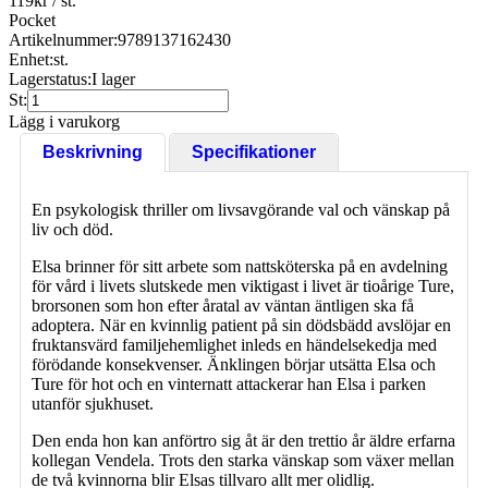
119
kr
/ st.
Pocket
Artikelnummer:
9789137162430
Enhet:
st.
Lagerstatus:
I lager
St:
Lägg i varukorg
Beskrivning
Specifikationer
En psykologisk thriller om livsavgörande val och vänskap på
liv och död.
Elsa brinner för sitt arbete som nattsköterska på en avdelning
för vård i livets slutskede men viktigast i livet är tioårige Ture,
brorsonen som hon efter åratal av väntan äntligen ska få
adoptera. När en kvinnlig patient på sin dödsbädd avslöjar en
fruktansvärd familjehemlighet inleds en händelsekedja med
förödande konsekvenser. Änklingen börjar utsätta Elsa och
Ture för hot och en vinternatt attackerar han Elsa i parken
utanför sjukhuset.
Den enda hon kan anförtro sig åt är den trettio år äldre erfarna
kollegan Vendela. Trots den starka vänskap som växer mellan
de två kvinnorna blir Elsas tillvaro allt mer olidlig.